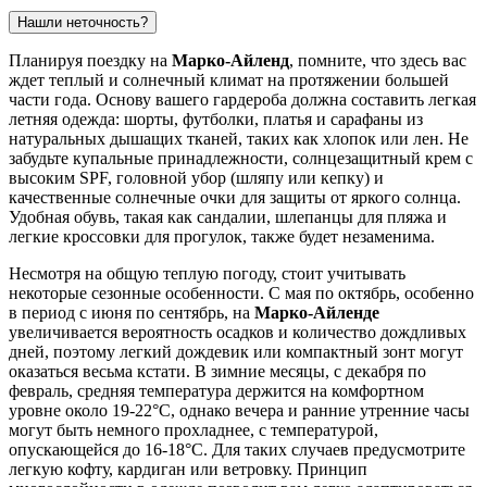
Нашли неточность?
Планируя поездку на
Марко-Айленд
, помните, что здесь вас
ждет теплый и солнечный климат на протяжении большей
части года. Основу вашего гардероба должна составить легкая
летняя одежда: шорты, футболки, платья и сарафаны из
натуральных дышащих тканей, таких как хлопок или лен. Не
забудьте купальные принадлежности, солнцезащитный крем с
высоким SPF, головной убор (шляпу или кепку) и
качественные солнечные очки для защиты от яркого солнца.
Удобная обувь, такая как сандалии, шлепанцы для пляжа и
легкие кроссовки для прогулок, также будет незаменима.
Несмотря на общую теплую погоду, стоит учитывать
некоторые сезонные особенности. С мая по октябрь, особенно
в период с июня по сентябрь, на
Марко-Айленде
увеличивается вероятность осадков и количество дождливых
дней, поэтому легкий дождевик или компактный зонт могут
оказаться весьма кстати. В зимние месяцы, с декабря по
февраль, средняя температура держится на комфортном
уровне около 19-22°C, однако вечера и ранние утренние часы
могут быть немного прохладнее, с температурой,
опускающейся до 16-18°C. Для таких случаев предусмотрите
легкую кофту, кардиган или ветровку. Принцип