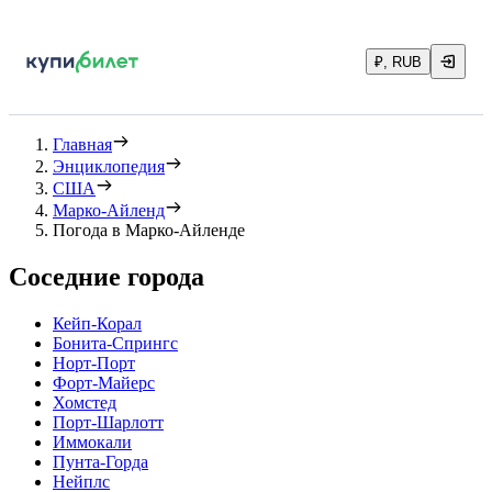
₽, RUB
Главная
Энциклопедия
США
Марко-Айленд
Погода в Марко-Айленде
Соседние города
Кейп-Корал
Бонита-Спрингс
Норт-Порт
Форт-Майерс
Хомстед
Порт-Шарлотт
Иммокали
Пунта-Горда
Нейплс