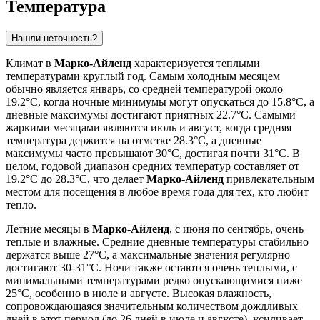
Температура
Нашли неточность?
Климат в
Марко-Айленд
характеризуется теплыми
температурами круглый год. Самым холодным месяцем
обычно является январь, со средней температурой около
19.2°C, когда ночные минимумы могут опускаться до 15.8°C, а
дневные максимумы достигают приятных 22.7°C. Самыми
жаркими месяцами являются июль и август, когда средняя
температура держится на отметке 28.3°C, а дневные
максимумы часто превышают 30°C, достигая почти 31°C. В
целом, годовой диапазон средних температур составляет от
19.2°C до 28.3°C, что делает
Марко-Айленд
привлекательным
местом для посещения в любое время года для тех, кто любит
тепло.
Летние месяцы в
Марко-Айленд
, с июня по сентябрь, очень
теплые и влажные. Средние дневные температуры стабильно
держатся выше 27°C, а максимальные значения регулярно
достигают 30-31°C. Ночи также остаются очень теплыми, с
минимальными температурами редко опускающимися ниже
25°C, особенно в июле и августе. Высокая влажность,
сопровождающаяся значительным количеством дождливых
дней в этот период (до 26 дней в июле и августе), усиливает