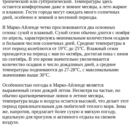
тропический или субтропический. Температуры здесь
остаются комфортными даже в зимние месяцы, а лето жаркое
и влажное. Гости города могут ожидать много солнечных
дней, особенно в зимний и весенний периоды.
В Марко-Айленде четко прослеживаются два основных
сезона: сухой и влажный. Сухой сезон обычно длится с ноября
по апрель, характеризуясь минимальным количеством осадков
и большим числом солнечных дней. Средние температуры в
этот период колеблются от 19°C до 25°C. Влажный сезон
приходится на период с мая по октябрь, достигая пика с июня
по сентябрь. В это время значительно увеличивается
количество осадков и число дождливых дней, а средние
температуры поднимаются до 27-28°C, с максимальными
значениями выше 30°C.
Особенностью погоды в Марко-Айленде является
выраженный сезон дождей летом. Несмотря на частые, но
обычно кратковременные ливни в летние месяцы,
температура воды и воздуха остается высокой, что делает этот
период привлекательным для любителей теплого моря. Зима
же, напротив, предлагает более сухую и мягкую погоду,
идеальную для прогулок и активного отдыха на свежем
воздухе.