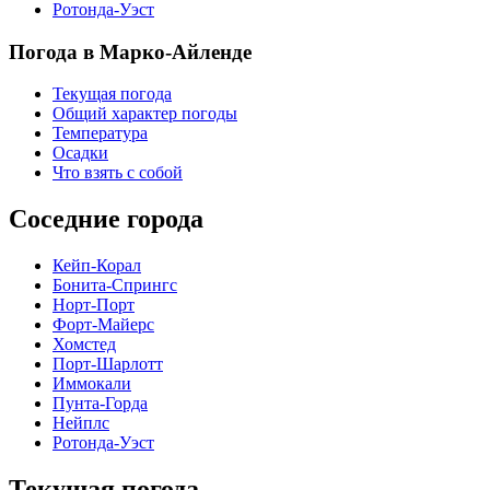
Ротонда-Уэст
Погода в Марко-Айленде
Текущая погода
Общий характер погоды
Температура
Осадки
Что взять с собой
Соседние города
Кейп-Корал
Бонита-Спрингс
Норт-Порт
Форт-Майерс
Хомстед
Порт-Шарлотт
Иммокали
Пунта-Горда
Нейплс
Ротонда-Уэст
Текущая погода