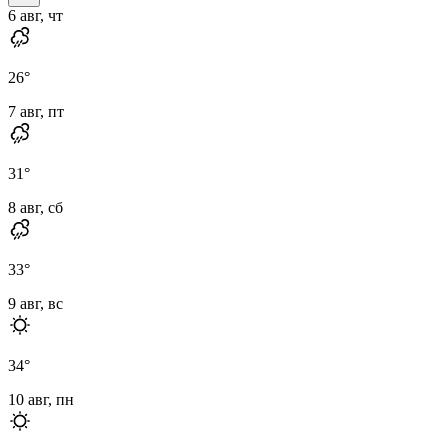
6 авг, чт
26
°
7 авг, пт
31
°
8 авг, сб
33
°
9 авг, вс
34
°
10 авг, пн