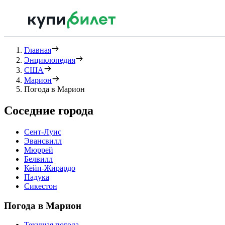
Главная
Энциклопедия
США
Марион
Погода в Марион
Соседние города
Сент-Луис
Эвансвилл
Мюррей
Белвилл
Кейп-Жирардо
Падука
Сикестон
Погода в Марион
Текущая погода