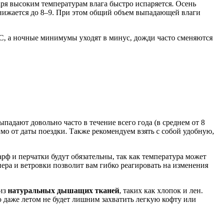
даря высоким температурам влага быстро испаряется. Осень
 снижается до 8–9. При этом общий объем выпадающей влаги
4°C, а ночные минимумы уходят в минус, дожди часто сменяются
падают довольно часто в течение всего года (в среднем от 8
о от даты поездки. Также рекомендуем взять с собой удобную,
рф и перчатки будут обязательны, так как температура может
ра и ветровки позволит вам гибко реагировать на изменения
 из
натуральных дышащих тканей
, таких как хлопок и лен.
 даже летом не будет лишним захватить легкую кофту или