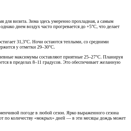
я для визита. Зима здесь умеренно прохладная, а самым
однако днем воздух часто прогревается до +5°C, что делает
достигает 31,3°C. Ночи остаются теплыми, со средними
ержится у отметки 29–30°C.
 дневные максимумы составляют приятные 25–27°C. Планируя
ется в пределах 8–11 градусов. Это обеспечивает желанную
еменчивой погоде в любой сезон. Ярко выраженного сезона
руют по количеству «мокрых» дней — в эти месяцы дождь может