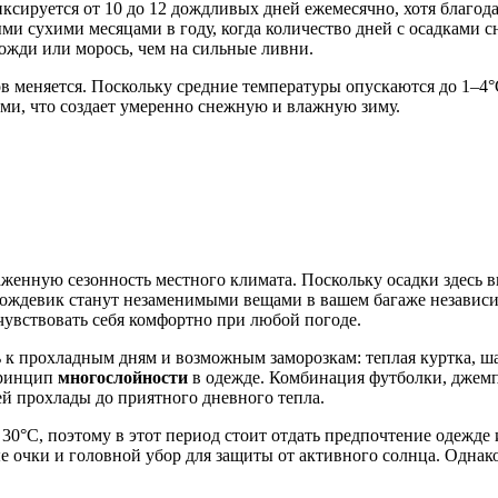
фиксируется от 10 до 12 дождливых дней ежемесячно, хотя благо
ыми сухими месяцами в году, когда количество дней с осадками
ожди или морось, чем на сильные ливни.
ков меняется. Поскольку средние температуры опускаются до 1–
ками, что создает умеренно снежную и влажную зиму.
аженную сезонность местного климата. Поскольку осадки здесь вы
ождевик станут незаменимыми вещами в вашем багаже независим
чувствовать себя комфортно при любой погоде.
 к прохладным дням и возможным заморозкам: теплая куртка, ша
принцип
многослойности
в одежде. Комбинация футболки, джемпе
ей прохлады до приятного дневного тепла.
30°C, поэтому в этот период стоит отдать предпочтение одежде
 очки и головной убор для защиты от активного солнца. Однако