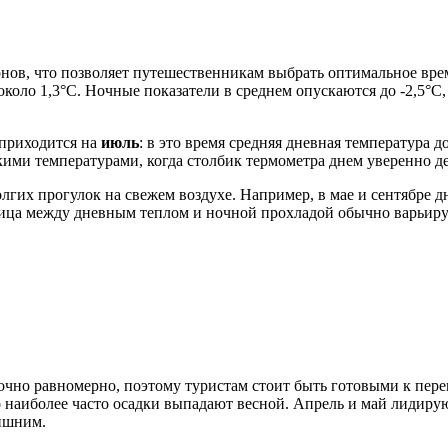
нов, что позволяет путешественникам выбрать оптимальное врем
коло 1,3°C. Ночные показатели в среднем опускаются до -2,5°C, 
 приходится на
июль
: в это время средняя дневная температура 
кими температурами, когда столбик термометра днем уверенно д
олгих прогулок на свежем воздухе. Например, в мае и сентябре
зница между дневным теплом и ночной прохладой обычно варьиру
точно равномерно, поэтому туристам стоит быть готовыми к пер
что наиболее часто осадки выпадают весной. Апрель и май лиди
лишним.