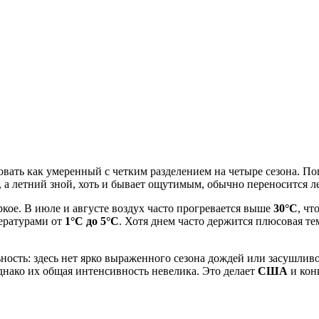
овать как умеренный с четким разделением на четыре сезона. П
, а летний зной, хоть и бывает ощутимым, обычно переносится 
ркое. В июле и августе воздух часто прогревается выше
30°C
, чт
пературами от
1°C до 5°C
. Хотя днем часто держится плюсовая т
ность: здесь нет ярко выраженного сезона дождей или засушливо
однако их общая интенсивность невелика. Это делает
США
и кон