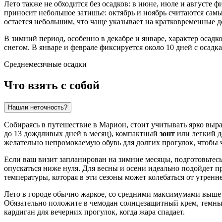
Лето также не обходится без осадков: в июне, июле и августе 
приносит небольшое затишье: октябрь и ноябрь считаются сам
остается небольшим, что чаще указывает на кратковременные д
В зимний период, особенно в декабре и январе, характер осад
снегом. В январе и феврале фиксируется около 10 дней с осад
Среднемесячные осадки
Что взять с собой
Нашли неточность?
Собираясь в путешествие в
Марион
, стоит учитывать ярко выр
до 13 дождливых дней в месяц), компактный
зонт
или легкий д
желательно непромокаемую обувь для долгих прогулок, чтобы 
Если ваш визит запланирован на зимние месяцы, подготовьтесь
опускаться ниже нуля. Для весны и осени идеально подойдет 
температуры, которая в эти сезоны может колебаться от утренн
Лето в городе обычно жаркое, со средними максимумами выше 
Обязательно положите в чемодан солнцезащитный крем, темные
кардиган для вечерних прогулок, когда жара спадает.