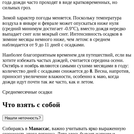
года дожди часто проходят в виде кратковременных, но
сильных гроз.
Зимой характер погоды меняется. Поскольку температура
воздуха в январе и феврале может опускаться ниже нуля
(средний минимум достигает -0.9°C), вместо дождя нередко
выпадает снег или мокрый снег. Интенсивность осадков в
зимние месяцы немного ниже, чем летом: в среднем
наблюдается от 9 до 11 дней с осадками.
Наиболее благоприятным временем для путешествий, если вы
хотите избежать частых дождей, считается середина осени.
Октябрь и ноябрь являются самыми сухими месяцами в году:
количество дней с осадками снижается до
8
. Весна, напротив,
приносит увеличение влажности, особенно к маю, когда
дожди идут почти так же часто, как и летом.
Среднемесячные осадки
Что взять с собой
Нашли неточность?
Собираясь в
Манассас
, важно учитывать ярко выраженную
сезонность этого региона. Лето здесь бывает жарким и