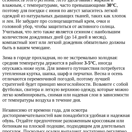
влажным, с температурами, часто превышающими
30°C
,
поэтому для поездки с июня по август запаситесь легкой
одеждой из натуральных дышащих тканей, таких как хлопок
и лен. Не забудьте про солнцезащитный крем, очки и
головной убор, чтобы защититься от активного солнца.
Учитывая, что лето также является сезоном с наибольшим
количеством дождливых дней (до 14 дней в месяц),
компактный зонт или легкий дождевик обязательно должны
быть в вашем чемодане.
Зима в городе прохладная, но не экстремально холодная:
средняя температура держится в районе
3-5°C
, иногда
опускаясь ниже нуля. Для зимнего путешествия потребуется
утепленная куртка, шапка, шарф и перчатки. Весна и осень
отличаются переменчивой погодой, поэтому лучшей
стратегией будет принцип многослойности. Возьмите с собой
футболки, свитера и легкую верхнюю одежду, которые можно
легко комбинировать, снимая или надевая слои в зависимости
от температуры воздуха в течение дня.
Независимо от времени года, для осмотра
достопримечательностей вам понадобится удобная и надежная
обувь. Отдайте предпочтение разхоженным кроссовкам или
ботинкам на плоской подошве, подходящим для длительных
прогулок. Поскольку осадки выпадают достаточно регулярно