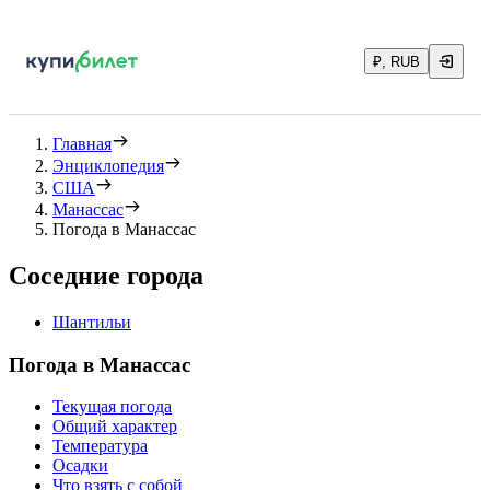
₽, RUB
Главная
Энциклопедия
США
Манассас
Погода в Манассас
Соседние города
Шантильи
Погода в Манассас
Текущая погода
Общий характер
Температура
Осадки
Что взять с собой