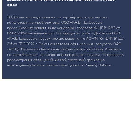
заказ
Ж/Д билеты предоставляются партнёрами, в том числе с
использованием веб-системы ООО «РЖД – Цифровые
пассажирские решения» на основании договора № ЦПР-1282 от
04.04.2024 заключенного с Поставщиком услуг и Договора ООО
«РЖД-Цифровые пассажирские решения» с АО «ФПК» № ФПК-22-
316 от 27.12.2022 г. Сайт не является официальным ресурсом ОАО
«РЖД». Стоимость билетов включает сервисный сбор. Итоговая
цена отображена на экране подтверждения покупки. По вопросам
рассмотрения обращений, жалоб, претензий граждан о
возмещении убытков просим обращаться в Службу Заботы.