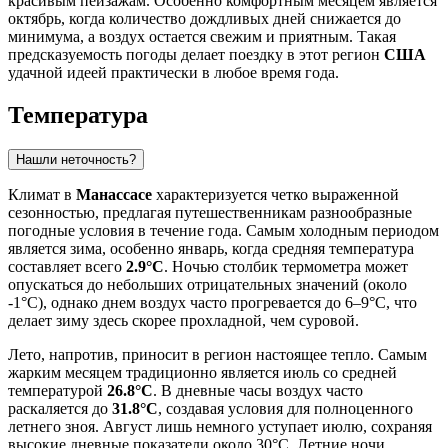
красивым пейзажам. Особенно комфортным месяцем является
октябрь, когда количество дождливых дней снижается до
минимума, а воздух остается свежим и приятным. Такая
предсказуемость погоды делает поездку в этот регион
США
удачной идеей практически в любое время года.
Температура
Нашли неточность?
Климат в
Манассасе
характеризуется четко выраженной
сезонностью, предлагая путешественникам разнообразные
погодные условия в течение года. Самым холодным периодом
является зима, особенно январь, когда средняя температура
составляет всего
2.9°C
. Ночью столбик термометра может
опускаться до небольших отрицательных значений (около
-1°C), однако днем воздух часто прогревается до 6–9°C, что
делает зиму здесь скорее прохладной, чем суровой.
Лето, напротив, приносит в регион настоящее тепло. Самым
жарким месяцем традиционно является июль со средней
температурой
26.8°C
. В дневные часы воздух часто
раскаляется до
31.8°C
, создавая условия для полноценного
летнего зноя. Август лишь немного уступает июлю, сохраняя
высокие дневные показатели около 30°C. Летние ночи