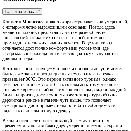
Нашли неточность?
Климат в
Манассасе
можно охарактеризовать как умеренный,
с четырьмя четко выраженными сезонами. Погода здесь
меняется плавно, предлагая туристам разнообразие
впечатлений: от жарких солнечных дней летом до
прохладных и свежих зимних вечеров. В целом, город
отличается достаточно комфортными условиями, где
экстремальные холода или изнуряющая засуха случаются
довольно редко.
Лето здесь по-настоящему теплое, а в июле и августе может
быть даже жарким, когда дневная температура нередко
превышает
30°C
. Это период активного туризма, однако
путешественникам стоит быть готовыми к тому, что лето —
это также время с наибольшим количеством дождливых дней.
Зима, напротив, достаточно мягкая: температура обычно
держится в районе нуля или чуть выше, что позволяет
осматривать достопримечательности без необходимости
надевать слишком теплую одежду.
Весна и осень считаются, пожалуй, самым приятным
временем для визита благодаря умеренным температурам и