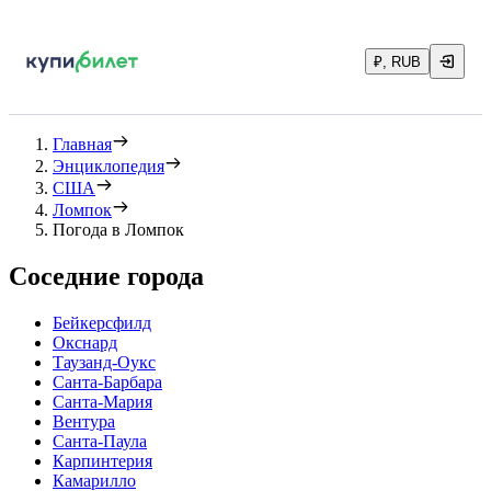
₽, RUB
Главная
Энциклопедия
США
Ломпок
Погода в Ломпок
Соседние города
Бейкерсфилд
Окснард
Таузанд-Оукс
Санта-Барбара
Санта-Мария
Вентура
Санта-Паула
Карпинтерия
Камарилло