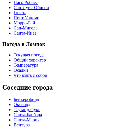
Пасо Роблес
Сан-Луис-Обиспо
Голета
Порт Уэнеме
Морро-Бэй
Сан-Мигель
Санта-Инез
Погода в Ломпок
Текущая погода
Общий характер
Температура
Осадки
Что взять с собой
Соседние города
Бейкерсфилд
Окснард
Таузанд-Оукс
Санта-Барбара
Санта-Мария
Вентура