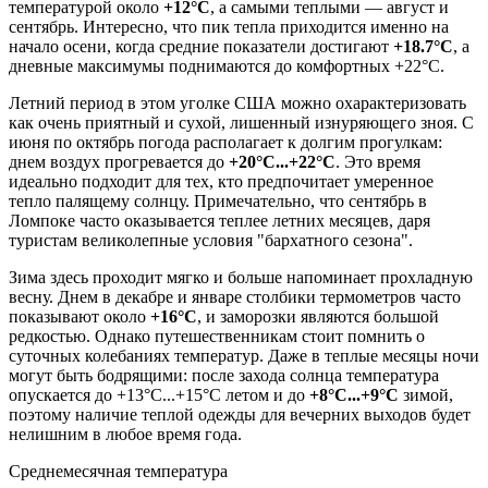
температурой около
+12°C
, а самыми теплыми — август и
сентябрь. Интересно, что пик тепла приходится именно на
начало осени, когда средние показатели достигают
+18.7°C
, а
дневные максимумы поднимаются до комфортных +22°C.
Летний период в этом уголке США можно охарактеризовать
как очень приятный и сухой, лишенный изнуряющего зноя. С
июня по октябрь погода располагает к долгим прогулкам:
днем воздух прогревается до
+20°C...+22°C
. Это время
идеально подходит для тех, кто предпочитает умеренное
тепло палящему солнцу. Примечательно, что сентябрь в
Ломпоке часто оказывается теплее летних месяцев, даря
туристам великолепные условия "бархатного сезона".
Зима здесь проходит мягко и больше напоминает прохладную
весну. Днем в декабре и январе столбики термометров часто
показывают около
+16°C
, и заморозки являются большой
редкостью. Однако путешественникам стоит помнить о
суточных колебаниях температур. Даже в теплые месяцы ночи
могут быть бодрящими: после захода солнца температура
опускается до +13°C...+15°C летом и до
+8°C...+9°C
зимой,
поэтому наличие теплой одежды для вечерних выходов будет
нелишним в любое время года.
Среднемесячная температура