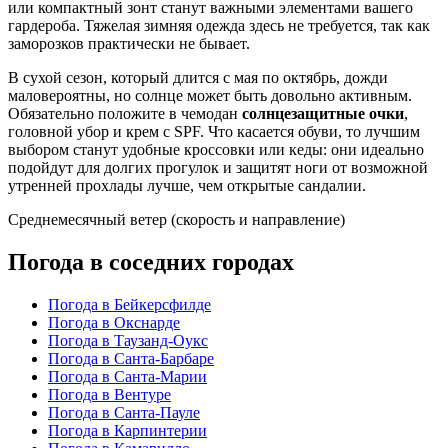
или компактный зонт станут важными элементами вашего
гардероба. Тяжелая зимняя одежда здесь не требуется, так как
заморозков практически не бывает.
В сухой сезон, который длится с мая по октябрь, дожди
маловероятны, но солнце может быть довольно активным.
Обязательно положите в чемодан
солнцезащитные очки
,
головной убор и крем с SPF. Что касается обуви, то лучшим
выбором станут удобные кроссовки или кеды: они идеально
подойдут для долгих прогулок и защитят ноги от возможной
утренней прохлады лучше, чем открытые сандалии.
Среднемесячный ветер (скорость и направление)
Погода в соседних городах
Погода в Бейкерсфилде
Погода в Окснарде
Погода в Таузанд-Оукс
Погода в Санта-Барбаре
Погода в Санта-Марии
Погода в Вентуре
Погода в Санта-Пауле
Погода в Карпинтерии