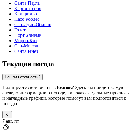
Санта-Паула
Карпинтерия
Камарилло
Пасо Роблес
Сан-Луис-Обиспо
Голета
Порт Уэнеме
Морро-Бэй
Сан-Мигель
Санта-Инез
Текущая погода
Нашли неточность?
Планируете свой визит в
Ломпок
? Здесь вы найдете самую
свежую информацию о погоде, включая актуальные прогнозы
и наглядные графики, которые помогут вам подготовиться к
поездке.
7 авг, пт