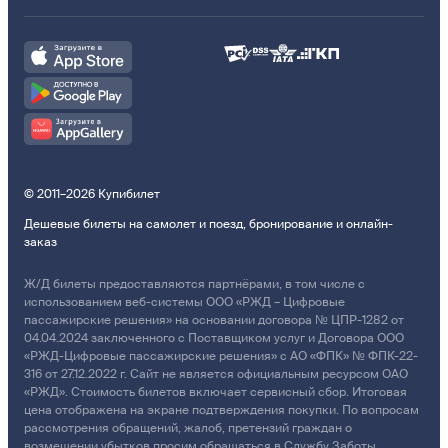
© 2011–2026 Купибилет
Дешевые билеты на самолет и поезд, бронирование и онлайн-
заказ
Ж/Д билеты предоставляются партнёрами, в том числе с
использованием веб-системы ООО «РЖД – Цифровые
пассажирские решения» на основании договора № ЦПР-1282 от
04.04.2024 заключенного с Поставщиком услуг и Договора ООО
«РЖД-Цифровые пассажирские решения» с АО «ФПК» № ФПК-22-
316 от 27.12.2022 г. Сайт не является официальным ресурсом ОАО
«РЖД». Стоимость билетов включает сервисный сбор. Итоговая
цена отображена на экране подтверждения покупки. По вопросам
рассмотрения обращений, жалоб, претензий граждан о
возмещении убытков просим обращаться в Службу Заботы.