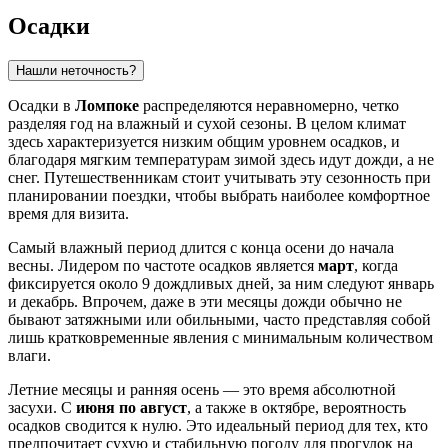
Осадки
Нашли неточность?
Осадки в
Ломпоке
распределяются неравномерно, четко
разделяя год на влажный и сухой сезоны. В целом климат
здесь характеризуется низким общим уровнем осадков, и
благодаря мягким температурам зимой здесь идут дожди, а не
снег. Путешественникам стоит учитывать эту сезонность при
планировании поездки, чтобы выбрать наиболее комфортное
время для визита.
Самый влажный период длится с конца осени до начала
весны. Лидером по частоте осадков является
март
, когда
фиксируется около 9 дождливых дней, за ним следуют январь
и декабрь. Впрочем, даже в эти месяцы дожди обычно не
бывают затяжными или обильными, часто представляя собой
лишь кратковременные явления с минимальным количеством
влаги.
Летние месяцы и ранняя осень — это время абсолютной
засухи. С
июня по август
, а также в октябре, вероятность
осадков сводится к нулю. Это идеальный период для тех, кто
предпочитает сухую и стабильную погоду для прогулок на