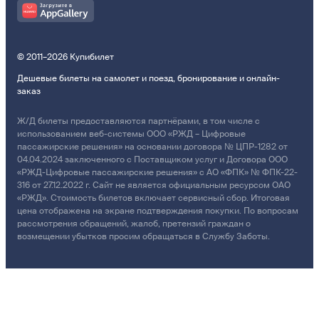
© 2011–2026 Купибилет
Дешевые билеты на самолет и поезд, бронирование и онлайн-
заказ
Ж/Д билеты предоставляются партнёрами, в том числе с
использованием веб-системы ООО «РЖД – Цифровые
пассажирские решения» на основании договора № ЦПР-1282 от
04.04.2024 заключенного с Поставщиком услуг и Договора ООО
«РЖД-Цифровые пассажирские решения» с АО «ФПК» № ФПК-22-
316 от 27.12.2022 г. Сайт не является официальным ресурсом ОАО
«РЖД». Стоимость билетов включает сервисный сбор. Итоговая
цена отображена на экране подтверждения покупки. По вопросам
рассмотрения обращений, жалоб, претензий граждан о
возмещении убытков просим обращаться в Службу Заботы.