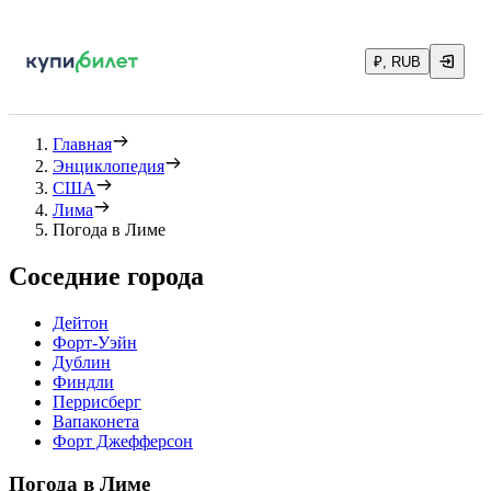
₽, RUB
Главная
Энциклопедия
США
Лима
Погода в Лиме
Соседние города
Дейтон
Форт-Уэйн
Дублин
Финдли
Перрисберг
Вапаконета
Форт Джефферсон
Погода в Лиме