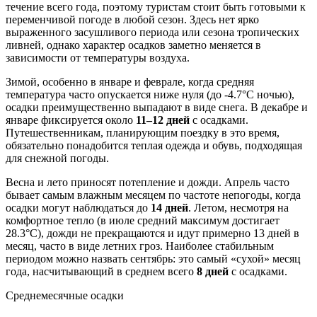
течение всего года, поэтому туристам стоит быть готовыми к
переменчивой погоде в любой сезон. Здесь нет ярко
выраженного засушливого периода или сезона тропических
ливней, однако характер осадков заметно меняется в
зависимости от температуры воздуха.
Зимой, особенно в январе и феврале, когда средняя
температура часто опускается ниже нуля (до -4.7°C ночью),
осадки преимущественно выпадают в виде снега. В декабре и
январе фиксируется около
11–12 дней
с осадками.
Путешественникам, планирующим поездку в это время,
обязательно понадобится теплая одежда и обувь, подходящая
для снежной погоды.
Весна и лето приносят потепление и дожди. Апрель часто
бывает самым влажным месяцем по частоте непогоды, когда
осадки могут наблюдаться до
14 дней
. Летом, несмотря на
комфортное тепло (в июле средний максимум достигает
28.3°C), дожди не прекращаются и идут примерно 13 дней в
месяц, часто в виде летних гроз. Наиболее стабильным
периодом можно назвать сентябрь: это самый «сухой» месяц
года, насчитывающий в среднем всего
8 дней
с осадками.
Среднемесячные осадки