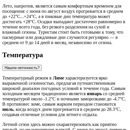
Лето, напротив, является самым комфортным временем для
посещения: с июня по август воздух прогревается в среднем
до +22°C...+24°C, а в пиковые дни температура может
достигать +28°C. Осадки выпадают достаточно равномерно в
течение всего года, без резкого разделения на сухой и
влажный сезоны. Туристам стоит быть готовыми к тому, что
пасмурные или дождливые дни случаются регулярно — в
среднем от 9 до 14 дней в месяц, независимо от сезона.
Температура
Нашли неточность?
Температурный режим в
Лиме
характеризуется ярко
выраженной сезонностью, предлагая путешественникам
широкий диапазон погодных условий в течение года. Самым
холодным месяцем традиционно является
январь
со средней
температурой около -1.2°C и ночными заморозками до -4.7°C.
В противовес зиме, самым жарким периодом становится
июль
, когда воздух днем прогревается в среднем до 28.3°C,
создавая отличные условия для летнего отдыха.
Летний сезон здесь можно охарактеризовать как приятно
теплый, но не изнуряюще жаркий. С июня по август дневные