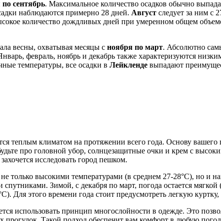
 по сентябрь
. Максимальное количество осадков обычно выпада
осадки наблюдаются примерно 28 дней.
Август
следует за ним с 
сокое количество дождливых дней при умеренном общем объеме о
чала весны, охватывая месяцы с
ноября по март
. Абсолютно сам
 Январь, февраль, ноябрь и декабрь также характеризуются низк
чные температуры, все осадки в
Лейкленде
выпадают преимущес
ается теплым климатом на протяжении всего года. Основу вашего
удьте про головной убор, солнцезащитные очки и крем с высоким
 захочется исследовать город пешком.
я не только высокими температурами (в среднем 27-28°C), но и
путниками. Зимой, с декабря по март, погода остается мягкой (
. Для этого времени года стоит предусмотреть легкую куртку, 
тся использовать принцип многослойности в одежде. Это позво
их прогулок. Такой подход обеспечит вам комфорт в любую погод