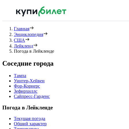
Главная
Энциклопедия
США
Лейкленд
Погода в Лейкленде
Соседние города
Тампа
Уинтер-Хейвен
Фор-Корнерс
Зефирхиллс
Сайпресс-Гарденс
Погода в Лейкленде
Текущая погода
Общий характер
Температура