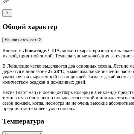
35
°
Общий характер
Нашли неточность?
Климат в
Лейкленде
, США, можно охарактеризовать как влажн
мягкой, приятной зимой. Температурные колебания в течение г
В Лейкленде четко выделяются два основных сезона. Летние м
держатся в диапазоне
27-28°C
, а максимальные значения част
указывает на выраженный сезон дождей. Зима, с декабря по фе
количеством осадков и дождливых дней.
Весна (март-май) и осень (октябрь-ноябрь) в Лейкленде пред
температура постепенно повышается весной и понижается осен
сезон дождей, когда, несмотря на не очень высокие абсолютные
предпочитаете более сухую погоду.
Температура