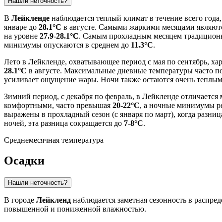
Нашли неточность?
В
Лейкленде
наблюдается теплый климат в течение всего года,
январе до
28.1°C
в августе. Самыми жаркими месяцами являю
на уровне
27.9-28.1°C
. Самым прохладным месяцем традицион
минимумы опускаются в среднем до
11.3°C
.
Лето в Лейкленде, охватывающее период с мая по сентябрь, ха
28.1°C
в августе. Максимальные дневные температуры часто 
усиливает ощущение жары. Ночи также остаются очень теплы
Зимний период, с декабря по февраль, в Лейкленде отличается
комфортными, часто превышая
20-22°C
, а ночные минимумы р
выражены в прохладный сезон (с января по март), когда раз
ночей, эта разница сокращается до
7-8°C
.
Среднемесячная температура
Осадки
Нашли неточность?
В городе
Лейкленд
наблюдается заметная сезонность в распред
повышенной и пониженной влажностью.