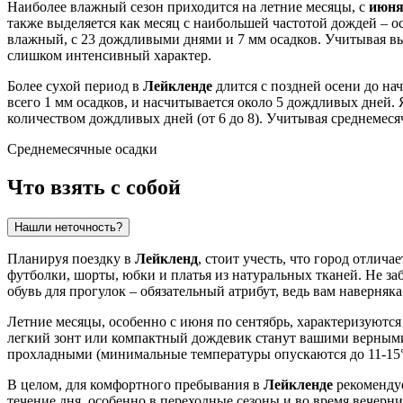
Наиболее влажный сезон приходится на летние месяцы, с
июня
также выделяется как месяц с наибольшей частотой дождей – 
влажный, с 23 дождливыми днями и 7 мм осадков. Учитывая вы
слишком интенсивный характер.
Более сухой период в
Лейкленде
длится с поздней осени до на
всего 1 мм осадков, и насчитывается около 5 дождливых дней.
количеством дождливых дней (от 6 до 8). Учитывая среднемеся
Среднемесячные осадки
Что взять с собой
Нашли неточность?
Планируя поездку в
Лейкленд
, стоит учесть, что город отлич
футболки, шорты, юбки и платья из натуральных тканей. Не заб
обувь для прогулок – обязательный атрибут, ведь вам наверняка
Летние месяцы, особенно с июня по сентябрь, характеризуютс
легкий зонт или компактный дождевик станут вашими верными с
прохладными (минимальные температуры опускаются до 11-15°C)
В целом, для комфортного пребывания в
Лейкленде
рекомендуе
течение дня, особенно в переходные сезоны и во время вечерн