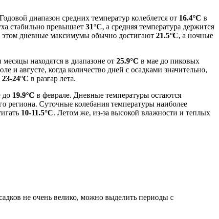
 Годовой диапазон средних температур колеблется от
16.4°C
в
духа стабильно превышает
31°C
, а средняя температура держится
и этом дневные максимумы обычно достигают
21.5°C
, а ночные
и месяцы находятся в диапазоне от
25.9°C
в мае до пиковых
ле и августе, когда количество дней с осадками значительно,
е
23-24°C
в разгар лета.
е до
19.9°C
в феврале. Дневные температуры остаются
ого региона. Суточные колебания температуры наиболее
тигать
10-11.5°C
. Летом же, из-за высокой влажности и теплых
осадков не очень велико, можно выделить периоды с