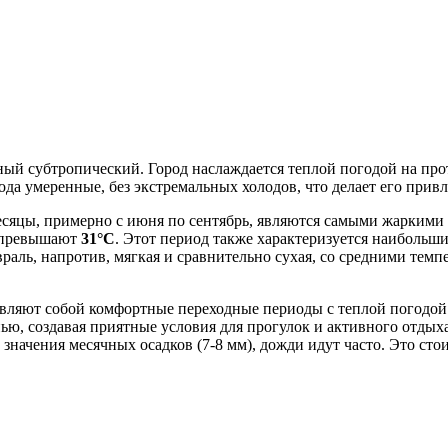
ый субтропический. Город наслаждается теплой погодой на про
ода умеренные, без экстремальных холодов, что делает его прив
есяцы, примерно с июня по сентябрь, являются самыми жаркими
о превышают
31°C
. Этот период также характеризуется наибольши
враль, напротив, мягкая и сравнительно сухая, со средними тем
ставляют собой комфортные переходные периоды с теплой погодо
ью, создавая приятные условия для прогулок и активного отдых
 значения месячных осадков (7-8 мм), дожди идут часто. Это ст