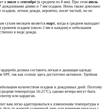
ет в
июле
и
сентябре
(в среднем по 8 мм). При этом
июль
27 дождливыми днями и 7 мм осадков. Июнь также довольно
садков, летние дожди, вероятно, носят частый, но не
ым сухим месяцем является
март
, когда в среднем выпадает
им уровнем осадков (около 2 мм в каждом) и небольшим
твенно в виде дождя.
 гардероба должна составить легкая и дышащая одежда:
 SPF, так как солнце здесь достаточно активное. Удобная
 наибольшим количеством осадков и дождливых дней. Поэтому
средняя температура 16-21°C), однако вечера могут быть
свитер или кардиган.
лит вам легко адаптироваться к изменениям температуры в
у, будь то жаркий солнечный день или вечерняя прохлада с