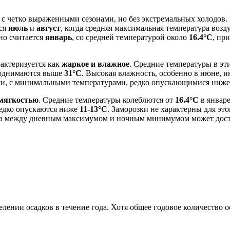
 с четко выраженными сезонами, но без экстремальных холодов.
тся
июль
и
август
, когда средняя максимальная температура воз
но считается
январь
, со средней температурой около
16.4°C
, пр
рактеризуется как
жаркое и влажное
. Средние температуры в эт
поднимаются выше
31°C
. Высокая влажность, особенно в июне, ию
ми, с минимальными температурами, редко опускающимися ниж
мягкостью
. Средние температуры колеблются от
16.4°C
в январ
едко опускаются ниже
11-13°C
. Заморозки не характерны для эт
ница между дневным максимумом и ночным минимумом может дос
елении осадков в течение года. Хотя общее годовое количество 