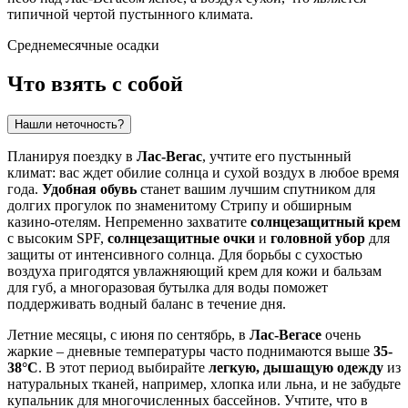
типичной чертой пустынного климата.
Среднемесячные осадки
Что взять с собой
Нашли неточность?
Планируя поездку в
Лас-Вегас
, учтите его пустынный
климат: вас ждет обилие солнца и сухой воздух в любое время
года.
Удобная обувь
станет вашим лучшим спутником для
долгих прогулок по знаменитому Стрипу и обширным
казино-отелям. Непременно захватите
солнцезащитный крем
с высоким SPF,
солнцезащитные очки
и
головной убор
для
защиты от интенсивного солнца. Для борьбы с сухостью
воздуха пригодятся увлажняющий крем для кожи и бальзам
для губ, а многоразовая бутылка для воды поможет
поддерживать водный баланс в течение дня.
Летние месяцы, с июня по сентябрь, в
Лас-Вегасе
очень
жаркие – дневные температуры часто поднимаются выше
35-
38°C
. В этот период выбирайте
легкую, дышащую одежду
из
натуральных тканей, например, хлопка или льна, и не забудьте
купальник для многочисленных бассейнов. Учтите, что в