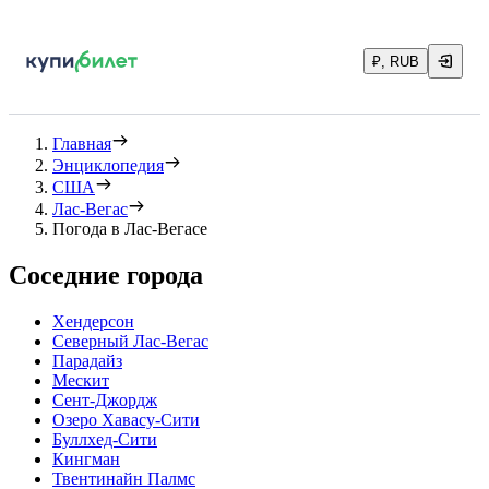
₽, RUB
Главная
Энциклопедия
США
Лас-Вегас
Погода в Лас-Вегасе
Соседние города
Хендерсон
Северный Лас-Вегас
Парадайз
Мескит
Сент-Джордж
Озеро Хавасу-Сити
Буллхед-Сити
Кингман
Твентинайн Палмс