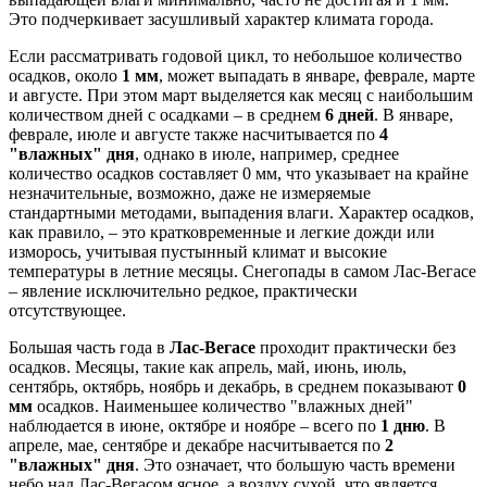
Это подчеркивает засушливый характер климата города.
Если рассматривать годовой цикл, то небольшое количество
осадков, около
1 мм
, может выпадать в январе, феврале, марте
и августе. При этом март выделяется как месяц с наибольшим
количеством дней с осадками – в среднем
6 дней
. В январе,
феврале, июле и августе также насчитывается по
4
"влажных" дня
, однако в июле, например, среднее
количество осадков составляет 0 мм, что указывает на крайне
незначительные, возможно, даже не измеряемые
стандартными методами, выпадения влаги. Характер осадков,
как правило, – это кратковременные и легкие дожди или
изморось, учитывая пустынный климат и высокие
температуры в летние месяцы. Снегопады в самом Лас-Вегасе
– явление исключительно редкое, практически
отсутствующее.
Большая часть года в
Лас-Вегасе
проходит практически без
осадков. Месяцы, такие как апрель, май, июнь, июль,
сентябрь, октябрь, ноябрь и декабрь, в среднем показывают
0
мм
осадков. Наименьшее количество "влажных дней"
наблюдается в июне, октябре и ноябре – всего по
1 дню
. В
апреле, мае, сентябре и декабре насчитывается по
2
"влажных" дня
. Это означает, что большую часть времени
небо над Лас-Вегасом ясное, а воздух сухой, что является