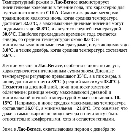
Температурный режим в
Лас-Вегасе
демонстрирует
значительные колебания в течение года, что характерно для
пустынного климата
США
. Самыми жаркими месяцами
традиционно являются июль, когда средняя температура
достигает
32.0°C
, а максимальные дневные значения могут
подниматься до
38.8°C
, и август со средней температурой
30.6°C
. Наиболее прохладным временем года считается
январь, со средней температурой около
8.0°C
и
минимальными ночными температурами, опускающимися до
3.0°C
, а также декабрь, когда средняя температура составляет
8.6°C
.
Летние месяцы в
Лас-Вегасе
, особенно с июня по август,
характеризуются интенсивным сухим зноем. Дневные
температуры регулярно превышают
35°C
, а в пик жары, в
июле, достигают почти
39°C
(средний максимум
38.8°C
).
Несмотря на дневной зной, ночи приносят заметное
облегчение: разница между максимальной дневной и
минимальной ночной температурой может составлять
10-
15°C
. Например, в июне средняя максимальная температура
составляет
36.0°C
, а минимальная –
21.6°C
. Это означает, что
даже в самые жаркие периоды вечера и ночи могут быть
относительно комфортными, хотя и остаются теплыми.
Зима в
Лас-Вегасе
, охватывающая период с декабря по