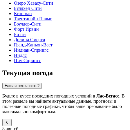
Озеро Хавасу-Сити
Буллхед-Сити
Кингман
Твентинайн Палмс
Боулдер-Сити
Форт Ирвин
Битти
Долина Смерти
Гранд-Каньон-Вест
Индиан-Спрингс
Нидлс
Пич Спрингс
Текущая погода
Нашли неточность?
Будьте в курсе последних погодных условий в
Лас-Вегасе
. В
этом разделе вы найдете актуальные данные, прогнозы и
полезные погодные графики, чтобы ваше пребывание было
максимально комфортным.
8 авг, сб