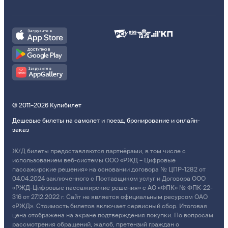
© 2011–2026 Купибилет
Дешевые билеты на самолет и поезд, бронирование и онлайн-
заказ
Ж/Д билеты предоставляются партнёрами, в том числе с
использованием веб-системы ООО «РЖД – Цифровые
пассажирские решения» на основании договора № ЦПР-1282 от
04.04.2024 заключенного с Поставщиком услуг и Договора ООО
«РЖД-Цифровые пассажирские решения» с АО «ФПК» № ФПК-22-
316 от 27.12.2022 г. Сайт не является официальным ресурсом ОАО
«РЖД». Стоимость билетов включает сервисный сбор. Итоговая
цена отображена на экране подтверждения покупки. По вопросам
рассмотрения обращений, жалоб, претензий граждан о