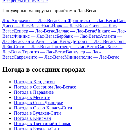
Все рейсы в Лас-Вегас
Популярные маршруты с прилётом в Лас-Вегас
Лос-Анджелес — Лас-Вегас
Сан-Франциско — Лас-Вегас
Сан-
Диего — Лас-Вегас
Нью-Йорк — Лас-Вегас
Сиэтл — Лас-
Вегас
Денвер — Лас-Вегас
Даллас — Лас-Вегас
Чикаго — Лас-
Вегас
Финикс — Лас-Вегас
Бербанк — Лас-Вегас
Атланта —
Лас-Вегас
Санта-Ана — Лас-Вегас
Детройт — Лас-Вегас
Солт-
Лейк-Сити — Лас-Вегас
Портленд — Лас-Вегас
Сан-Хосе —
Лас-Вегас
Торонто — Лас-Вегас
Ванкувер — Лас-
Вегас
Сакраменто — Лас-Вегас
Миннеаполис — Лас-Вегас
Погода в соседних городах
Погода в Хендерсон
Погода в Северном Лас-Вегасе
Погода в Парадайзе
Погода в Меските
Погода в Сент-Джордже
Погода в Озеро Хавасу-Сити
Погода в Буллхед-Сити
Погода в Кингман
Погода в Твентинайн Палмс
Погода в Боулдер-Сити