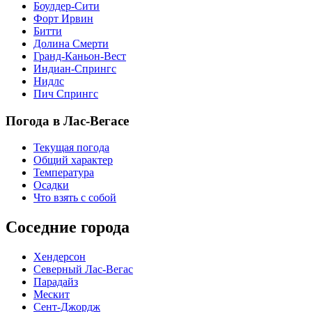
Боулдер-Сити
Форт Ирвин
Битти
Долина Смерти
Гранд-Каньон-Вест
Индиан-Спрингс
Нидлс
Пич Спрингс
Погода в Лас-Вегасе
Текущая погода
Общий характер
Температура
Осадки
Что взять с собой
Соседние города
Хендерсон
Северный Лас-Вегас
Парадайз
Мескит
Сент-Джордж