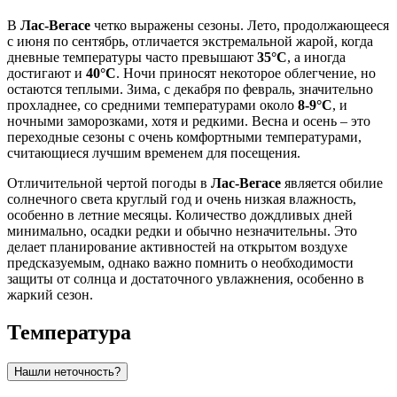
В
Лас-Вегасе
четко выражены сезоны. Лето, продолжающееся
с июня по сентябрь, отличается экстремальной жарой, когда
дневные температуры часто превышают
35°C
, а иногда
достигают и
40°C
. Ночи приносят некоторое облегчение, но
остаются теплыми. Зима, с декабря по февраль, значительно
прохладнее, со средними температурами около
8-9°C
, и
ночными заморозками, хотя и редкими. Весна и осень – это
переходные сезоны с очень комфортными температурами,
считающиеся лучшим временем для посещения.
Отличительной чертой погоды в
Лас-Вегасе
является обилие
солнечного света круглый год и очень низкая влажность,
особенно в летние месяцы. Количество дождливых дней
минимально, осадки редки и обычно незначительны. Это
делает планирование активностей на открытом воздухе
предсказуемым, однако важно помнить о необходимости
защиты от солнца и достаточного увлажнения, особенно в
жаркий сезон.
Температура
Нашли неточность?