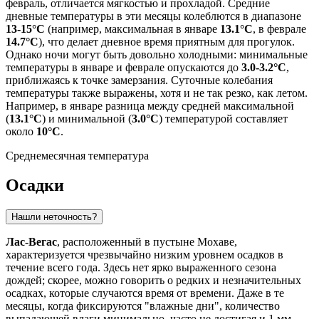
февраль, отличается мягкостью и прохладой. Средние
дневные температуры в эти месяцы колеблются в диапазоне
13-15°C
(например, максимальная в январе
13.1°C
, в феврале
14.7°C
), что делает дневное время приятным для прогулок.
Однако ночи могут быть довольно холодными: минимальные
температуры в январе и феврале опускаются до
3.0-3.2°C
,
приближаясь к точке замерзания. Суточные колебания
температуры также выражены, хотя и не так резко, как летом.
Например, в январе разница между средней максимальной
(
13.1°C
) и минимальной (
3.0°C
) температурой составляет
около
10°C
.
Среднемесячная температура
Осадки
Нашли неточность?
Лас-Вегас
, расположенный в пустыне Мохаве,
характеризуется чрезвычайно низким уровнем осадков в
течение всего года. Здесь нет ярко выраженного сезона
дождей; скорее, можно говорить о редких и незначительных
осадках, которые случаются время от времени. Даже в те
месяцы, когда фиксируются "влажные дни", количество
выпадающей влаги минимально, часто не достигая и 1 мм.