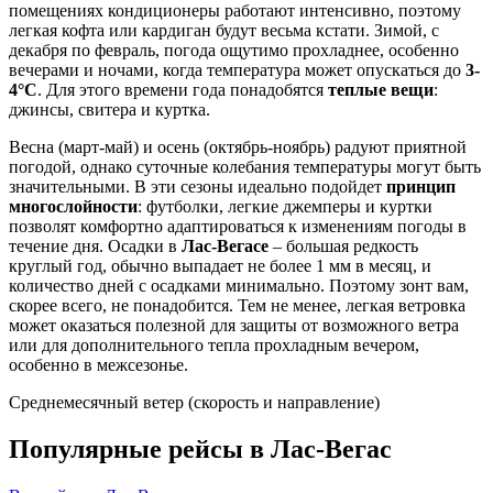
помещениях кондиционеры работают интенсивно, поэтому
легкая кофта или кардиган будут весьма кстати. Зимой, с
декабря по февраль, погода ощутимо прохладнее, особенно
вечерами и ночами, когда температура может опускаться до
3-
4°C
. Для этого времени года понадобятся
теплые вещи
:
джинсы, свитера и куртка.
Весна (март-май) и осень (октябрь-ноябрь) радуют приятной
погодой, однако суточные колебания температуры могут быть
значительными. В эти сезоны идеально подойдет
принцип
многослойности
: футболки, легкие джемперы и куртки
позволят комфортно адаптироваться к изменениям погоды в
течение дня. Осадки в
Лас-Вегасе
– большая редкость
круглый год, обычно выпадает не более 1 мм в месяц, и
количество дней с осадками минимально. Поэтому зонт вам,
скорее всего, не понадобится. Тем не менее, легкая ветровка
может оказаться полезной для защиты от возможного ветра
или для дополнительного тепла прохладным вечером,
особенно в межсезонье.
Среднемесячный ветер (скорость и направление)
Популярные рейсы в Лас-Вегас