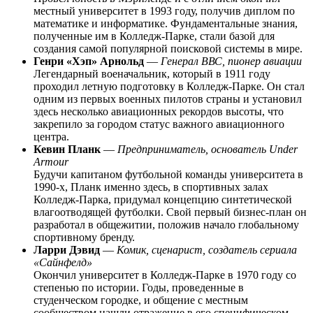
местный университет в 1993 году, получив диплом по
математике и информатике. Фундаментальные знания,
полученные им в Колледж-Парке, стали базой для
создания самой популярной поисковой системы в мире.
Генри «Хэп» Арнольд
—
Генерал ВВС, пионер авиации
Легендарный военачальник, который в 1911 году
проходил летную подготовку в Колледж-Парке. Он стал
одним из первых военных пилотов страны и установил
здесь несколько авиационных рекордов высоты, что
закрепило за городом статус важного авиационного
центра.
Кевин Планк
—
Предприниматель, основатель Under
Armour
Будучи капитаном футбольной команды университета в
1990-х, Планк именно здесь, в спортивных залах
Колледж-Парка, придумал концепцию синтетической
влагоотводящей футболки. Свой первый бизнес-план он
разработал в общежитии, положив начало глобальному
спортивному бренду.
Ларри Дэвид
—
Комик, сценарист, создатель сериала
«Сайнфелд»
Окончил университет в Колледж-Парке в 1970 году со
степенью по истории. Годы, проведенные в
студенческом городке, и общение с местным
сообществом нашли отражение в его специфическом