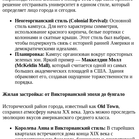
решение отстраивать университет в едином стиле, который
определяет лицо города и сегодня.
Неогеоргианский стиль (Colonial Revival):
Основной
стиль кампуса. Для него характерны симметрия,
использование красного кирпича, белые портики с
колоннами и скатные крыши. Этот стиль был выбран,
чтобы подчеркнуть связь с историей ранней Америки и
демократическими идеалами.
Планировка:
Кампус организован вокруг просторных
зеленых зон. Яркий пример —
Маккелдин Молл
(McKeldin Mall)
, который считается одной из самых
больших академических площадей в США. Здания
обрамляют его, создавая ощущение торжественности и
порядка.
Жилая застройка: от Викторианской эпохи до бунгало
Исторический район города, известный как
Old Town
,
сохранил атмосферу начала XX века. Здесь можно проследить
эволюцию вкусов американского среднего класса.
Королева Анна и Викторианский стиль:
В старейших
кварталах встречаются дома конца XIX века с