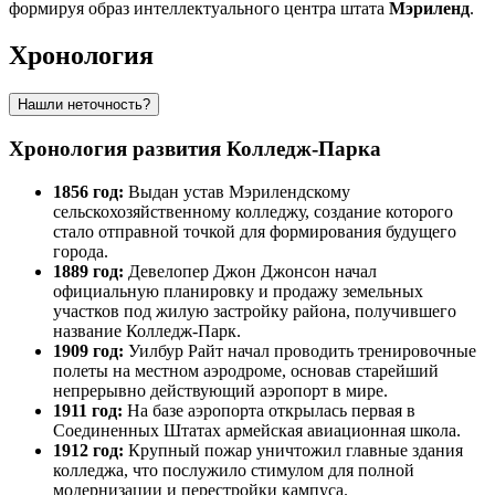
формируя образ интеллектуального центра штата
Мэриленд
.
Хронология
Нашли неточность?
Хронология развития Колледж-Парка
1856 год:
Выдан устав Мэрилендскому
сельскохозяйственному колледжу, создание которого
стало отправной точкой для формирования будущего
города.
1889 год:
Девелопер Джон Джонсон начал
официальную планировку и продажу земельных
участков под жилую застройку района, получившего
название Колледж-Парк.
1909 год:
Уилбур Райт начал проводить тренировочные
полеты на местном аэродроме, основав старейший
непрерывно действующий аэропорт в мире.
1911 год:
На базе аэропорта открылась первая в
Соединенных Штатах армейская авиационная школа.
1912 год:
Крупный пожар уничтожил главные здания
колледжа, что послужило стимулом для полной
модернизации и перестройки кампуса.