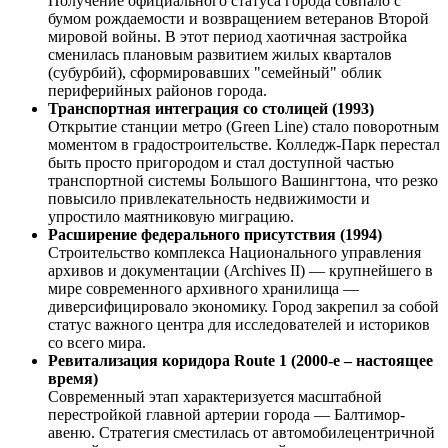
Получение официального статуса города совпало с
бумом рождаемости и возвращением ветеранов Второй
мировой войны. В этот период хаотичная застройка
сменилась плановым развитием жилых кварталов
(субурбий), сформировавших "семейный" облик
периферийных районов города.
Транспортная интеграция со столицей (1993)
Открытие станции метро (Green Line) стало поворотным
моментом в градостроительстве. Колледж-Парк перестал
быть просто пригородом и стал доступной частью
транспортной системы Большого Вашингтона, что резко
повысило привлекательность недвижимости и
упростило маятниковую миграцию.
Расширение федерального присутствия (1994)
Строительство комплекса Национального управления
архивов и документации (Archives II) — крупнейшего в
мире современного архивного хранилища —
диверсифицировало экономику. Город закрепил за собой
статус важного центра для исследователей и историков
со всего мира.
Ревитализация коридора Route 1 (2000-е – настоящее
время)
Современный этап характеризуется масштабной
перестройкой главной артерии города — Балтимор-
авеню. Стратегия сместилась от автомобилецентричной