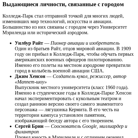
Выдающиеся личности, связанные с городом
Колледж-Парк стал отправной точкой для многих людей,
изменивших мир технологий, искусства и авиации.
Большинство из них связаны с городом через Университет
Мэриленда или исторический аэродром.
Уилбур Райт
—
Пионер авиации и изобретатель
Один из братьев Райт, отцов мировой авиации. В 1909
году он прибыл в Колледж-Парк, чтобы обучать первых
американских военных офицеров пилотированию.
Именно его полеты на местном аэродроме превратили
город в колыбель военной авиации США.
Джим Хенсон
—
Создатель кукол, режиссер, автор
«Маппет-шоу»
Выпускник местного университета (класс 1960 года).
Именно в студенческие годы в Колледж-Парке Хенсон
начал экспериментировать с кукольным театром и
создал раннюю версию своего самого знаменитого
персонажа — лягушонка Кермита. В его честь на
территории кампуса установлен памятник,
изображающий беседу автора с его творением.
Сергей Брин
—
Сооснователь Google, миллиардер и
филантроп
Провел юность в Мэриленде и с отличием окончил