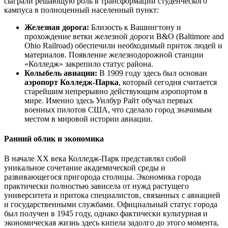
сыграли решающую роль в трансформации студенческого
кампуса в полноценный населенный пункт:
Железная дорога:
Близость к Вашингтону и
прохождение ветки железной дороги B&O (Baltimore and
Ohio Railroad) обеспечили необходимый приток людей и
материалов. Появление железнодорожной станции
«Колледж» закрепило статус района.
Колыбель авиации:
В 1909 году здесь был основан
аэропорт Колледж-Парка
, который сегодня считается
старейшим непрерывно действующим аэропортом в
мире. Именно здесь Уилбур Райт обучал первых
военных пилотов США, что сделало город значимым
местом в мировой истории авиации.
Ранний облик и экономика
В начале XX века Колледж-Парк представлял собой
уникальное сочетание академической среды и
развивающегося пригорода столицы. Экономика города
практически полностью зависела от нужд растущего
университета и притока специалистов, связанных с авиацией
и государственными службами. Официальный статус города
был получен в 1945 году, однако фактически культурная и
экономическая жизнь здесь кипела задолго до этого момента,