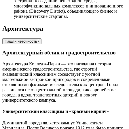
застройки к созданию пешеходной среды,
многофункциональных комплексов и инновационного
района (Discovery District), объединяющего бизнес и
университетские стартапы.
Архитектура
Нашли неточность?
Архитектурный облик и градостроительство
Архитектура Колледж-Парка — это наглядная история
американского градостроительства, где строгий
академический классицизм соседствует с уютной
малоэтажной застройкой пригородов и современными
стеклянными фасадами исследовательских центров. Город
развивался не от центральной площади, как европейские
города, а вдоль транспортных артерий и вокруг
университетского кампуса.
Университетский классицизм и «красный кирпич»
Доминантой города является кампус Университета
Мэриленда. После Великого пожара 1912 года было принято