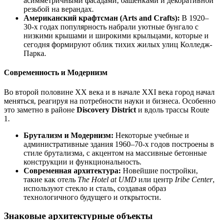
асимметричными фасадами, башенками и декоративной
резьбой на верандах.
Американский крафтсман (Arts and Crafts):
В 1920–
30-х годах популярность набрали уютные бунгало с
низкими крышами и широкими крыльцами, которые и
сегодня формируют облик тихих жилых улиц Колледж-
Парка.
Современность и Модернизм
Во второй половине XX века и в начале XXI века город начал
меняться, реагируя на потребности науки и бизнеса. Особенно
это заметно в районе
Discovery District
и вдоль трассы Route
1.
Брутализм и Модернизм:
Некоторые учебные и
административные здания 1960–70-х годов построены в
стиле брутализма, с акцентом на массивные бетонные
конструкции и функциональность.
Современная архитектура:
Новейшие постройки,
такие как отель
The Hotel at UMD
или центр
Iribe Center
,
используют стекло и сталь, создавая образ
технологичного будущего и открытости.
Знаковые архитектурные объекты