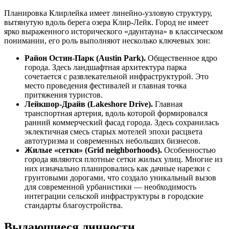
Планировка Клирлейка имеет линейно-узловую структуру,
вытянутую вдоль берега озера Клир-Лейк. Город не имеет
ярко выраженного исторического «даунтауна» в классическом
понимании, его роль выполняют несколько ключевых зон:
Район Остин-Парк (Austin Park).
Общественное ядро
города. Здесь ландшафтная архитектура парка
сочетается с развлекательной инфраструктурой. Это
место проведения фестивалей и главная точка
притяжения туристов.
Лейкшор-Драйв (Lakeshore Drive).
Главная
транспортная артерия, вдоль которой формировался
ранний коммерческий фасад города. Здесь сохранилась
эклектичная смесь старых мотелей эпохи расцвета
автотуризма и современных небольших бизнесов.
Жилые «сетки» (Grid neighborhoods).
Особенностью
города являются плотные сетки жилых улиц. Многие из
них изначально планировались как дачные нарезки с
грунтовыми дорогами, что создало уникальный вызов
для современной урбанистики — необходимость
интеграции сельской инфраструктуры в городские
стандарты благоустройства.
Выдающиеся личности