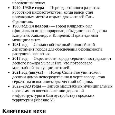
населенный пункт.
1920–1930-е годы
— Период активного развития
курортной инфраструктуры, когда район стал
популярным местом отдыха для жителей Сан-
Франциско.
1980 год (14 ноября)
— Город Клирлейк был
официально инкорпорирован, объединив сообщества
Клирлейк-Хайлендс и Клирлейк-Парк в единый
муниципалитет.
1981 год
— Создан собственный полицейский
департамент города для обеспечения безопасности
растущего населения.
2017 год
— Окрестности города серьезно пострадали от
лесного пожара Sulphur Fire, что потребовало
масштабной эвакуации жителей.
2021 год (август)
— Пожар Cache Fire уничтожил
десятки домов непосредственно в черте города, став
серьезным испытанием для местной общины.
2022–2023 годы
— Запуск масштабных муниципальных
программ по восстановлению дорожной
инфраструктуры и благоустройству городских
территорий (Measure V).
Ключевые вехи