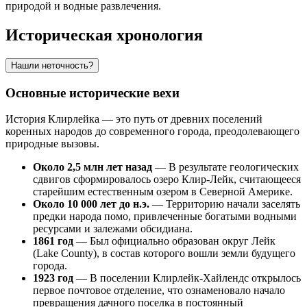
природой и водные развлечения.
Историческая хронология
Нашли неточность?
Основные исторические вехи
История Клирлейка — это путь от древних поселений
коренных народов до современного города, преодолевающего
природные вызовы.
Около 2,5 млн лет назад
— В результате геологических
сдвигов сформировалось озеро Клир-Лейк, считающееся
старейшим естественным озером в Северной Америке.
Около 10 000 лет до н.э.
— Территорию начали заселять
предки народа помо, привлеченные богатыми водными
ресурсами и залежами обсидиана.
1861 год
— Был официально образован округ Лейк
(Lake County), в состав которого вошли земли будущего
города.
1923 год
— В поселении Клирлейк-Хайлендс открылось
первое почтовое отделение, что ознаменовало начало
превращения дачного поселка в постоянный