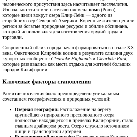
человеческого присутствия здесь насчитывает тысячелетия.
Изначально эти земли населяли племена
помо
(Pomo),
которые жили вокруг озера Клир-Лейк — одного из
старейших озер Северной Америки. Коренные жители ценили
регион за богатые природные ресурсы и обилие обсидиана,
который использовался для изготовления орудий труда и
торговли.
Современный облик города начал формироваться в начале XX
века. Фактически Клирлейк возник в результате слияния двух
курортных сообществ:
Clearlake Highlands
и
Clearlake Park
,
которые развивались как места отдыха для жителей больших
городов Калифорнии.
Ключевые факторы становления
Развитие поселения было предопределено уникальным
сочетанием географических и природных условий:
Озерная география:
Расположение на берегу
крупнейшего природного пресноводного озера,
полностью находящегося в пределах Калифорнии, стало
главным драйвером роста. Озеро служило источником
пищи и транспортной артерией.
Вулканический ландшафт:
Близость к горе Конокти