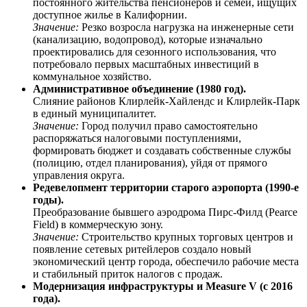
постоянного жительства пенсионеров и семей, ищущих
доступное жилье в Калифорнии.
Значение:
Резко возросла нагрузка на инженерные сети
(канализацию, водопровод), которые изначально
проектировались для сезонного использования, что
потребовало первых масштабных инвестиций в
коммунальное хозяйство.
Административное объединение (1980 год).
Слияние районов Клирлейк-Хайлендс и Клирлейк-Парк
в единый муниципалитет.
Значение:
Город получил право самостоятельно
распоряжаться налоговыми поступлениями,
формировать бюджет и создавать собственные службы
(полицию, отдел планирования), уйдя от прямого
управления округа.
Редевелопмент территории старого аэропорта (1990-е
годы).
Преобразование бывшего аэродрома Пирс-Филд (Pearce
Field) в коммерческую зону.
Значение:
Строительство крупных торговых центров и
появление сетевых ритейлеров создало новый
экономический центр города, обеспечило рабочие места
и стабильный приток налогов с продаж.
Модернизация инфраструктуры и Measure V (с 2016
года).