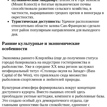
(Mount Konocti) и богатые вулканические почвы
способствовали развитию сельского хозяйства, в
частности, выращиванию грецких орехов и винограда в
окрестностях.
Туристическая доступность:
Удачное расположение
относительно области залива Сан-Франциско сделало
этот район популярным направлением для выходного
дня.
Ранние культурные и экономические
особенности
Экономика раннего Клирлейка (еще до получения статуса
города) базировалась на индустрии гостеприимства и
рыболовстве. Уже в середине XX века регион заслужил
неофициальный титул «Столицы окуня на Западе» (Bass
Capital of the West), что привлекало сюда множество
рыболовов-спортсменов и любителей природы.
Культурная атмосфера формировалась вокруг концепции
доступного курорта. Вместо пышных отелей здесь
преобладали уютные коттеджи, кемпинги и рыболовные базы.
Это создало особый дух демократичного отдыха, где
главными ценностями были спокойствие, единение с