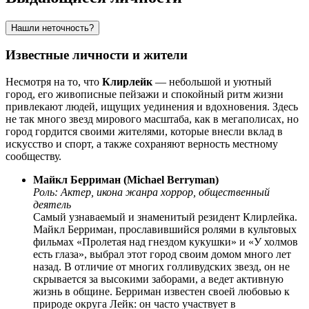
Нашли неточность?
Известные личности и жители
Несмотря на то, что
Клирлейк
— небольшой и уютный
город, его живописные пейзажи и спокойный ритм жизни
привлекают людей, ищущих уединения и вдохновения. Здесь
не так много звезд мирового масштаба, как в мегаполисах, но
город гордится своими жителями, которые внесли вклад в
искусство и спорт, а также сохраняют верность местному
сообществу.
Майкл Берриман (Michael Berryman)
Роль: Актер, икона жанра хоррор, общественный
деятель
Самый узнаваемый и знаменитый резидент Клирлейка.
Майкл Берриман, прославившийся ролями в культовых
фильмах «Пролетая над гнездом кукушки» и «У холмов
есть глаза», выбрал этот город своим домом много лет
назад. В отличие от многих голливудских звезд, он не
скрывается за высокими заборами, а ведет активную
жизнь в общине. Берриман известен своей любовью к
природе округа Лейк: он часто участвует в