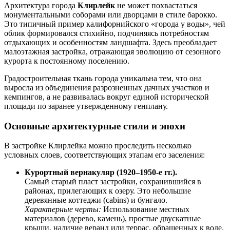
Архитектура города
Клирлейк
не может похвастаться
монументальными соборами или дворцами в стиле барокко.
Это типичный пример калифорнийского «города у воды», чей
облик формировался стихийно, подчиняясь потребностям
отдыхающих и особенностям ландшафта. Здесь преобладает
малоэтажная застройка, отражающая эволюцию от сезонного
курорта к постоянному поселению.
Градостроительная ткань города уникальна тем, что она
выросла из объединения разрозненных дачных участков и
кемпингов, а не развивалась вокруг единой исторической
площади по заранее утвержденному генплану.
Основные архитектурные стили и эпохи
В застройке Клирлейка можно проследить несколько
условных слоев, соответствующих этапам его заселения:
Курортный вернакуляр (1920–1950-е гг.).
Самый старый пласт застройки, сохранившийся в
районах, прилегающих к озеру. Это небольшие
деревянные коттеджи (cabins) и бунгало.
Характерные черты:
Использование местных
материалов (дерево, камень), простые двускатные
крыши, наличие веранд или террас, обращенных к воде.