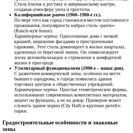
Стиль близок к рустику и американскому кантри,
создавая атмосферу уюта и простоты.
Калифорнийское ранчо (1960–1980-е гг.).
По мере того как город становился местом постоянного
проживания, популярность набрал стиль «ранчо»
(Ranch-style house).
Характерные черты:
Одноэтажные дома с низкой
крышей, широкими фасадами и пристроенными
гаражами. Этот стиль доминирует в жилых кварталах,
удаленных от береговой линии. Он символизирует
эпоху автомобилизации и стремление к комфортной
жизни в пригороде.
Утилитарный функционализм (1990-е – наши дни).
С развитием коммерческой зоны, особенно на месте
бывшего аэродрома, в городе появились здания
торговых центров и общественных учреждений.
Характерные черты:
Простые геометрические формы,
использование современных композитных материалов,
акцент на функцию, а не на декор. Примером может
служить здание мэрии (City Hall) и крупные ритейл-
парки.
Градостроительные особенности и знаковые
зоны