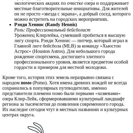
экологических акциях по очистке озера и поддерживает
местные благотворительные инициативы. Для жителей
он не просто «звезда с экрана», а добрый сосед, которого
можно встретить на городских мероприятиях.
Рэнди Хеннис (Randy Hennis)
Роль: Профессиональный бейсболист
Уроженец Клирлейка, сумевший пробиться в высшую
лигу спорта. Рэнди Хеннис — питчер, который играл в
Главной лиге бейсбола (MLB) за команду «Хьюстон
Астрос» (Houston Astros). Для небольшого города
рождение спортсмена, достигшего элитного
профессионального уровня, является предметом особой
гордости и примером для местной молодежи.
Кроме того, история этих земель неразрывно связана с
народом
помо
(Pomo). Хотя имена древних вождей не всегда
сохранились в популярных путеводителях, именно
представители племени помо были первыми «хозяевами»
озера Клир-Лейк, сформировавшими культурный ландшафт
региона за тысячелетия до появления современного города.
Их наследие сегодня чтут в местных названиях и культурных
центрах округа.