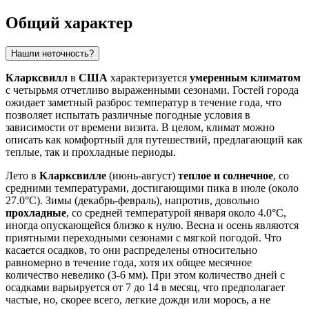
Общий характер
Нашли неточность?
Кларксвилл
в
США
характеризуется
умеренным климатом
с четырьмя отчетливо выраженными сезонами. Гостей города
ожидает заметный разброс температур в течение года, что
позволяет испытать различные погодные условия в
зависимости от времени визита. В целом, климат можно
описать как комфортный для путешествий, предлагающий как
теплые, так и прохладные периоды.
Лето в
Кларксвилле
(июнь-август)
теплое и солнечное
, со
средними температурами, достигающими пика в июле (около
27.0°C). Зимы (декабрь-февраль), напротив, довольно
прохладные
, со средней температурой января около 4.0°C,
иногда опускающейся близко к нулю. Весна и осень являются
приятными переходными сезонами с мягкой погодой. Что
касается осадков, то они распределены относительно
равномерно в течение года, хотя их общее месячное
количество невелико (3-6 мм). При этом количество дней с
осадками варьируется от 7 до 14 в месяц, что предполагает
частые, но, скорее всего, легкие дожди или морось, а не