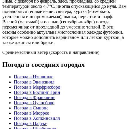
Зима, с декабря по февраль, здесь прохладная, со средней
температурой около 4-7°C, иногда опускающейся до нуля. Вам
понадобятся теплые вещи: свитера, куртка (возможно,
утепленная и непромокаемая), шапка, перчатки и шарф.
Весной (март-май) и осенью (сентябрь-ноябрь) погода
переменчива: от прохладной до умеренно теплой. В эти
сезоны особенно актуальна многослойная одежда: футболки,
которые можно дополнить кардиганом или легкой курткой, а
также джинсы или брюки.
Среднемесячный ветер (скорость и направление)
Погода в соседних городах
Погода в Нэшвилле
Погода в Эвансвилл
Погода в Мерфрисборо
Погода в Боулинг-Грин
Погода в Франклине
Погода в Оуэнсборо
Погода в Смирне
Погода в Мюррее
Погода в Хопкинсвилл
Погода в Падуке
Погода в Шелбивилл