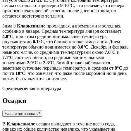
августе около
21-22°C
. Суточные колебания температуры
летом составляют примерно
9-10°C
, что означает, что вечера
приносят некоторое облегчение после дневного зноя, но
остаются достаточно теплыми.
Зима в
Кларксвилле
прохладная, а временами и холодная,
особенно в январе. Средняя температура января составляет
4.0°C
, при этом средние минимальные температуры
опускаются до
0.1°C
, что близко к точке замерзания. Днем
температура обычно поднимается до
8.0°C
. Декабрь и февраль
немного мягче, со средними температурами около
7.0°C
и
7.1°C
соответственно, и средними минимальными
значениями
2.9°C
и
2.3°C
. Зимой также наблюдаются
заметные суточные перепады температур, в среднем от
8°C
до
почти
10°C
, что означает, что даже после морозной ночи день
может быть значительно теплее.
Среднемесячная температура
Осадки
Нашли неточность?
В
Кларксвилле
осадки выпадают в течение всего года,
однако их общее количество невелико, что указывает на