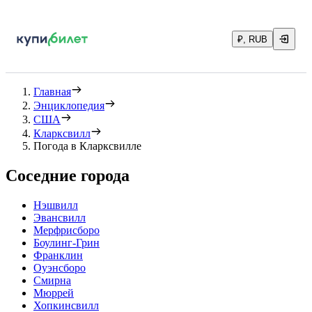
₽, RUB
Главная
Энциклопедия
США
Кларксвилл
Погода в Кларксвилле
Соседние города
Нэшвилл
Эвансвилл
Мерфрисборо
Боулинг-Грин
Франклин
Оуэнсборо
Смирна
Мюррей
Хопкинсвилл