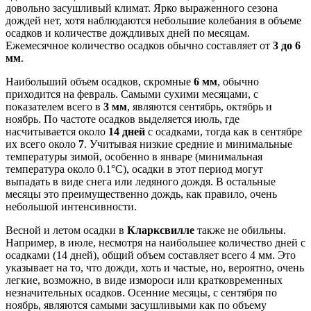
довольно засушливый климат. Ярко выраженного сезона
дождей нет, хотя наблюдаются небольшие колебания в объеме
осадков и количестве дождливых дней по месяцам.
Ежемесячное количество осадков обычно составляет от
3 до 6
мм
.
Наибольший объем осадков, скромные
6 мм
, обычно
приходится на февраль. Самыми сухими месяцами, с
показателем всего в
3 мм
, являются сентябрь, октябрь и
ноябрь. По частоте осадков выделяется июль, где
насчитывается около
14 дней
с осадками, тогда как в сентябре
их всего около
7
. Учитывая низкие средние и минимальные
температуры зимой, особенно в январе (минимальная
температура около 0.1°C), осадки в этот период могут
выпадать в виде снега или ледяного дождя. В остальные
месяцы это преимущественно дождь, как правило, очень
небольшой интенсивности.
Весной и летом осадки в
Кларксвилле
также не обильны.
Например, в июле, несмотря на наибольшее количество дней с
осадками (14 дней), общий объем составляет всего 4 мм. Это
указывает на то, что дожди, хоть и частые, но, вероятно, очень
легкие, возможно, в виде измороси или кратковременных
незначительных осадков. Осенние месяцы, с сентября по
ноябрь, являются самыми засушливыми как по объему