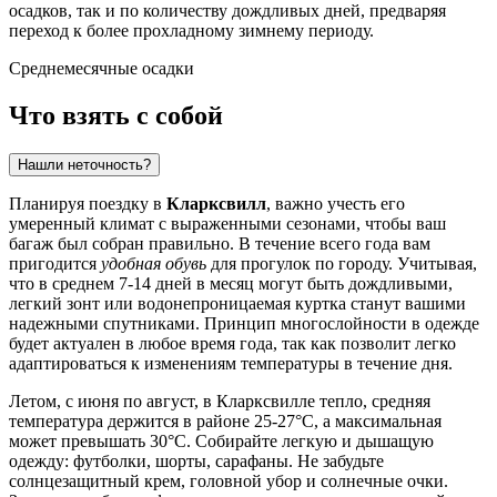
осадков, так и по количеству дождливых дней, предваряя
переход к более прохладному зимнему периоду.
Среднемесячные осадки
Что взять с собой
Нашли неточность?
Планируя поездку в
Кларксвилл
, важно учесть его
умеренный климат с выраженными сезонами, чтобы ваш
багаж был собран правильно. В течение всего года вам
пригодится
удобная обувь
для прогулок по городу. Учитывая,
что в среднем 7-14 дней в месяц могут быть дождливыми,
легкий зонт или водонепроницаемая куртка станут вашими
надежными спутниками. Принцип многослойности в одежде
будет актуален в любое время года, так как позволит легко
адаптироваться к изменениям температуры в течение дня.
Летом, с июня по август, в Кларксвилле тепло, средняя
температура держится в районе 25-27°C, а максимальная
может превышать 30°C. Собирайте легкую и дышащую
одежду: футболки, шорты, сарафаны. Не забудьте
солнцезащитный крем, головной убор и солнечные очки.