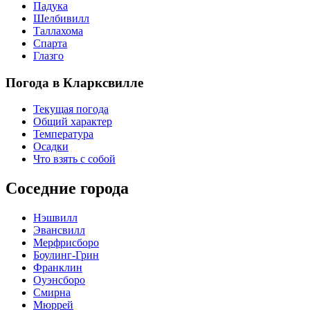
Падука
Шелбивилл
Таллахома
Спарта
Глазго
Погода в Кларксвилле
Текущая погода
Общий характер
Температура
Осадки
Что взять с собой
Соседние города
Нэшвилл
Эвансвилл
Мерфрисборо
Боулинг-Грин
Франклин
Оуэнсборо
Смирна
Мюррей