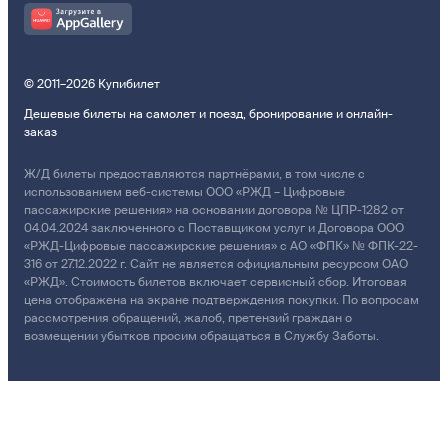
© 2011–2026 Купибилет
Дешевые билеты на самолет и поезд, бронирование и онлайн-
заказ
Ж/Д билеты предоставляются партнёрами, в том числе с
использованием веб-системы ООО «РЖД – Цифровые
пассажирские решения» на основании договора № ЦПР-1282 от
04.04.2024 заключенного с Поставщиком услуг и Договора ООО
«РЖД-Цифровые пассажирские решения» с АО «ФПК» № ФПК-22-
316 от 27.12.2022 г. Сайт не является официальным ресурсом ОАО
«РЖД». Стоимость билетов включает сервисный сбор. Итоговая
цена отображена на экране подтверждения покупки. По вопросам
рассмотрения обращений, жалоб, претензий граждан о
возмещении убытков просим обращаться в Службу Заботы.