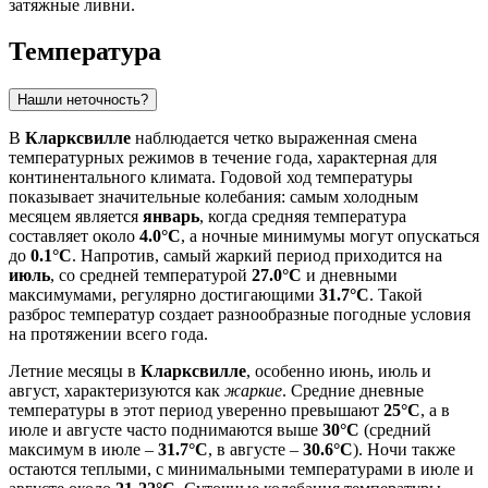
затяжные ливни.
Температура
Нашли неточность?
В
Кларксвилле
наблюдается четко выраженная смена
температурных режимов в течение года, характерная для
континентального климата. Годовой ход температуры
показывает значительные колебания: самым холодным
месяцем является
январь
, когда средняя температура
составляет около
4.0°C
, а ночные минимумы могут опускаться
до
0.1°C
. Напротив, самый жаркий период приходится на
июль
, со средней температурой
27.0°C
и дневными
максимумами, регулярно достигающими
31.7°C
. Такой
разброс температур создает разнообразные погодные условия
на протяжении всего года.
Летние месяцы в
Кларксвилле
, особенно июнь, июль и
август, характеризуются как
жаркие
. Средние дневные
температуры в этот период уверенно превышают
25°C
, а в
июле и августе часто поднимаются выше
30°C
(средний
максимум в июле –
31.7°C
, в августе –
30.6°C
). Ночи также
остаются теплыми, с минимальными температурами в июле и