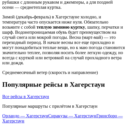
рубашки с длинным рукавом и джемперы, а для поздней
осени — среднетеплая куртка.
Зимой (декабрь-февраль) в Хагерстауне холодно, и
температура часто опускается ниже нуля. Обязательно
возьмите с собой
теплую зимнюю куртку
, шапку, перчатки и
шарф. Водонепроницаемая обувь будет преимуществом на
случай снега или мокрой погоды. Весна (март-май) — это
переходный период. В начале весны все еще прохладно и
могут понадобиться теплые вещи, но к маю погода становится
значительно теплее, позволяя носить более легкую одежду, но
всегда с курткой или ветровкой на случай прохладного ветра
или дождя.
Среднемесячный ветер (скорость и направление)
Популярные рейсы в Хагерстаун
Все рейсы в Хагерстаун
Популярные маршруты с прилётом в Хагерстаун
Орландо — Хагерстаун
Сиракузы — Хагерстаун
Гринсборо —
Хагерстаун