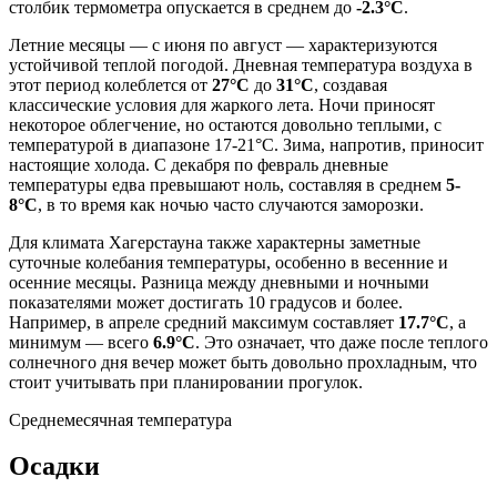
столбик термометра опускается в среднем до
-2.3°C
.
Летние месяцы — с июня по август — характеризуются
устойчивой теплой погодой. Дневная температура воздуха в
этот период колеблется от
27°C
до
31°C
, создавая
классические условия для жаркого лета. Ночи приносят
некоторое облегчение, но остаются довольно теплыми, с
температурой в диапазоне 17-21°C. Зима, напротив, приносит
настоящие холода. С декабря по февраль дневные
температуры едва превышают ноль, составляя в среднем
5-
8°C
, в то время как ночью часто случаются заморозки.
Для климата Хагерстауна также характерны заметные
суточные колебания температуры, особенно в весенние и
осенние месяцы. Разница между дневными и ночными
показателями может достигать 10 градусов и более.
Например, в апреле средний максимум составляет
17.7°C
, а
минимум — всего
6.9°C
. Это означает, что даже после теплого
солнечного дня вечер может быть довольно прохладным, что
стоит учитывать при планировании прогулок.
Среднемесячная температура
Осадки