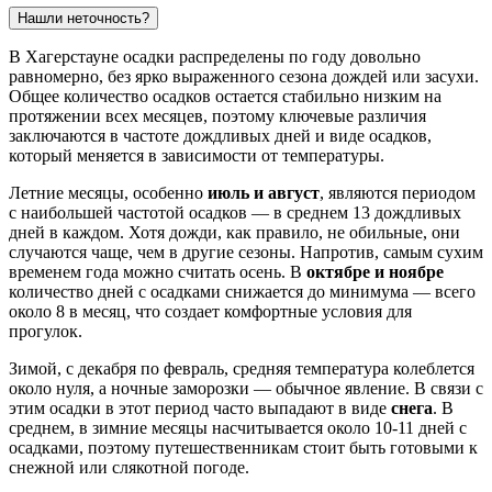
Нашли неточность?
В Хагерстауне осадки распределены по году довольно
равномерно, без ярко выраженного сезона дождей или засухи.
Общее количество осадков остается стабильно низким на
протяжении всех месяцев, поэтому ключевые различия
заключаются в частоте дождливых дней и виде осадков,
который меняется в зависимости от температуры.
Летние месяцы, особенно
июль и август
, являются периодом
с наибольшей частотой осадков — в среднем 13 дождливых
дней в каждом. Хотя дожди, как правило, не обильные, они
случаются чаще, чем в другие сезоны. Напротив, самым сухим
временем года можно считать осень. В
октябре и ноябре
количество дней с осадками снижается до минимума — всего
около 8 в месяц, что создает комфортные условия для
прогулок.
Зимой, с декабря по февраль, средняя температура колеблется
около нуля, а ночные заморозки — обычное явление. В связи с
этим осадки в этот период часто выпадают в виде
снега
. В
среднем, в зимние месяцы насчитывается около 10-11 дней с
осадками, поэтому путешественникам стоит быть готовыми к
снежной или слякотной погоде.