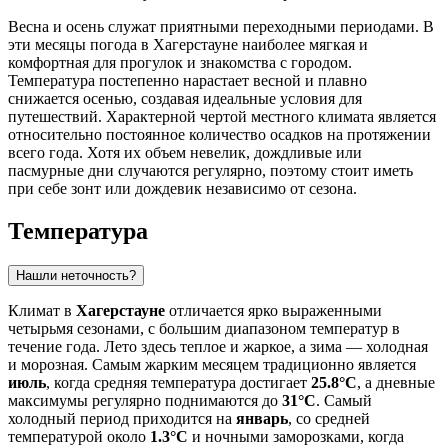
Весна и осень служат приятными переходными периодами. В
эти месяцы погода в Хагерстауне наиболее мягкая и
комфортная для прогулок и знакомства с городом.
Температура постепенно нарастает весной и плавно
снижается осенью, создавая идеальные условия для
путешествий. Характерной чертой местного климата является
относительно постоянное количество осадков на протяжении
всего года. Хотя их объем невелик, дождливые или
пасмурные дни случаются регулярно, поэтому стоит иметь
при себе зонт или дождевик независимо от сезона.
Температура
Нашли неточность?
Климат в
Хагерстауне
отличается ярко выраженными
четырьмя сезонами, с большим диапазоном температур в
течение года. Лето здесь теплое и жаркое, а зима — холодная
и морозная. Самым жарким месяцем традиционно является
июль
, когда средняя температура достигает
25.8°C
, а дневные
максимумы регулярно поднимаются до
31°C
. Самый
холодный период приходится на
январь
, со средней
температурой около
1.3°C
и ночными заморозками, когда