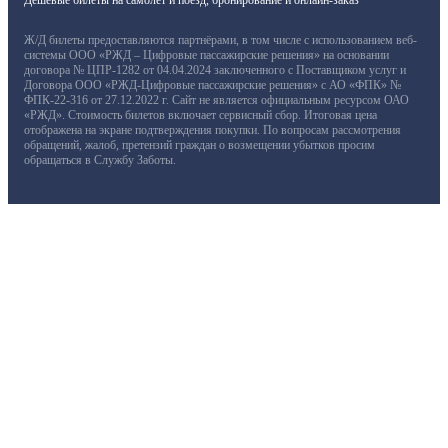
Ж/Д билеты предоставляются партнёрами, в том числе с использованием веб-
системы ООО «РЖД – Цифровые пассажирские решения» на основании
договора № ЦПР-1282 от 04.04.2024 заключенного с Поставщиком услуг и
Договора ООО «РЖД-Цифровые пассажирские решения» с АО «ФПК» №
ФПК-22-316 от 27.12.2022 г. Сайт не является официальным ресурсом ОАО
«РЖД». Стоимость билетов включает сервисный сбор. Итоговая цена
отображена на экране подтверждения покупки. По вопросам рассмотрения
обращений, жалоб, претензий граждан о возмещении убытков просим
обращаться в Службу Заботы.