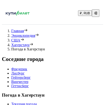
₽, RUB
Главная
Энциклопедия
США
Хагерстаун
Погода в Хагерстаун
Соседние города
Фредерик
Лисбург
Гейтерсберг
Винчестер
Геттисберг
Погода в Хагерстаун
Текущая погода