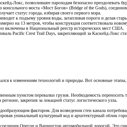
кейд-Локс, позволившее пароходам безопасно преодолевать бур
 консольного моста «Мост Богов» (Bridge of the Gods), соедин
чает статус города, избирая своего первого мэра.
водит к подъему уровня воды, затапливая пороги и делая ста
ерно на 13 метров, чтобы конструкция соответствовала новому
но включены в Национальный реестр исторических мест США.
валь Pacific Crest Trail Days, закрепляющий за Каскейд-Локс ст
вался к изменениям технологий и природы. Вот основные этапы
твенным пунктом перевалки грузов. Необходимость переносить т
регионе, закрепив за локацией статус логистического узла.
дообразующим фактором. Для возведения стен канала потребов
мировав уникальный культурный код и архитектурный облик горо
 соединив Орегон и Вашингтон автомобильной дорогой. Это сни