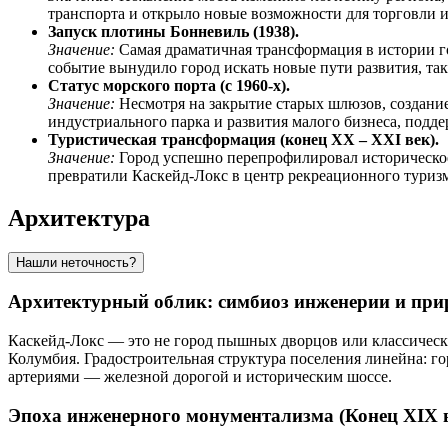
транспорта и открыло новые возможности для торговли и
Запуск плотины Бонневиль (1938).
Значение:
Самая драматичная трансформация в истории г
событие вынудило город искать новые пути развития, та
Статус морского порта (с 1960-х).
Значение:
Несмотря на закрытие старых шлюзов, создание
индустриального парка и развития малого бизнеса, подд
Туристическая трансформация (конец XX – XXI век).
Значение:
Город успешно перепрофилировал историческое н
превратили Каскейд-Локс в центр рекреационного туризм
Архитектура
Нашли неточность?
Архитектурный облик: симбиоз инженерии и пр
Каскейд-Локс — это не город пышных дворцов или классическ
Колумбия. Градостроительная структура поселения линейна: г
артериями — железной дорогой и историческим шоссе.
Эпоха инженерного монументализма (Конец XIX 