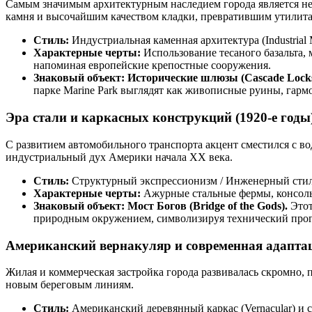
Самым значимым архитектурным наследием города является не 
камня и высочайшим качеством кладки, превратившим утилита
Стиль:
Индустриальная каменная архитектура (Industrial 
Характерные черты:
Использование тесаного базальта,
напоминая европейские крепостные сооружения.
Знаковый объект:
Исторические шлюзы (Cascade Locks
парке Marine Park выглядят как живописные руины, гар
Эра стали и каркасных конструкций (1920-е годы
С развитием автомобильного транспорта акцент сместился с во
индустриальный дух Америки начала XX века.
Стиль:
Структурный экспрессионизм / Инженерный стил
Характерные черты:
Ажурные стальные фермы, консольн
Знаковый объект:
Мост Богов (Bridge of the Gods).
Этот
природным окружением, символизируя технический прог
Американский вернакуляр и современная адапта
Жилая и коммерческая застройка города развивалась скромно, 
новым береговым линиям.
Стиль:
Американский деревянный каркас (Vernacular) и ст