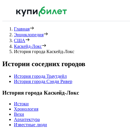
Главная
Энциклопедия
США
Каскейд-Локс
История города Каскейд-Локс
Истории соседних городов
История города Траутдейл
История города Сэнди Ривер
История города Каскейд-Локс
Истоки
Хронология
Вехи
Архитектура
Известные люди