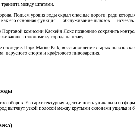
 транзита между штатами.
орода. Подъем уровня воды скрыл опасные пороги, ради которы
к как его основная функция — обслуживание шлюзов — исчезла.
 Портовой комиссии Каскейд-Локс позволило сохранить контрол
ерживающего экономику города на плаву.
аследие. Парк Marine Park, восстановление старых шлюзов как п
а, парусного спорта и крафтового пивоварения.
ироды
их соборов. Его архитектурная идентичность уникальна и сфо
ород вытянут узкой полосой между крутыми склонами ущелья и 
века)