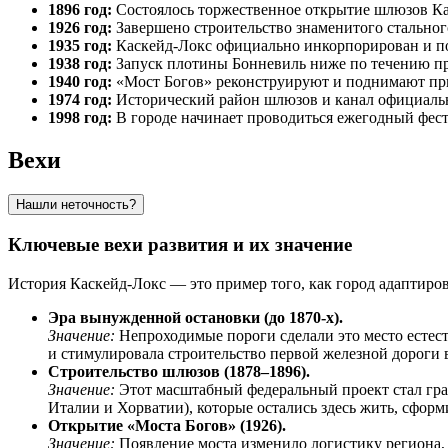
1896 год:
Состоялось торжественное открытие шлюзов Кас
1926 год:
Завершено строительство знаменитого стального
1935 год:
Каскейд-Локс официально инкорпорирован и полу
1938 год:
Запуск плотины Бонневиль ниже по течению при
1940 год:
«Мост Богов» реконструируют и поднимают прим
1974 год:
Исторический район шлюзов и канал официаль
1998 год:
В городе начинает проводиться ежегодный фести
Вехи
Нашли неточность?
Ключевые вехи развития и их значение
История Каскейд-Локс — это пример того, как город адаптиро
Эра вынужденной остановки (до 1870-х).
Значение:
Непроходимые пороги сделали это место естес
и стимулировала строительство первой железной дороги в 
Строительство шлюзов (1878–1896).
Значение:
Этот масштабный федеральный проект стал гра
Италии и Хорватии), которые остались здесь жить, сфор
Открытие «Моста Богов» (1926).
Значение:
Появление моста изменило логистику региона,