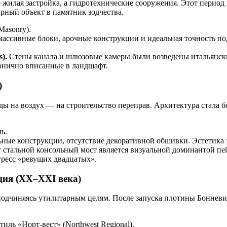
жилая застройка, а гидротехнические сооружения. Этот период
рный объект в памятник зодчества.
Masonry).
 массивные блоки, арочные конструкции и идеальная точность п
).
Стены канала и шлюзовые камеры были возведены итальянск
монично вписанные в ландшафт.
)
ды на воздух — на строительство переправ. Архитектура стала б
ь.
ые конструкции, отсутствие декоративной обшивки. Эстетика 
 стальной консольный мост является визуальной доминантой пей
ресс «ревущих двадцатых».
ция (XX–XXI века)
подчиняясь утилитарным целям. После запуска плотины Бонневил
иль «Норт-вест» (Northwest Regional).