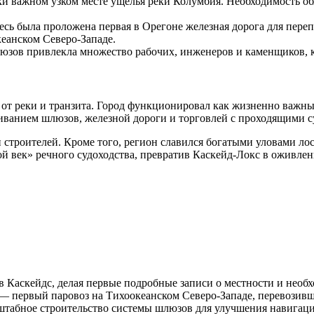
ки важном узком месте ущелья реки Колумбия. Необходимость о
ь была проложена первая в Орегоне железная дорога для перепр
еанском Северо-Западе.
юзов привлекла множество рабочих, инженеров и каменщиков, к
от реки и транзита. Город функционировал как жизненно важный
ванием шлюзов, железной дороги и торговлей с проходящими с
 строителей. Кроме того, регион славился богатыми уловами лос
ой век» речного судоходства, превратив Каскейд-Локс в оживл
 Каскейдс, делая первые подробные записи о местности и необх
 первый паровоз на Тихоокеанском Северо-Западе, перевозивши
абное строительство системы шлюзов для улучшения навигации