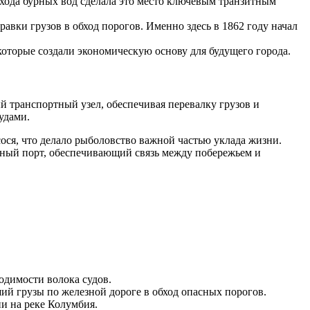
бхода бурных вод сделала это место ключевым транзитным
авки грузов в обход порогов. Именно здесь в 1862 году начал
оторые создали экономическую основу для будущего города.
 транспортный узел, обеспечивая перевалку грузов и
удами.
ося, что делало рыболовство важной частью уклада жизни.
енный порт, обеспечивающий связь между побережьем и
одимости волока судов.
й грузы по железной дороге в обход опасных порогов.
 на реке Колумбия.