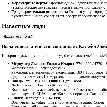
Характерные черты:
Простые одно- и двухэтажные дере
(туристические центры, павильоны в парке) популярен ст
Градостроительная особенность:
Главная улица города (
путешественников, сохраняя атмосферу классического а
Известные люди
Нашли неточность?
Выдающиеся личности, связанные с Каскейд-Лок
История города — это сплетение судеб исследователей, вождей
Мериуэзер Льюис и Уильям Кларк
(1774–1809 / 1770–1
Исследователи и первопроходцы
Руководители знаменитой экспедиции 1804–1806 годов. В
судов в этом месте. Их журналы стали первыми документ
Вождь Тумалт (Chief Tumulth)
(ум. 1856)
Лидер племени Ватлала (Каскейдс)
Вождь коренных жителей, населявших берега реки в райо
казнен армией США после «Битвы у порогов» (Battle of t
Филип Шеридан
(1831–1888)
Военачальник, лейтенант (позднее генерал армии Союза)
В начале своей карьеры, будучи молодым лейтенантом, с