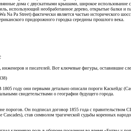
вянные дома с двускатными крышами, широкое использование с
иль, использующий необработанное дерево, открытые балки и па
Wa Na Pa Street) фактически является частью исторического шос
мериканского придорожного городка середины прошлого века.
с
, инженеров и писателей. Вот ключевые фигуры, оставившие след
838)
 1805 году они первыми детально описали пороги Каскейдс (Casc
альными свидетельствами о географии будущего города.
не порогов. Он подписал договор 1855 года с правительством 
he Cascades), став символом трагической судьбы коренных народо
ыграл ключевую роль в обороне поселения во время «Битвы у пор