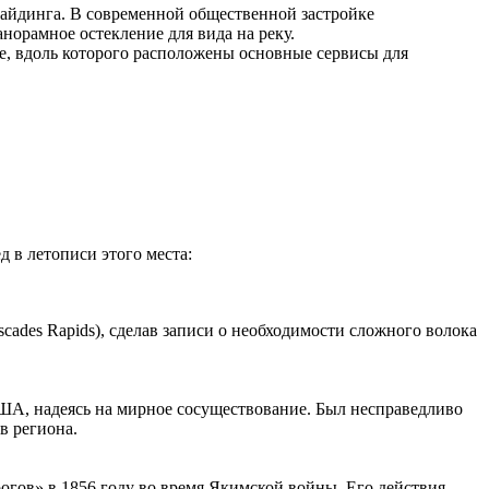
айдинга. В современной общественной застройке
норамное остекление для вида на реку.
се, вдоль которого расположены основные сервисы для
 в летописи этого места:
ades Rapids), сделав записи о необходимости сложного волока
США, надеясь на мирное сосуществование. Был несправедливо
в региона.
огов» в 1856 году во время Якимской войны. Его действия