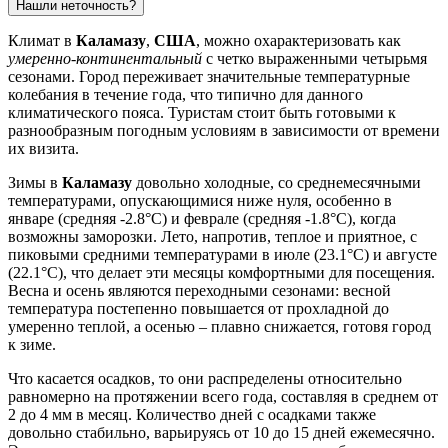
Нашли неточность?
Климат в
Каламазу
,
США
, можно охарактеризовать как
умеренно-континентальный
с четко выраженными четырьмя
сезонами. Город переживает значительные температурные
колебания в течение года, что типично для данного
климатического пояса. Туристам стоит быть готовыми к
разнообразным погодным условиям в зависимости от времени
их визита.
Зимы в
Каламазу
довольно холодные, со среднемесячными
температурами, опускающимися ниже нуля, особенно в
январе (средняя -2.8°C) и феврале (средняя -1.8°C), когда
возможны заморозки. Лето, напротив, теплое и приятное, с
пиковыми средними температурами в июле (23.1°C) и августе
(22.1°C), что делает эти месяцы комфортными для посещения.
Весна и осень являются переходными сезонами: весной
температура постепенно повышается от прохладной до
умеренно теплой, а осенью – плавно снижается, готовя город
к зиме.
Что касается осадков, то они распределены относительно
равномерно на протяжении всего года, составляя в среднем от
2 до 4 мм в месяц. Количество дней с осадками также
довольно стабильно, варьируясь от 10 до 15 дней ежемесячно.