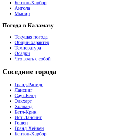
Бентон-Харбор
Ангола
Мьюир
Погода в Каламазу
Текущая погода
Общий характер
Температура
Осадки
Что взять с собой
Соседние города
Гранд-Рапидс
Лансинг
Саут-Бенд
Элкхарт
Холланд
Батл-Крик
Ист-Лансинг
Гошен
Гранд-Хейвен
Бентон-Харбор