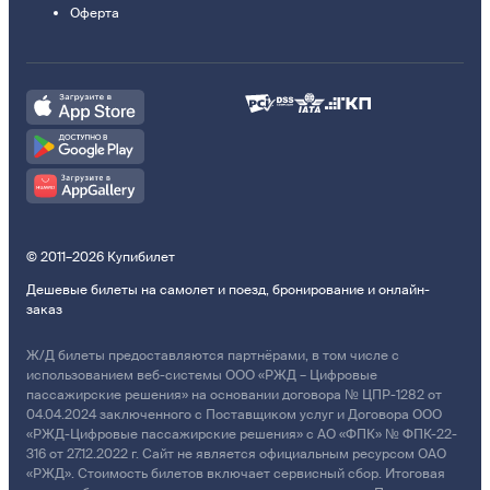
Оферта
© 2011–2026 Купибилет
Дешевые билеты на самолет и поезд, бронирование и онлайн-
заказ
Ж/Д билеты предоставляются партнёрами, в том числе с
использованием веб-системы ООО «РЖД – Цифровые
пассажирские решения» на основании договора № ЦПР-1282 от
04.04.2024 заключенного с Поставщиком услуг и Договора ООО
«РЖД-Цифровые пассажирские решения» с АО «ФПК» № ФПК-22-
316 от 27.12.2022 г. Сайт не является официальным ресурсом ОАО
«РЖД». Стоимость билетов включает сервисный сбор. Итоговая