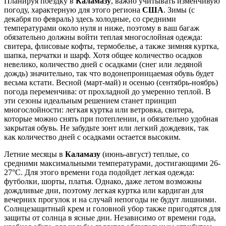
Планируя поездку в
Каламазу
, важно учитывать изменчивую
погоду, характерную для этого региона
США
. Зимы (с
декабря по февраль) здесь холодные, со средними
температурами около нуля и ниже, поэтому в ваш багаж
обязательно должны войти теплая многослойная одежда:
свитера, флисовые кофты, термобелье, а также зимняя куртка,
шапка, перчатки и шарф. Хотя общее количество осадков
невелико, количество дней с осадками (снег или ледяной
дождь) значительно, так что водонепроницаемая обувь будет
весьма кстати. Весной (март-май) и осенью (сентябрь-ноябрь)
погода переменчива: от прохладной до умеренно теплой. В
эти сезоны идеальным решением станет принцип
многослойности: легкая куртка или ветровка, свитера,
которые можно снять при потеплении, и обязательно удобная
закрытая обувь. Не забудьте зонт или легкий дождевик, так
как количество дней с осадками остается высоким.
Летние месяцы в
Каламазу
(июнь-август) теплые, со
средними максимальными температурами, достигающими 26-
27°C. Для этого времени года подойдет легкая одежда:
футболки, шорты, платья. Однако, даже летом возможны
дождливые дни, поэтому легкая куртка или кардиган для
вечерних прогулок и на случай непогоды не будут лишними.
Солнцезащитный крем и головной убор также пригодятся для
защиты от солнца в ясные дни. Независимо от времени года,