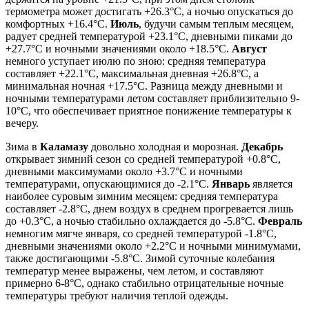
термометра может достигать +26.3°C, а ночью опускаться до
комфортных +16.4°C.
Июль
, будучи самым теплым месяцем,
радует средней температурой +23.1°C, дневными пиками до
+27.7°C и ночными значениями около +18.5°C.
Август
немного уступает июлю по зною: средняя температура
составляет +22.1°C, максимальная дневная +26.8°C, а
минимальная ночная +17.5°C. Разница между дневными и
ночными температурами летом составляет приблизительно 9-
10°C, что обеспечивает приятное понижение температуры к
вечеру.
Зима в
Каламазу
довольно холодная и морозная.
Декабрь
открывает зимний сезон со средней температурой +0.8°C,
дневными максимумами около +3.7°C и ночными
температурами, опускающимися до -2.1°C.
Январь
является
наиболее суровым зимним месяцем: средняя температура
составляет -2.8°C, днем воздух в среднем прогревается лишь
до +0.3°C, а ночью стабильно охлаждается до -5.8°C.
Февраль
немногим мягче января, со средней температурой -1.8°C,
дневными значениями около +2.2°C и ночными минимумами,
также достигающими -5.8°C. Зимой суточные колебания
температур менее выражены, чем летом, и составляют
примерно 6-8°C, однако стабильно отрицательные ночные
температуры требуют наличия теплой одежды.