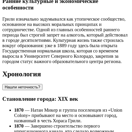
Ранние культурные и экономические
особенности
Грили изначально задумывался как утопическое сообщество,
основанное на высоких моральных принципах и
сотрудничестве. Одной из главных особенностей раннего
периода был строгий запрет на алкоголь, который действовал
в городе десятилетиями. Культурная жизнь также строилась
вокруг образования: уже в 1889 году здесь была открыта
Государственная нормальная школа, которая со временем
выросла в Университет Северного Колорадо, закрепив за
городом статус важного образовательного центра региона.
Хронология
Нашли неточность?
Становление города: XIX век
1870
— Натан Микер и группа поселенцев из «Union
Colony» прибывают на место и основывают город,
названный в честь Хораса Грили.
1870
— Завершено строительство первого
ирригационного канала, что сделало возможным