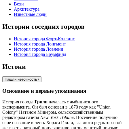
Вехи
Архитектура
Известные люди
Истории соседних городов
История города Форт-Коллинс
История города Лонгмонт
История города Ловленд
История города Брумфилд
Истоки
Нашли неточность?
Основание и первые упоминания
История города
Грили
началась с амбициозного
эксперимента. Он был основан в 1870 году как "Union
Colony" Натаном Микером, сельскохозяйственным
редактором газеты
New-York Tribune
. Поселение получило
свое название в честь Хораса Грили, главного редактора той
же газеты, который популяризировал знаменитый призыв: