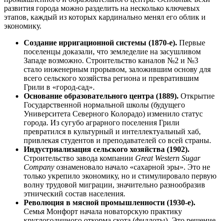
развития города можно разделить на несколько ключевых
этапов, каждый из которых кардинально менял его облик и
экономику.
Создание ирригационной системы (1870-е).
Первые
поселенцы доказали, что земледелие на засушливом
Западе возможно. Строительство каналов №2 и №3
стало инженерным прорывом, заложившим основу для
всего сельского хозяйства региона и превратившим
Грили в «город-сад».
Основание образовательного центра (1889).
Открытие
Государственной нормальной школы (будущего
Университета Северного Колорадо) изменило статус
города. Из сугубо аграрного поселения Грили
превратился в культурный и интеллектуальный хаб,
привлекая студентов и преподавателей со всей страны.
Индустриализация сельского хозяйства (1902).
Строительство завода компании
Great Western Sugar
Company
ознаменовало начало «сахарной эры». Это не
только укрепило экономику, но и стимулировало первую
волну трудовой миграции, значительно разнообразив
этнический состав населения.
Революция в мясной промышленности (1930-е).
Семья Монфорт начала новаторскую практику
круглогодичного откорма скота (фидлоты). Это решение