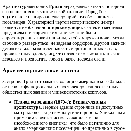
Архитектурный облик
Грили
неразрывно связан с историей
его основания как утопической колонии. Город был
тщательно спланирован еще до прибытия большинства
поселенцев. Характерной чертой исторического центра
являются необычайно
широкие улицы
. Согласно местным
преданиям и историческим записям, они были
спроектированы такой ширины, чтобы упряжка волов могла
свободно развернуться, не задевая бордюров. Другой важной
деталью стала разветвленная сеть ирригационных канав,
проложенных вдоль улиц, что позволило высадить тысячи
деревьев и превратить город в оазис посреди степи.
Архитектурные эпохи и стили
Застройка Грили отражает эволюцию американского Запада:
от первых функциональных построек до величественных
общественных зданий и университетских корпусов.
Период основания (1870-е): Вернакулярная
архитектура.
Первые здания строились из доступных
материалов с акцентом на утилитарность. Уникальным
примером является использование самана
(необожженного кирпича), что было нетипично для
англо-американских поселенцев, но практично в сухом