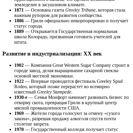
земледелие в засушливом климате.
1871
— Основана газета
Greeley Tribune
, которая стала
важным рупором для развития сообщества.
1886
— Грили официально инкорпорирован и получает
статус города.
1889
— Открывается Государственная нормальная
школа Колорадо, призванная готовить учителей для
штата.
Развитие и индустриализация: XX век
1902
— Компания Great Western Sugar Company строит в
городе завод, делая выращивание сахарной свеклы
основой местной экономики.
1922
— Впервые проводится фестиваль Greeley Spud
Rodeo, который позже перерастет во всемирно
известный
Greeley Stampede
.
1930-е
— Семья Монфорт начинает развивать бизнес по
откорму скота, превращая Грили в крупный центр
мясной промышленности США.
1969
— Жители города голосуют за отмену «сухого
закона», разрешая продажу алкоголя спустя почти
столетие запрета.
1970
— Государственный колледж получает статус