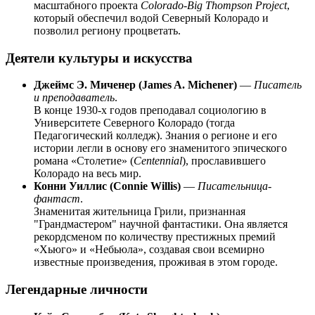
масштабного проекта
Colorado-Big Thompson Project
,
который обеспечил водой Северный Колорадо и
позволил региону процветать.
Деятели культуры и искусства
Джеймс Э. Миченер (James A. Michener)
—
Писатель
и преподаватель
.
В конце 1930-х годов преподавал социологию в
Университете Северного Колорадо (тогда
Педагогический колледж). Знания о регионе и его
истории легли в основу его знаменитого эпического
романа «Столетие» (
Centennial
), прославившего
Колорадо на весь мир.
Конни Уиллис (Connie Willis)
—
Писательница-
фантаст
.
Знаменитая жительница Грили, признанная
"Грандмастером" научной фантастики. Она является
рекордсменом по количеству престижных премий
«Хьюго» и «Небьюла», создавая свои всемирно
известные произведения, проживая в этом городе.
Легендарные личности