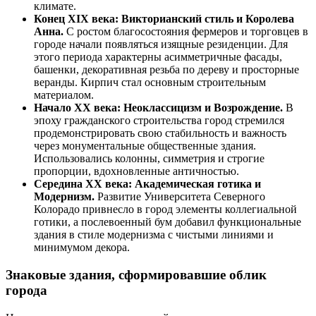
климате.
Конец XIX века: Викторианский стиль и Королева
Анна.
С ростом благосостояния фермеров и торговцев в
городе начали появляться изящные резиденции. Для
этого периода характерны асимметричные фасады,
башенки, декоративная резьба по дереву и просторные
веранды. Кирпич стал основным строительным
материалом.
Начало XX века: Неоклассицизм и Возрождение.
В
эпоху гражданского строительства город стремился
продемонстрировать свою стабильность и важность
через монументальные общественные здания.
Использовались колонны, симметрия и строгие
пропорции, вдохновленные античностью.
Середина XX века: Академическая готика и
Модернизм.
Развитие Университета Северного
Колорадо привнесло в город элементы коллегиальной
готики, а послевоенный бум добавил функциональные
здания в стиле модернизма с чистыми линиями и
минимумом декора.
Знаковые здания, сформировавшие облик
города