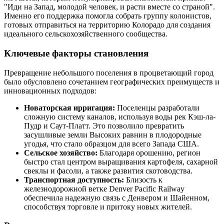
"Иди на Запад, молодой человек, и расти вместе со страной".
Именно его поддержка помогла собрать группу колонистов,
готовых отправиться на территорию Колорадо для создания
идеального сельскохозяйственного сообщества.
Ключевые факторы становления
Превращение небольшого поселения в процветающий город
было обусловлено сочетанием географических преимуществ и
инновационных подходов:
Новаторская ирригация:
Поселенцы разработали
сложную систему каналов, используя воды рек Кэш-ла-
Пудр и Саут-Платт. Это позволило превратить
засушливые земли Высоких равнин в плодородные
угодья, что стало образцом для всего Запада США.
Сельское хозяйство:
Благодаря орошению, регион
быстро стал центром выращивания картофеля, сахарной
свеклы и фасоли, а также развития скотоводства.
Транспортная доступность:
Близость к
железнодорожной ветке Denver Pacific Railway
обеспечила надежную связь с Денвером и Шайенном,
способствуя торговле и притоку новых жителей.