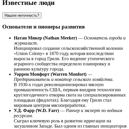
Известные люди
Нашли неточность?
Основатели и пионеры развития
Натан Микер (Nathan Meeker)
—
Основатель города и
журналист
.
Инициировал создание сельскохозяйственной колонии
«Union Colony» в 1870 году, которая впоследствии
выросла в город Грили. Его видение утопического
аграрного сообщества определило планировку и
раннюю культуру города.
Уоррен Монфорт (Warren Monfort)
—
Предприниматель и новатор сельского хозяйства
.
В 1930-х годах революционизировал мясную
промышленность США, первым внедрив технологию
круглогодичного откорма скота на специализированных
площадках (фидлотах). Благодаря ему Грили стал
мировым центром мясопереработки.
У.Д. Фарр (W.D. Farr)
—
Ранчер и эксперт по водным
ресурсам
.
Сыграл ключевую роль в развитии ирригации на
засушливом Западе. Был одним из главных инициаторов