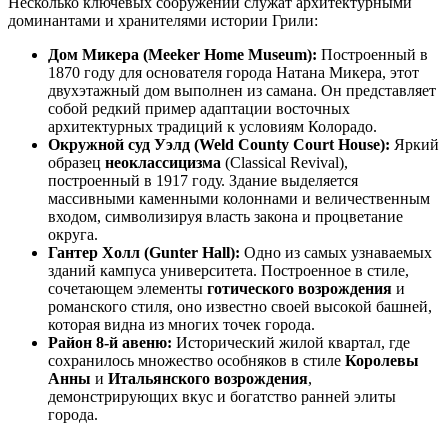
Несколько ключевых сооружений служат архитектурными
доминантами и хранителями истории Грили:
Дом Микера (Meeker Home Museum):
Построенный в
1870 году для основателя города Натана Микера, этот
двухэтажный дом выполнен из самана. Он представляет
собой редкий пример адаптации восточных
архитектурных традиций к условиям Колорадо.
Окружной суд Уэлд (Weld County Court House):
Яркий
образец
неоклассицизма
(Classical Revival),
построенный в 1917 году. Здание выделяется
массивными каменными колоннами и величественным
входом, символизируя власть закона и процветание
округа.
Гантер Холл (Gunter Hall):
Одно из самых узнаваемых
зданий кампуса университета. Построенное в стиле,
сочетающем элементы
готического возрождения
и
романского стиля, оно известно своей высокой башней,
которая видна из многих точек города.
Район 8-й авеню:
Исторический жилой квартал, где
сохранилось множество особняков в стиле
Королевы
Анны
и
Итальянского возрождения
,
демонстрирующих вкус и богатство ранней элиты
города.