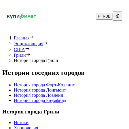
₽, RUB
Главная
Энциклопедия
США
Грили
История города Грили
Истории соседних городов
История города Форт-Коллинс
История города Лонгмонт
История города Ловленд
История города Брумфилд
История города Грили
Истоки
Хронология