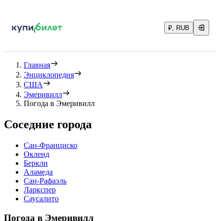
₽, RUB
Главная
Энциклопедия
США
Эмеривилл
Погода в Эмеривилл
Соседние города
Сан-Франциско
Окленд
Беркли
Аламеда
Сан-Рафаэль
Ларкспер
Саусалито
Погода в Эмеривилл