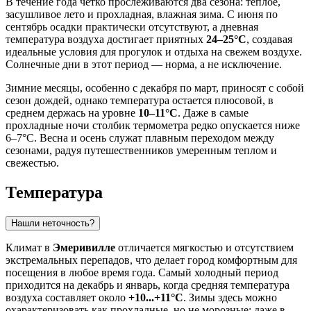
В течение года четко прослеживаются два сезона: теплое,
засушливое лето и прохладная, влажная зима. С июня по
сентябрь осадки практически отсутствуют, а дневная
температура воздуха достигает приятных
24–25°C
, создавая
идеальные условия для прогулок и отдыха на свежем воздухе.
Солнечные дни в этот период — норма, а не исключение.
Зимние месяцы, особенно с декабря по март, приносят с собой
сезон дождей, однако температура остается плюсовой, в
среднем держась на уровне
10–11°C
. Даже в самые
прохладные ночи столбик термометра редко опускается ниже
6–7°C. Весна и осень служат плавным переходом между
сезонами, радуя путешественников умеренным теплом и
свежестью.
Температура
Нашли неточность?
Климат в
Эмеривилле
отличается мягкостью и отсутствием
экстремальных перепадов, что делает город комфортным для
посещения в любое время года. Самый холодный период
приходится на декабрь и январь, когда средняя температура
воздуха составляет около
+10...+11°C
. Зимы здесь можно
охарактеризовать как прохладные, но не морозные: даже в