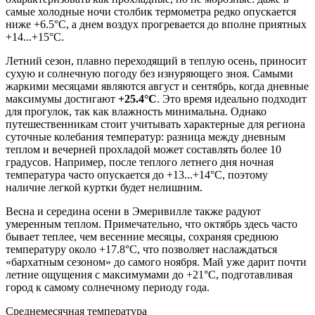
самые холодные ночи столбик термометра редко опускается
ниже +6.5°C, а днем воздух прогревается до вполне приятных
+14...+15°C.
Летний сезон, плавно переходящий в теплую осень, приносит
сухую и солнечную погоду без изнуряющего зноя. Самыми
жаркими месяцами являются август и сентябрь, когда дневные
максимумы достигают
+25.4°C
. Это время идеально подходит
для прогулок, так как влажность минимальна. Однако
путешественникам стоит учитывать характерные для региона
суточные колебания температур: разница между дневным
теплом и вечерней прохладой может составлять более 10
градусов. Например, после теплого летнего дня ночная
температура часто опускается до +13...+14°C, поэтому
наличие легкой куртки будет нелишним.
Весна и середина осени в Эмеривилле также радуют
умеренным теплом. Примечательно, что октябрь здесь часто
бывает теплее, чем весенние месяцы, сохраняя среднюю
температуру около +17.8°C, что позволяет наслаждаться
«бархатным сезоном» до самого ноября. Май уже дарит почти
летние ощущения с максимумами до +21°C, подготавливая
город к самому солнечному периоду года.
Среднемесячная температура