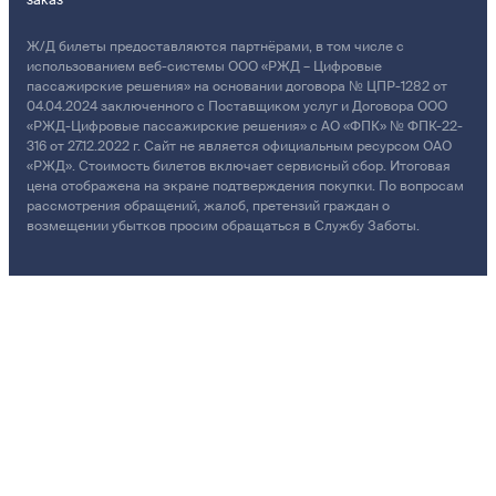
Ж/Д билеты предоставляются партнёрами, в том числе с
использованием веб-системы ООО «РЖД – Цифровые
пассажирские решения» на основании договора № ЦПР-1282 от
04.04.2024 заключенного с Поставщиком услуг и Договора ООО
«РЖД-Цифровые пассажирские решения» с АО «ФПК» № ФПК-22-
316 от 27.12.2022 г. Сайт не является официальным ресурсом ОАО
«РЖД». Стоимость билетов включает сервисный сбор. Итоговая
цена отображена на экране подтверждения покупки. По вопросам
рассмотрения обращений, жалоб, претензий граждан о
возмещении убытков просим обращаться в Службу Заботы.