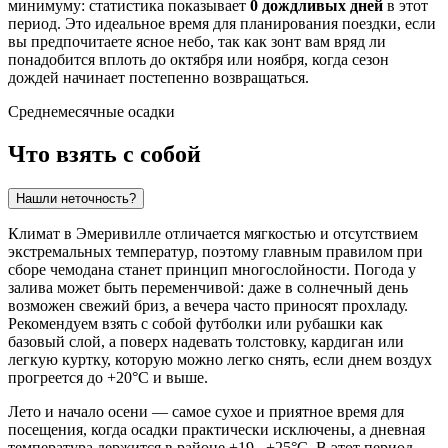
минимуму: статистика показывает
0 дождливых дней
в этот
период. Это идеальное время для планирования поездки, если
вы предпочитаете ясное небо, так как зонт вам вряд ли
понадобится вплоть до октября или ноября, когда сезон
дождей начинает постепенно возвращаться.
Среднемесячные осадки
Что взять с собой
Нашли неточность?
Климат в Эмеривилле отличается мягкостью и отсутствием
экстремальных температур, поэтому главным правилом при
сборе чемодана станет принцип многослойности. Погода у
залива может быть переменчивой: даже в солнечный день
возможен свежий бриз, а вечера часто приносят прохладу.
Рекомендуем взять с собой футболки или рубашки как
базовый слой, а поверх надевать толстовку, кардиган или
легкую куртку, которую можно легко снять, если днем воздух
прогреется до +20°C и выше.
Лето и начало осени — самое сухое и приятное время для
посещения, когда осадки практически исключены, а дневная
температура держится в районе +19...+25°C. В этот период