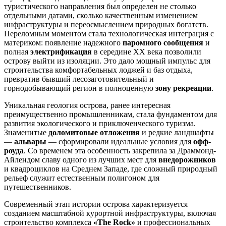
туристического направления был определен не столько
отдельными датами, сколько качественным изменением
инфраструктуры и переосмыслением природных богатств.
Переломным моментом стала технологическая интеграция с
материком: появление надежного
паромного сообщения
и
полная
электрификация
в середине XX века позволили
острову выйти из изоляции. Это дало мощный импульс для
строительства комфортабельных лоджей и баз отдыха,
превратив бывший лесозаготовительный и
горнодобывающий регион в полноценную
зону рекреации
.
Уникальная геология острова, ранее интересная
преимущественно промышленникам, стала фундаментом для
развития экологического и приключенческого туризма.
Знаменитые
доломитовые отложения
и редкие ландшафты
—
альвары
— сформировали идеальные условия для
офф-
роуда
. Со временем эта особенность закрепила за Драммонд-
Айлендом славу одного из лучших мест для
внедорожников
и квадроциклов на Среднем Западе, где сложный природный
рельеф служит естественным полигоном для
путешественников.
Современный этап истории острова характеризуется
созданием масштабной курортной инфраструктуры, включая
строительство комплекса
«The Rock»
и профессиональных