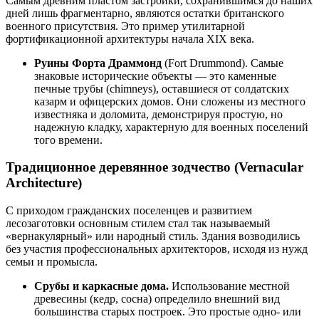
Самым древним пластом застройки, сохранившимся до наших
дней лишь фрагментарно, являются остатки британского
военного присутствия. Это пример утилитарной
фортификационной архитектуры начала XIX века.
Руины Форта Драммонд
(Fort Drummond). Самые
знаковые исторические объекты — это каменные
печные трубы (chimneys), оставшиеся от солдатских
казарм и офицерских домов. Они сложены из местного
известняка и доломита, демонстрируя простую, но
надежную кладку, характерную для военных поселений
того времени.
Традиционное деревянное зодчество (Vernacular
Architecture)
С приходом гражданских поселенцев и развитием
лесозаготовки основным стилем стал так называемый
«вернакулярный» или народный стиль. Здания возводились
без участия профессиональных архитекторов, исходя из нужд
семьи и промысла.
Срубы и каркасные дома.
Использование местной
древесины (кедр, сосна) определило внешний вид
большинства старых построек. Это простые одно- или