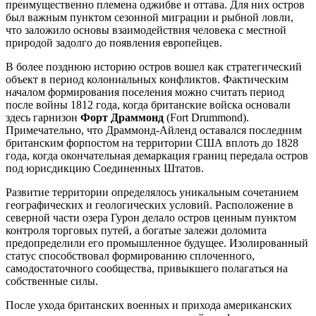
преимущественно племена оджибве и оттава. Для них остров
был важным пунктом сезонной миграции и рыбной ловли,
что заложило основы взаимодействия человека с местной
природой задолго до появления европейцев.
В более позднюю историю остров вошел как стратегический
объект в период колониальных конфликтов. Фактическим
началом формирования поселения можно считать период
после войны 1812 года, когда британские войска основали
здесь гарнизон
Форт Драммонд
(Fort Drummond).
Примечательно, что Драммонд-Айленд оставался последним
британским форпостом на территории США вплоть до 1828
года, когда окончательная демаркация границ передала остров
под юрисдикцию Соединенных Штатов.
Развитие территории определялось уникальным сочетанием
географических и геологических условий. Расположение в
северной части озера Гурон делало остров ценным пунктом
контроля торговых путей, а богатые залежи доломита
предопределили его промышленное будущее. Изолированный
статус способствовал формированию сплоченного,
самодостаточного сообщества, привыкшего полагаться на
собственные силы.
После ухода британских военных и прихода американских