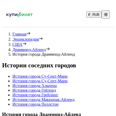
₽, RUB
Главная
Энциклопедия
США
Драммонд-Айленд
История города Драммонд-Айленд
Истории соседних городов
История города Су-Сент-Мари
История города Су-Сент-Мари
История города Альпена
История города Гейлорд
История города Грейлинг
История города Маккинак-Айленд
История города Пеллстон
История города Драммонд-Айленд