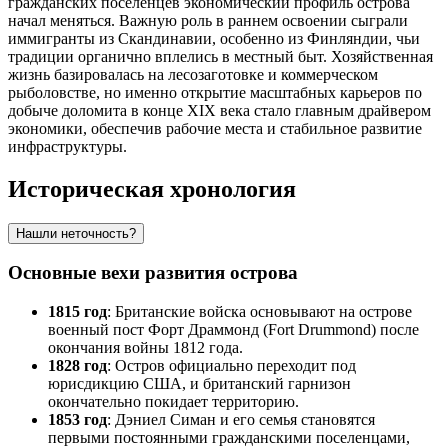
гражданских поселенцев экономический профиль острова
начал меняться. Важную роль в раннем освоении сыграли
иммигранты из Скандинавии, особенно из Финляндии, чьи
традиции органично вплелись в местный быт. Хозяйственная
жизнь базировалась на лесозаготовке и коммерческом
рыболовстве, но именно открытие масштабных карьеров по
добыче доломита в конце XIX века стало главным драйвером
экономики, обеспечив рабочие места и стабильное развитие
инфраструктуры.
Историческая хронология
Нашли неточность?
Основные вехи развития острова
1815 год
: Британские войска основывают на острове
военный пост Форт Драммонд (Fort Drummond) после
окончания войны 1812 года.
1828 год
: Остров официально переходит под
юрисдикцию США, и британский гарнизон
окончательно покидает территорию.
1853 год
: Дэниел Симан и его семья становятся
первыми постоянными гражданскими поселенцами,