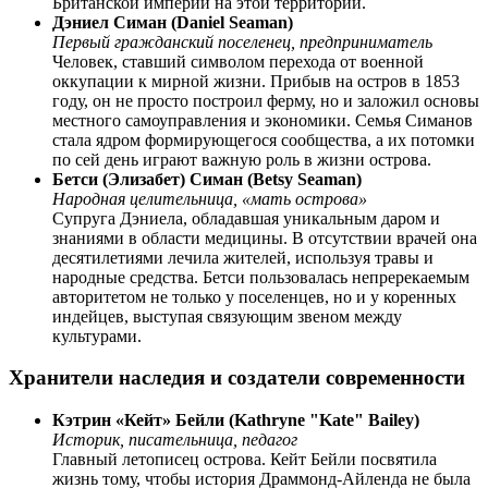
Британской империи на этой территории.
Дэниел Симан (Daniel Seaman)
Первый гражданский поселенец, предприниматель
Человек, ставший символом перехода от военной
оккупации к мирной жизни. Прибыв на остров в 1853
году, он не просто построил ферму, но и заложил основы
местного самоуправления и экономики. Семья Симанов
стала ядром формирующегося сообщества, а их потомки
по сей день играют важную роль в жизни острова.
Бетси (Элизабет) Симан (Betsy Seaman)
Народная целительница, «мать острова»
Супруга Дэниела, обладавшая уникальным даром и
знаниями в области медицины. В отсутствии врачей она
десятилетиями лечила жителей, используя травы и
народные средства. Бетси пользовалась непререкаемым
авторитетом не только у поселенцев, но и у коренных
индейцев, выступая связующим звеном между
культурами.
Хранители наследия и создатели современности
Кэтрин «Кейт» Бейли (Kathryne "Kate" Bailey)
Историк, писательница, педагог
Главный летописец острова. Кейт Бейли посвятила
жизнь тому, чтобы история Драммонд-Айленда не была