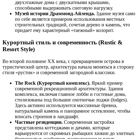
двухэтажные дома с двускатными крышами,
способными выдерживать снеговую нагрузку.
Музей истории Драммонд-Айленда.
Здание музея само
по себе является примером использования местных
строительных традиций, сочетая дерево и камень, что
придает ему характерный «таежный» колорит.
Курортный стиль и современность (Rustic &
Resort Style)
Во второй половине XX века, с превращением острова в
туристический центр, архитектура начала меняться в сторону
стиля «рустик» и современной загородной классики.
The Rock (Курортный комплекс).
Яркий пример
современной рекреационной архитектуры. Здания
комплекса, включая главное лобби и гостевые дома,
стилизованы под большие охотничьи лоджи (lodges).
Здесь активно используются массивные бревна,
натуральный камень и панорамное остекление, чтобы
вписать строения в ландшафт.
Частные резиденции.
Современная застройка
представлена коттеджами и дачами, которые
варьируются от скромных рыбацких хижин до элитных
бревенчатых особняков, расположенных вдоль