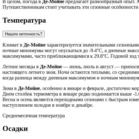
В целом, погода в
Де-Мойне
предлагает разнообразный опыт. Х
Путешественникам стоит учитывать эти сезонные особенности
Температура
Нашли неточность?
Климат в
Де-Мойне
характеризуется значительными сезонными 
ночные минимумы могут опускаться до -9.4°C, а дневные макс
максимумами, часто приближающимися к 29.8°C. Годовой ход 
Летние месяцы в
Де-Мойне
— июнь, июль и август — приносят 
настоящего летнего зноя. Ночи остаются теплыми, со средним
когда разница между дневным максимумом и ночным минимумом
Зима в
Де-Мойне
, особенно в январе и феврале, достаточно м
Днем столбик термометра в январе редко поднимается выше -1.
Весна и осень являются переходными сезонами с быстрым изме
наступлением холодов в ноябре и декабре.
Среднемесячная температура
Осадки