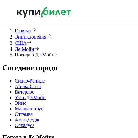
Главная
Энциклопедия
США
Де-Мойн
Погода в Де-Мойне
Соседние города
Сидар-Рапидс
Айова-Сити
Ватерлоо
Уэст-Де-Мойн
Эймс
Маршаллтаун
Оттамва
Форт-Додж
Оскалуса
Погода в Де-Мойне