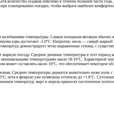
отя количество осадков невелико в течение большей части года,
 при планировании поездки, чтобы выбрать наиболее комфортно
колебаниями температуры. Самым холодным месяцем обычно явля
имумы едва достигают -1.0°C. Напротив, июль — самый жаркий 
температур демонстрирует четко выраженные сезоны, с существ
жаркую погоду. Средние дневные температуры в этот период кол
и минимальными температурами около 18-19°C. Характерной чер
 может составлять около 10°C, что обеспечивает некоторое об
орозная. Средние температуры держатся значительно ниже нуля,
0°C, хотя в феврале уже возможны оттепели до +1.8°C. Суточны
нением температур: март и апрель приносят постепенное потепл