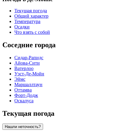
Текущая погода
Общий характер
Температура
Осадки
Что взять с собой
Соседние города
Сидар-Рапидс
Айова-Сити
Ватерлоо
Уэст-Де-Мойн
Эймс
Маршаллтаун
Оттамва
Форт-Додж
Оскалуса
Текущая погода
Нашли неточность?