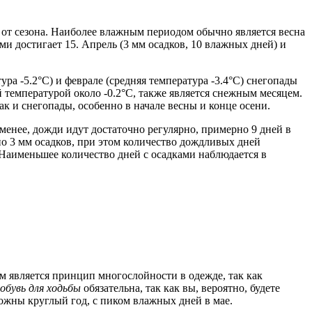
и от сезона. Наиболее влажным периодом обычно является весна
ми достигает 15. Апрель (3 мм осадков, 10 влажных дней) и
ра -5.2°C) и феврале (средняя температура -3.4°C) снегопады
й температурой около -0.2°C, также является снежным месяцем.
ак и снегопады, особенно в начале весны и конце осени.
 менее, дожди идут достаточно регулярно, примерно 9 дней в
по 3 мм осадков, при этом количество дождливых дней
. Наименьшее количество дней с осадками наблюдается в
 является принцип многослойности в одежде, так как
обувь для ходьбы
обязательна, так как вы, вероятно, будете
можны круглый год, с пиком влажных дней в мае.