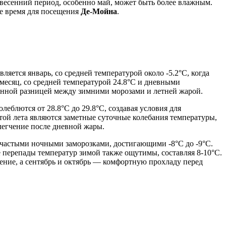
 весенний период, особенно май, может быть более влажным.
е время для посещения
Де-Мойна
.
ется январь, со средней температурой около -5.2°C, когда
месяц, со средней температурой 24.8°C и дневными
енной разницей между зимними морозами и летней жарой.
еблются от 28.8°C до 29.8°C, создавая условия для
той лета являются заметные суточные колебания температуры,
легчение после дневной жары.
 с частыми ночными заморозками, достигающими -8°C до -9°C.
е перепады температур зимой также ощутимы, составляя 8-10°C.
ение, а сентябрь и октябрь — комфортную прохладу перед