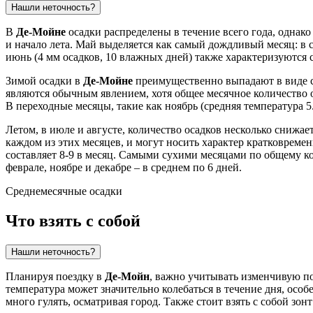
Нашли неточность?
В
Де-Мойне
осадки распределены в течение всего года, однак
и начало лета. Май выделяется как самый дождливый месяц: в с
июнь (4 мм осадков, 10 влажных дней) также характеризуются
Зимой осадки в
Де-Мойне
преимущественно выпадают в виде сне
являются обычным явлением, хотя общее месячное количество ос
В переходные месяцы, такие как ноябрь (средняя температура 5.
Летом, в июле и августе, количество осадков несколько снижае
каждом из этих месяцев, и могут носить характер кратковреме
составляет 8-9 в месяц. Самыми сухими месяцами по общему ко
феврале, ноябре и декабре – в среднем по 6 дней.
Среднемесячные осадки
Что взять с собой
Нашли неточность?
Планируя поездку в
Де-Мойн
, важно учитывать изменчивую по
температура может значительно колебаться в течение дня, осо
много гулять, осматривая город. Также стоит взять с собой з