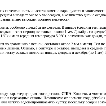
о их интенсивность и частота заметно варьируются в зависимост
реднем выпадает около 5 мм осадков, а количество дней с осадка
 сравнительно высоким уровнем влажности.
га, особенно с декабря по февраль. В январе (средняя температу
адков в этот период невелико – около 1 мм. Декабрь, со средне
1°C) и март (средняя температура 5.0°C), возможны как дожди, т
тся по сравнению с весной, составляя около 2 мм в месяц. Тем не
нных ливней. Осенью, в сентябре и октябре, выпадает в среднем 
личеству осадков являются январь, февраль и декабрь (по 1 мм)
году, характерную для этого региона
США
. Ключевым моментом
бенно в переходные сезоны. Независимо от времени года,
удобная 
онт или легкую водонепроницаемую куртку, поскольку осадки воз