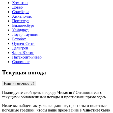
Хэмптон
Довер
Солсбери
Аннаполис
Портсмут
Вильямсбург
Уайлдвуд
Лоуэр-Тауншип
Рехобот
Оушен-Сити
Дальгрен
Форт-Юстис
Патаксент-Ривер
Соломонс
Текущая погода
Нашли неточность?
Планируете свой день в городе
Чикотиг
? Ознакомьтесь с
текущими обновлениями погоды и прогнозами прямо здесь.
Ниже вы найдете актуальные данные, прогнозы и полезные
погодные графики, чтобы ваше пребывание в
Чикотиге
было