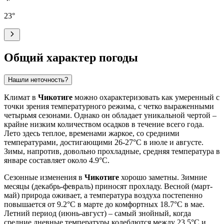
23
°
Общий характер погоды
Нашли неточность?
Климат в
Чикотиге
можно охарактеризовать как умеренный с
точки зрения температурного режима, с четко выраженными
четырьмя сезонами. Однако он обладает уникальной чертой –
крайне низким количеством осадков в течение всего года.
Лето здесь теплое, временами жаркое, со средними
температурами, достигающими 26-27°C в июле и августе.
Зимы, напротив, довольно прохладные, средняя температура в
январе составляет около 4.9°C.
Сезонные изменения в
Чикотиге
хорошо заметны. Зимние
месяцы (декабрь-февраль) приносят прохладу. Весной (март-
май) природа оживает, а температура воздуха постепенно
повышается от 9.2°C в марте до комфортных 18.7°C в мае.
Летний период (июнь-август) – самый знойный, когда
средние дневные температуры колеблются между 23.5°C и