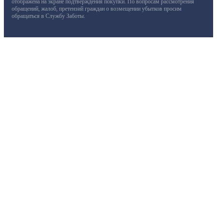
отображена на экране подтверждения покупки. По вопросам рассмотрения
обращений, жалоб, претензий граждан о возмещении убытков просим
обращаться в Службу Заботы.