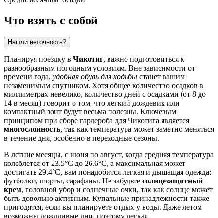
Что взять с собой
Нашли неточность?
Планируя поездку в
Чикотиг
, важно подготовиться к
разнообразным погодным условиям. Вне зависимости от
времени года,
удобная обувь для ходьбы
станет вашим
незаменимым спутником. Хотя общее количество осадков в
миллиметрах невелико, количество дней с осадками (от 8 до
14 в месяц) говорит о том, что легкий дождевик или
компактный зонт будут весьма полезны. Ключевым
принципом при сборе гардероба для Чикотига является
многослойность
, так как температура может заметно меняться
в течение дня, особенно в переходные сезоны.
В летние месяцы, с июня по август, когда средняя температура
колеблется от 23.5°C до 26.6°C, а максимальная может
достигать 29.4°C, вам понадобится легкая и дышащая одежда:
футболки, шорты, сарафаны. Не забудьте
солнцезащитный
крем
, головной убор и солнечные очки, так как солнце может
быть довольно активным. Купальные принадлежности также
пригодятся, если вы планируете отдых у воды. Даже летом
возможны дождливые дни, поэтому легкая