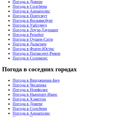
Погода в Довере
Погода в Солсбери
Погода в Аннаполис
Погода в Портсмут
Погода в Вильямсбург
Погода в Уайлдвуд
Погода в Лоуэр-Тауншип
Погода в Рехобот
Погода в Оушен-Сити
Погода в Дальгрен
Погода в Форте-Юстис
Погода в Патаксент-Ривер
Погода в Соломонс
Погода в соседних городах
Погода в Вирджинии-Бич
Погода в Чесапике
Погода в Норфолке
Погода в Ньюпорт-Ньюс
Погода в Хэмптон
Погода в Довере
Погода в Солсбери
Погода в Аннаполис