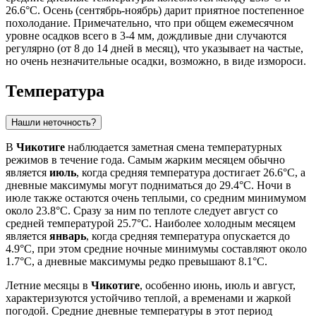
26.6°C. Осень (сентябрь-ноябрь) дарит приятное постепенное
похолодание. Примечательно, что при общем ежемесячном
уровне осадков всего в 3-4 мм, дождливые дни случаются
регулярно (от 8 до 14 дней в месяц), что указывает на частые,
но очень незначительные осадки, возможно, в виде измороси.
Температура
Нашли неточность?
В
Чикотиге
наблюдается заметная смена температурных
режимов в течение года. Самым жарким месяцем обычно
является
июль
, когда средняя температура достигает 26.6°C, а
дневные максимумы могут подниматься до 29.4°C. Ночи в
июле также остаются очень теплыми, со средним минимумом
около 23.8°C. Сразу за ним по теплоте следует август со
средней температурой 25.7°C. Наиболее холодным месяцем
является
январь
, когда средняя температура опускается до
4.9°C, при этом средние ночные минимумы составляют около
1.7°C, а дневные максимумы редко превышают 8.1°C.
Летние месяцы в
Чикотиге
, особенно июнь, июль и август,
характеризуются устойчиво теплой, а временами и жаркой
погодой. Средние дневные температуры в этот период