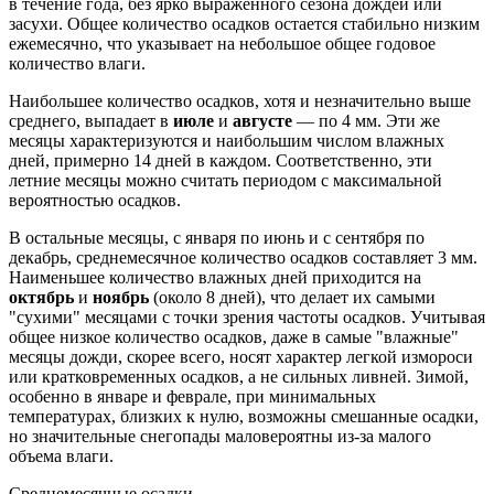
в течение года, без ярко выраженного сезона дождей или
засухи. Общее количество осадков остается стабильно низким
ежемесячно, что указывает на небольшое общее годовое
количество влаги.
Наибольшее количество осадков, хотя и незначительно выше
среднего, выпадает в
июле
и
августе
— по 4 мм. Эти же
месяцы характеризуются и наибольшим числом влажных
дней, примерно 14 дней в каждом. Соответственно, эти
летние месяцы можно считать периодом с максимальной
вероятностью осадков.
В остальные месяцы, с января по июнь и с сентября по
декабрь, среднемесячное количество осадков составляет 3 мм.
Наименьшее количество влажных дней приходится на
октябрь
и
ноябрь
(около 8 дней), что делает их самыми
"сухими" месяцами с точки зрения частоты осадков. Учитывая
общее низкое количество осадков, даже в самые "влажные"
месяцы дожди, скорее всего, носят характер легкой измороси
или кратковременных осадков, а не сильных ливней. Зимой,
особенно в январе и феврале, при минимальных
температурах, близких к нулю, возможны смешанные осадки,
но значительные снегопады маловероятны из-за малого
объема влаги.
Среднемесячные осадки