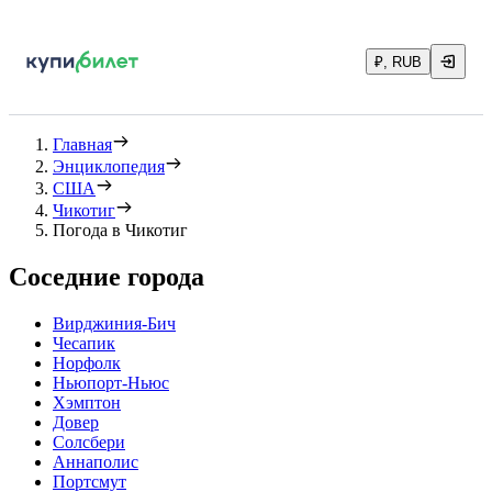
₽, RUB
Главная
Энциклопедия
США
Чикотиг
Погода в Чикотиг
Соседние города
Вирджиния-Бич
Чесапик
Норфолк
Ньюпорт-Ньюс
Хэмптон
Довер
Солсбери
Аннаполис
Портсмут