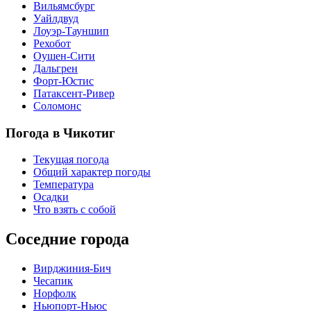
Вильямсбург
Уайлдвуд
Лоуэр-Тауншип
Рехобот
Оушен-Сити
Дальгрен
Форт-Юстис
Патаксент-Ривер
Соломонс
Погода в Чикотиг
Текущая погода
Общий характер погоды
Температура
Осадки
Что взять с собой
Соседние города
Вирджиния-Бич
Чесапик
Норфолк
Ньюпорт-Ньюс