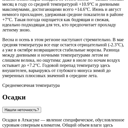
месяц в году со средней температурой +10.9°C и дневными
максимумами, достигающими всего +14.6°C. Июнь и август
немного прохладнее, удерживая средние показатели в районе
+7°C. Такая погода ощущается как бодрящая и свежая,
идеально подходящая для тех, кто предпочитает прохладу
летнему зною.
Весна и осень в этом регионе наступают стремительно. В мае
средняя температура все еще остается отрицательной (-2.3°C),
а уже в октябре возвращаются стабильные морозы. Разница
между дневными и ночными температурами летом не
слишком велика, но ощутима: даже в июле по ночам воздух
остывает до +7.2°C. Годовой перепад температур здесь
внушителен, варьируясь от глубокого минуса зимой до
умеренных плюсовых значений в середине лета.
Среднемесячная температура
Осадки
Нашли неточность?
Осадки в
Аткасуке
— явление специфическое, обусловленное
суровым северным климатом. Общий объем влаги здесь