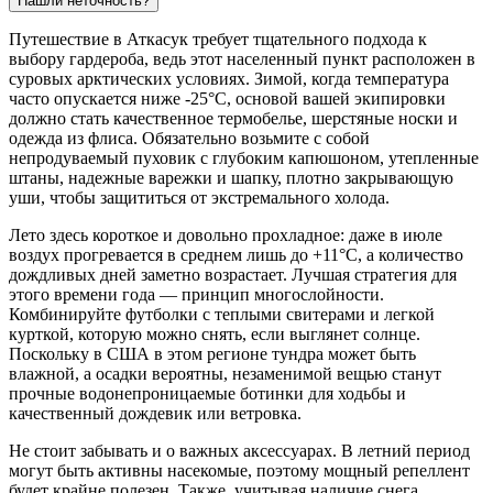
Нашли неточность?
Путешествие в
Аткасук
требует тщательного подхода к
выбору гардероба, ведь этот населенный пункт расположен в
суровых арктических условиях. Зимой, когда температура
часто опускается ниже -25°C, основой вашей экипировки
должно стать качественное термобелье, шерстяные носки и
одежда из флиса. Обязательно возьмите с собой
непродуваемый пуховик с глубоким капюшоном, утепленные
штаны, надежные варежки и шапку, плотно закрывающую
уши, чтобы защититься от экстремального холода.
Лето здесь короткое и довольно прохладное: даже в июле
воздух прогревается в среднем лишь до +11°C, а количество
дождливых дней заметно возрастает. Лучшая стратегия для
этого времени года — принцип многослойности.
Комбинируйте футболки с теплыми свитерами и легкой
курткой, которую можно снять, если выглянет солнце.
Поскольку в США в этом регионе тундра может быть
влажной, а осадки вероятны, незаменимой вещью станут
прочные водонепроницаемые ботинки для ходьбы и
качественный дождевик или ветровка.
Не стоит забывать и о важных аксессуарах. В летний период
могут быть активны насекомые, поэтому мощный репеллент
будет крайне полезен. Также, учитывая наличие снега