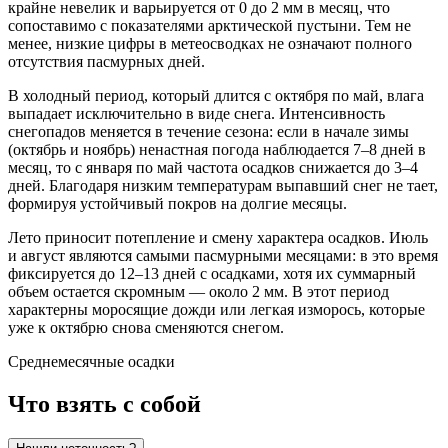
крайне невелик и варьируется от 0 до 2 мм в месяц, что
сопоставимо с показателями арктической пустыни. Тем не
менее, низкие цифры в метеосводках не означают полного
отсутствия пасмурных дней.
В холодный период, который длится с октября по май, влага
выпадает исключительно в виде снега. Интенсивность
снегопадов меняется в течение сезона: если в начале зимы
(октябрь и ноябрь) ненастная погода наблюдается 7–8 дней в
месяц, то с января по май частота осадков снижается до 3–4
дней. Благодаря низким температурам выпавший снег не тает,
формируя устойчивый покров на долгие месяцы.
Лето приносит потепление и смену характера осадков. Июль
и август являются самыми пасмурными месяцами: в это время
фиксируется до 12–13 дней с осадками, хотя их суммарный
объем остается скромным — около 2 мм. В этот период
характерны моросящие дожди или легкая изморось, которые
уже к октябрю снова сменяются снегом.
Среднемесячные осадки
Что взять с собой