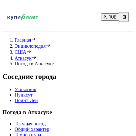
₽, RUB
Главная
Энциклопедия
США
Аткасук
Погода в Аткасуке
Соседние города
Уткьягвик
Нуиксут
Пойнт-Лей
Погода в Аткасуке
Текущая погода
Общий характер
Температура