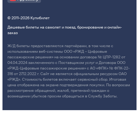
© 2011–2026 Купибилет
Дешевые билеты на самолет и поезд, бронирование и онлайн-
заказ
Ж/Д билеты предоставляются партнёрами, в том числе с
использованием веб-системы ООО «РЖД – Цифровые
пассажирские решения» на основании договора № ЦПР-1282 от
04.04.2024 заключенного с Поставщиком услуг и Договора ООО
«РЖД-Цифровые пассажирские решения» с АО «ФПК» № ФПК-22-
316 от 27.12.2022 г. Сайт не является официальным ресурсом ОАО
«РЖД». Стоимость билетов включает сервисный сбор. Итоговая
цена отображена на экране подтверждения покупки. По вопросам
рассмотрения обращений, жалоб, претензий граждан о
возмещении убытков просим обращаться в Службу Заботы.