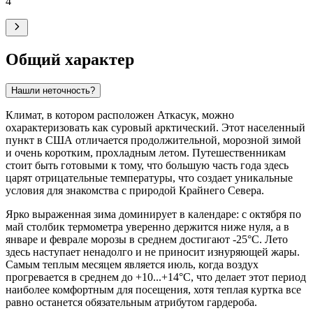
4
°
Общий характер
Нашли неточность?
Климат, в котором расположен
Аткасук
, можно
охарактеризовать как суровый арктический. Этот населенный
пункт в США отличается продолжительной, морозной зимой
и очень коротким, прохладным летом. Путешественникам
стоит быть готовыми к тому, что большую часть года здесь
царят отрицательные температуры, что создает уникальные
условия для знакомства с природой Крайнего Севера.
Ярко выраженная зима доминирует в календаре: с октября по
май столбик термометра уверенно держится ниже нуля, а в
январе и феврале морозы в среднем достигают -25°C. Лето
здесь наступает ненадолго и не приносит изнуряющей жары.
Самым теплым месяцем является июль, когда воздух
прогревается в среднем до +10...+14°C, что делает этот период
наиболее комфортным для посещения, хотя теплая куртка все
равно останется обязательным атрибутом гардероба.