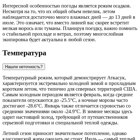
Интересной особенностью погоды является режим осадков.
Несмотря на то, что их общий объем невелик, летом
наблюдается достаточно много влажных дней — до 13 дней в
июле. Это означает, что вместо ливней вас скорее встретит
мелкая морось или туманы. Планируя поездку, важно помнить
о стабильной прохладе и ветрах, поэтому многослойная
экипировка будет актуальна в любой сезон.
Температура
Нашли неточность?
Температурный режим, который демонстрирует
Аткасук
,
характеризуется экстремально холодной зимой и прохладным
коротким летом, что типично для северных территорий США.
Самым холодным периодом является февраль, когда средние
показатели опускаются до -25.5°C, а ночные морозы часто
достигают -28.6°C. Январь также отличается суровостью со
средними значениями около -24.9°C. В зимние месяцы здесь
царит настоящий холод, требующий от путешественников
серьезной подготовки и специальной теплой одежды.
Летний сезон приносит значительное потепление, однако
классической жары ожидать не стоит. Июль — самый теплый