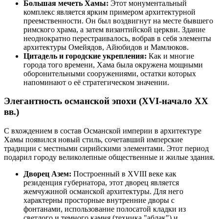
Большая мечеть Хамы:
Этот монументальный
комплекс является ярким примером архитектурной
преемственности. Он был воздвигнут на месте бывшего
римского храма, а затем византийской церкви. Здание
неоднократно перестраивалось, вобрав в себя элементы
архитектуры Омейядов, Айюбидов и Мамлюков.
Цитадель и городские укрепления:
Как и многие
города того времени, Хама была окружена мощными
оборонительными сооружениями, остатки которых
напоминают о её стратегическом значении.
Элегантность османской эпохи (XVI-начало XX
вв.)
С вхождением в состав Османской империи в архитектуре
Хамы появился новый стиль, сочетавший имперские
традиции с местными сирийскими элементами. Этот период
подарил городу великолепные общественные и жилые здания.
Дворец Азем:
Построенный в XVIII веке как
резиденция губернатора, этот дворец является
жемчужиной османской архитектуры. Для него
характерны просторные внутренние дворы с
фонтанами, использование полосатой кладки из
светлого и темного камня (техника "аблак") и