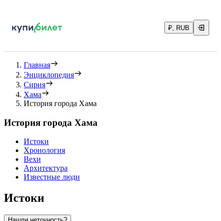
₽, RUB
Главная
Энциклопедия
Сирия
Хама
История города Хама
История города Хама
Истоки
Хронология
Вехи
Архитектура
Известные люди
Истоки
Нашли неточность?