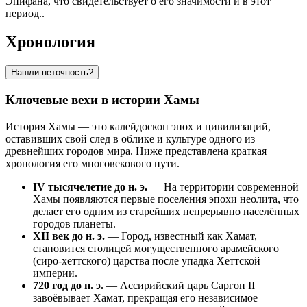
Эпифана, что свидетельствует о его значимости и в этот
период..
Хронология
Нашли неточность?
Ключевые вехи в истории Хамы
История Хамы — это калейдоскоп эпох и цивилизаций,
оставивших свой след в облике и культуре одного из
древнейших городов мира. Ниже представлена краткая
хронология его многовекового пути.
IV тысячелетие до н. э.
— На территории современной
Хамы появляются первые поселения эпохи неолита, что
делает его одним из старейших непрерывно населённых
городов планеты.
XII век до н. э.
— Город, известный как Хамат,
становится столицей могущественного арамейского
(сиро-хеттского) царства после упадка Хеттской
империи.
720 год до н. э.
— Ассирийский царь Саргон II
завоёвывает Хамат, прекращая его независимое