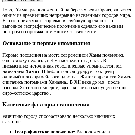
Город
Хама
, расположенный на берегах реки Оронт, является
одним из древнейших непрерывно населённых городов мира.
Его история уходит корнями в глубокую древность, а
выгодное географическое положение сделало его важным
центром на протяжении многих тысячелетий.
Основание и первые упоминания
Первые поселения на месте современной Хамы появились
ещё в эпоху неолита, в 4-м тысячелетии до н. э.. В
письменных источниках город впервые упоминается под
названием
Хамат
. В Библии он фигурирует как центр
одноимённого арамейского царства.. Жители древнего Хамата
считались потомками Ханаана.. В XII веке до н.э., после
распада Хеттской империи, здесь возникло могущественное
сиро-хеттское царство..
Ключевые факторы становления
Развитию города способствовало несколько ключевых
факторов:
Географическое положение:
Расположение в