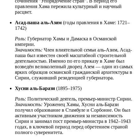
сочинения "Упорядочение стран". В период его
правления Хама пережила культурный и научный
расцвет.
Асад-паша аль-Азим
(годы правления в Хаме: 1721–
1742)
Роль:
Губернатор Хамы и Дамаска в Османской
империи.
Значимость:
Член влиятельной семьи аль-Азим, Асад-
паша был известен своей масштабной строительной
деятельностью. Именно по его приказу в Хаме был
возведён великолепный дворец Азем — один из самых
ярких образцов османской гражданской архитектуры в
Сирии, служивший резиденцией губернатора.
Хусни аль-Барази
(1895–1975)
Роль:
Политический деятель, премьер-министр Сирии.
Значимость:
Уроженец Хамы, Хусни аль-Барази
получил образование в Стамбуле и Сорбонне. Он был
активным участником движения за независимость
Сирии и занимал пост премьер-министра в 1942–1943
годах, в ключевой период перед обретением страной
полного суверенитета.