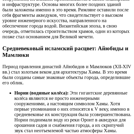
и инфраструктуре. Основы многих более поздних зданий
были заложены именно в это время. Римляне оставили после
себя фрагменты акведуков, что свидетельствует о высоком
уровне инженерного искусства, направленного на
обеспечение города водой. Византийская эпоха, в свою
очередь, отметилась строительством храмов, один из которых
позже стал основанием для Великой мечети.
Средневековый исламский расцвет: Айюбиды и
Мамлюки
Период правления династий Айюбидов и Мамлюков (XII-XIV
вв.) стал золотым веком для архитектуры Хамы. В это время
были созданы самые знаковые объекты города, определившие
его облик.
Нории (водяные колёса):
Эти гигантские деревянные
колёса являются не просто инженерными
сооружениями, а настоящим символом Хамы. Хотя
первые упоминания о них относятся к V веку, именно в
средневековье их конструкция была усовершенствована.
Нории поднимали воду из реки Оронт в акведуки для
орошения садов и снабжения города, а их скрипучий
звук стал неотъемлемой частью атмосферы Хамы.