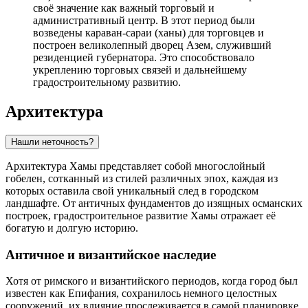
своё значение как важный торговый и
административный центр. В этот период были
возведены караван-сараи (ханы) для торговцев и
построен великолепный дворец Азем, служивший
резиденцией губернатора. Это способствовало
укреплению торговых связей и дальнейшему
градостроительному развитию.
Архитектура
Нашли неточность?
Архитектура Хамы представляет собой многослойный
гобелен, сотканный из стилей различных эпох, каждая из
которых оставила свой уникальный след в городском
ландшафте. От античных фундаментов до изящных османских
построек, градостроительное развитие Хамы отражает её
богатую и долгую историю.
Античное и византийское наследие
Хотя от римского и византийского периодов, когда город был
известен как Епифания, сохранилось немного целостных
сооружений, их влияние прослеживается в самой планировке