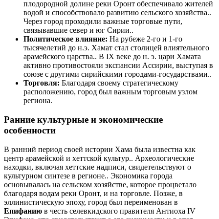
плодородной долине реки Оронт обеспечивало жителей
водой и способствовало развитию сельского хозяйства..
Через город проходили важные торговые пути,
связывавшие север и юг Сирии..
Политическое влияние:
На рубеже 2-го и 1-го
тысячелетий до н.э. Хамат стал столицей влиятельного
арамейского царства.. В IX веке до н. э. цари Хамата
активно противостояли экспансии Ассирии, выступая в
союзе с другими сирийскими городами-государствами..
Торговля:
Благодаря своему стратегическому
расположению, город был важным торговым узлом
региона.
Ранние культурные и экономические
особенности
В ранний период своей истории Хама была известна как
центр арамейской и хеттской культур.. Археологические
находки, включая хеттские надписи, свидетельствуют о
культурном синтезе в регионе.. Экономика города
основывалась на сельском хозяйстве, которое процветало
благодаря водам реки Оронт, и на торговле. Позже, в
эллинистическую эпоху, город был переименован в
Епифанию
в честь селевкидского правителя Антиоха IV