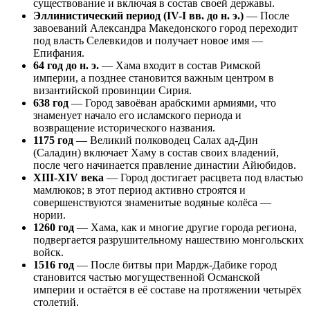
существование и включая в состав своей державы.
Эллинистический период (IV-I вв. до н. э.)
— После
завоеваний Александра Македонского город переходит
под власть Селевкидов и получает новое имя —
Епифания.
64 год до н. э.
— Хама входит в состав Римской
империи, а позднее становится важным центром в
византийской провинции Сирия.
638 год
— Город завоёван арабскими армиями, что
знаменует начало его исламского периода и
возвращение исторического названия.
1175 год
— Великий полководец Салах ад-Дин
(Саладин) включает Хаму в состав своих владений,
после чего начинается правление династии Айюбидов.
XIII-XIV века
— Город достигает расцвета под властью
мамлюков; в этот период активно строятся и
совершенствуются знаменитые водяные колёса —
нории.
1260 год
— Хама, как и многие другие города региона,
подвергается разрушительному нашествию монгольских
войск.
1516 год
— После битвы при Мардж-Дабике город
становится частью могущественной Османской
империи и остаётся в её составе на протяжении четырёх
столетий.