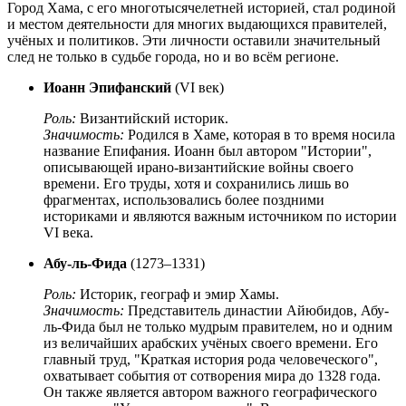
Город Хама, с его многотысячелетней историей, стал родиной
и местом деятельности для многих выдающихся правителей,
учёных и политиков. Эти личности оставили значительный
след не только в судьбе города, но и во всём регионе.
Иоанн Эпифанский
(VI век)
Роль:
Византийский историк.
Значимость:
Родился в Хаме, которая в то время носила
название Епифания. Иоанн был автором "Истории",
описывающей ирано-византийские войны своего
времени. Его труды, хотя и сохранились лишь во
фрагментах, использовались более поздними
историками и являются важным источником по истории
VI века.
Абу-ль-Фида
(1273–1331)
Роль:
Историк, географ и эмир Хамы.
Значимость:
Представитель династии Айюбидов, Абу-
ль-Фида был не только мудрым правителем, но и одним
из величайших арабских учёных своего времени. Его
главный труд, "Краткая история рода человеческого",
охватывает события от сотворения мира до 1328 года.
Он также является автором важного географического