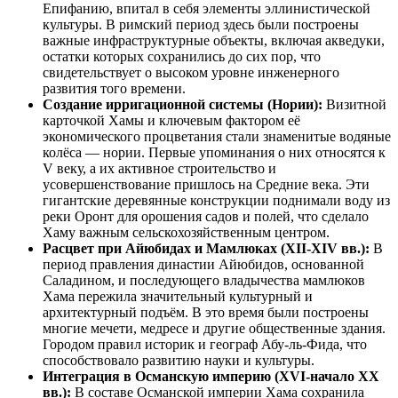
Епифанию, впитал в себя элементы эллинистической
культуры. В римский период здесь были построены
важные инфраструктурные объекты, включая акведуки,
остатки которых сохранились до сих пор, что
свидетельствует о высоком уровне инженерного
развития того времени.
Создание ирригационной системы (Нории):
Визитной
карточкой Хамы и ключевым фактором её
экономического процветания стали знаменитые водяные
колёса — нории. Первые упоминания о них относятся к
V веку, а их активное строительство и
усовершенствование пришлось на Средние века. Эти
гигантские деревянные конструкции поднимали воду из
реки Оронт для орошения садов и полей, что сделало
Хаму важным сельскохозяйственным центром.
Расцвет при Айюбидах и Мамлюках (XII-XIV вв.):
В
период правления династии Айюбидов, основанной
Саладином, и последующего владычества мамлюков
Хама пережила значительный культурный и
архитектурный подъём. В это время были построены
многие мечети, медресе и другие общественные здания.
Городом правил историк и географ Абу-ль-Фида, что
способствовало развитию науки и культуры.
Интеграция в Османскую империю (XVI-начало XX
вв.):
В составе Османской империи Хама сохранила