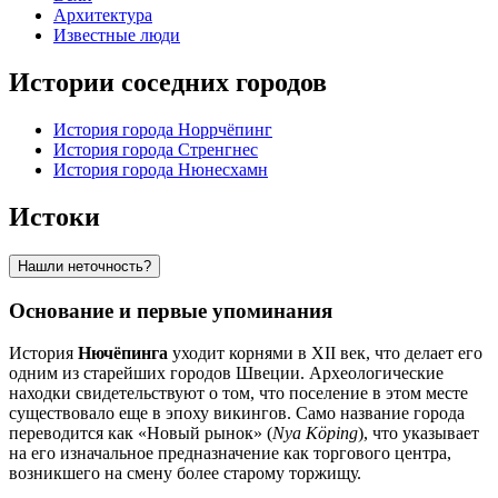
Архитектура
Известные люди
Истории соседних городов
История города Норрчёпинг
История города Стренгнес
История города Нюнесхамн
Истоки
Нашли неточность?
Основание и первые упоминания
История
Нючёпинга
уходит корнями в XII век, что делает его
одним из старейших городов Швеции. Археологические
находки свидетельствуют о том, что поселение в этом месте
существовало еще в эпоху викингов. Само название города
переводится как «Новый рынок» (
Nya Köping
), что указывает
на его изначальное предназначение как торгового центра,
возникшего на смену более старому торжищу.