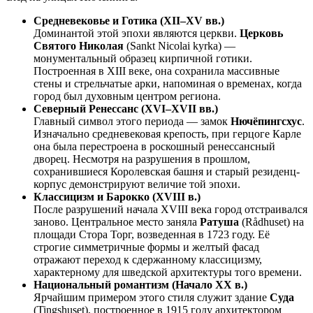
Средневековье и Готика (XII–XV вв.)
Доминантой этой эпохи являются церкви.
Церковь
Святого Николая
(Sankt Nicolai kyrka) —
монументальный образец кирпичной готики.
Построенная в XIII веке, она сохранила массивные
стены и стрельчатые арки, напоминая о временах, когда
город был духовным центром региона.
Северный Ренессанс (XVI–XVII вв.)
Главный символ этого периода — замок
Нючёпингсхус
.
Изначально средневековая крепость, при герцоге Карле
она была перестроена в роскошный ренессансный
дворец. Несмотря на разрушения в прошлом,
сохранившиеся Королевская башня и старый резиденц-
корпус демонстрируют величие той эпохи.
Классицизм и Барокко (XVIII в.)
После разрушений начала XVIII века город отстраивался
заново. Центральное место заняла
Ратуша
(Rådhuset) на
площади Стора Торг, возведенная в 1723 году. Её
строгие симметричные формы и желтый фасад
отражают переход к сдержанному классицизму,
характерному для шведской архитектуры того времени.
Национальный романтизм (Начало XX в.)
Ярчайшим примером этого стиля служит здание
Суда
(Tingshuset), построенное в 1915 году архитектором