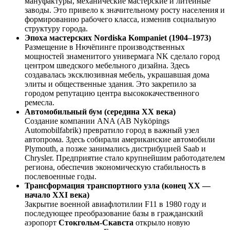
мануфактуры, механические мастерские и литейные
заводы. Это привело к значительному росту населения и
формированию рабочего класса, изменив социальную
структуру города.
Эпоха мастерских Nordiska Kompaniet (1904–1973)
Размещение в Нючёпинге производственных
мощностей знаменитого универмага NK сделало город
центром шведского мебельного дизайна. Здесь
создавалась эксклюзивная мебель, украшавшая дома
элиты и общественные здания. Это закрепило за
городом репутацию центра высококачественного
ремесла.
Автомобильный бум (середина XX века)
Создание компании ANA (AB Nyköpings
Automobilfabrik) превратило город в важный узел
автопрома. Здесь собирали американские автомобили
Plymouth, а позже занимались дистрибуцией Saab и
Chrysler. Предприятие стало крупнейшим работодателем
региона, обеспечив экономическую стабильность в
послевоенные годы.
Трансформация транспортного узла (конец XX —
начало XXI века)
Закрытие военной авиафлотилии F11 в 1980 году и
последующее преобразование базы в гражданский
аэропорт
Стокгольм-Скавста
открыло новую