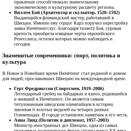
правление способствовало значительному
экономическому и культурному расцвету региона.
Виллем Бой (Архитектор и скульптор, 1520–1592)
Выдающийся фламандский мастер, работавший в
Швеции. Именно ему герцог Карл поручил перестройку
замка Нючёпингсхус. Благодаря таланту Боя, суровая
крепость приобрела изящные черты европейского
Ренессанса, остатки которых можно наблюдать и
сегодня.
Знаменитые современники: спорт, политика и
культура
В Новое и Новейшее время Нючёпинг стал родиной и домом
для людей, прославивших Швецию на международной арене.
Герт Фредрикссон (Спортсмен, 1919–2006)
Легендарный гребец на байдарках и каноэ, родившийся
и живший в Нючёпинге. Он является самым
титулованным шведским олимпийцем в истории,
завоевав 6 золотых медалей на четырех разных
Олимпиадах. В городе установлен памятник в его честь.
Анна Линд (Политик и дипломат, 1957–2003)
Министр иностранных дел Швеции, одна из самых
уважаемых политических фигур страны конца XX века.