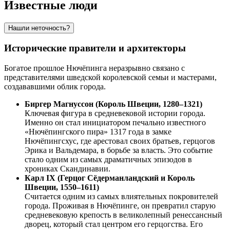
Известные люди
Нашли неточность?
Исторические правители и архитекторы
Богатое прошлое Нючёпинга неразрывно связано с
представителями шведской королевской семьи и мастерами,
создававшими облик города.
Биргер Магнуссон (Король Швеции, 1280–1321)
Ключевая фигура в средневековой истории города.
Именно он стал инициатором печально известного
«Нючёпингского пира» 1317 года в замке
Нючёпингсхус, где арестовал своих братьев, герцогов
Эрика и Вальдемара, в борьбе за власть. Это событие
стало одним из самых драматичных эпизодов в
хрониках Скандинавии.
Карл IX (Герцог Сёдерманландский и Король
Швеции, 1550–1611)
Считается одним из самых влиятельных покровителей
города. Проживая в Нючёпинге, он превратил старую
средневековую крепость в великолепный ренессансный
дворец, который стал центром его герцогства. Его