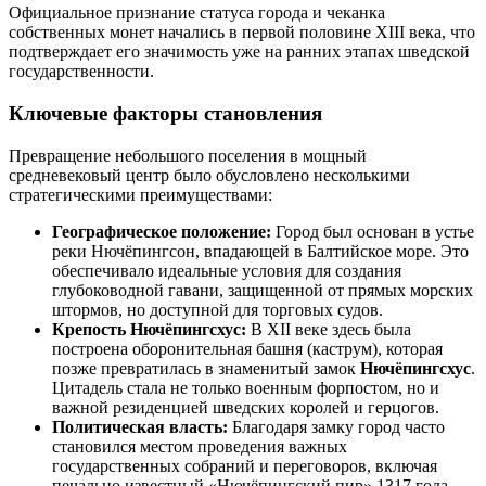
Официальное признание статуса города и чеканка
собственных монет начались в первой половине XIII века, что
подтверждает его значимость уже на ранних этапах шведской
государственности.
Ключевые факторы становления
Превращение небольшого поселения в мощный
средневековый центр было обусловлено несколькими
стратегическими преимуществами:
Географическое положение:
Город был основан в устье
реки Нючёпингсон, впадающей в Балтийское море. Это
обеспечивало идеальные условия для создания
глубоководной гавани, защищенной от прямых морских
штормов, но доступной для торговых судов.
Крепость Нючёпингсхус:
В XII веке здесь была
построена оборонительная башня (каструм), которая
позже превратилась в знаменитый замок
Нючёпингсхус
.
Цитадель стала не только военным форпостом, но и
важной резиденцией шведских королей и герцогов.
Политическая власть:
Благодаря замку город часто
становился местом проведения важных
государственных собраний и переговоров, включая
печально известный «Нючёпингский пир» 1317 года,