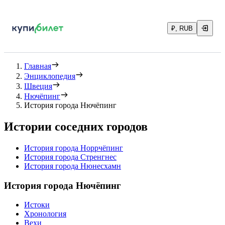
₽, RUB
Главная
Энциклопедия
Швеция
Нючёпинг
История города Нючёпинг
Истории соседних городов
История города Норрчёпинг
История города Стренгнес
История города Нюнесхамн
История города Нючёпинг
Истоки
Хронология
Вехи