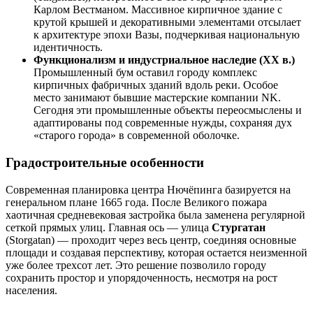
Карлом Вестманом. Массивное кирпичное здание с
крутой крышей и декоративными элементами отсылает
к архитектуре эпохи Вазы, подчеркивая национальную
идентичность.
Функционализм и индустриальное наследие (XX в.)
Промышленный бум оставил городу комплекс
кирпичных фабричных зданий вдоль реки. Особое
место занимают бывшие мастерские компании NK.
Сегодня эти промышленные объекты переосмыслены и
адаптированы под современные нужды, сохраняя дух
«старого города» в современной оболочке.
Градостроительные особенности
Современная планировка центра Нючёпинга базируется на
генеральном плане 1665 года. После Великого пожара
хаотичная средневековая застройка была заменена регулярной
сеткой прямых улиц. Главная ось — улица
Стургатан
(Storgatan) — проходит через весь центр, соединяя основные
площади и создавая перспективу, которая остается неизменной
уже более трехсот лет. Это решение позволило городу
сохранить простор и упорядоченность, несмотря на рост
населения.