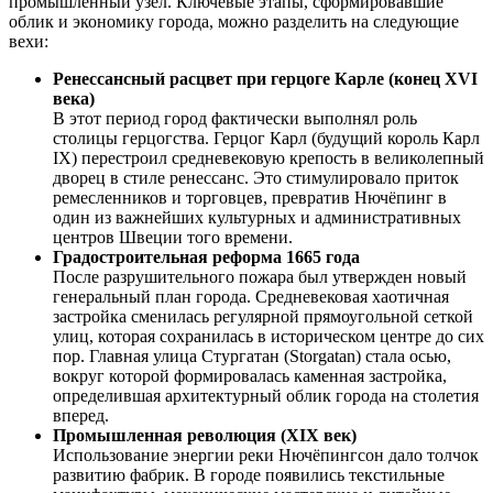
промышленный узел. Ключевые этапы, сформировавшие
облик и экономику города, можно разделить на следующие
вехи:
Ренессансный расцвет при герцоге Карле (конец XVI
века)
В этот период город фактически выполнял роль
столицы герцогства. Герцог Карл (будущий король Карл
IX) перестроил средневековую крепость в великолепный
дворец в стиле ренессанс. Это стимулировало приток
ремесленников и торговцев, превратив Нючёпинг в
один из важнейших культурных и административных
центров Швеции того времени.
Градостроительная реформа 1665 года
После разрушительного пожара был утвержден новый
генеральный план города. Средневековая хаотичная
застройка сменилась регулярной прямоугольной сеткой
улиц, которая сохранилась в историческом центре до сих
пор. Главная улица Стургатан (Storgatan) стала осью,
вокруг которой формировалась каменная застройка,
определившая архитектурный облик города на столетия
вперед.
Промышленная революция (XIX век)
Использование энергии реки Нючёпингсон дало толчок
развитию фабрик. В городе появились текстильные