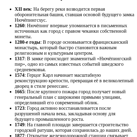
XII век
: На берегу реки возводится первая
оборонительная башня, ставшая основой будущего замка
Нючёпингсхус.
1260
: Нючёпинг впервые упоминается в письменных
источниках как город с правом чеканки собственной
монеты.
1280-е годы
: В городе основывается францисканский
монастырь, который быстро становится важным
религиозным и культурным центром.
1317
: В замке происходит знаменитый «Нючёпингский
пир», одно из самых известных событий шведского
средневековья.
1574
: Герцог Карл начинает масштабную
реконструкцию крепости, превращая её в великолепный
дворец в стиле ренессанс.
1665
: После крупного пожара город получает новый
генеральный план с широкими прямыми улицами,
определивший его современный облик.
1723
: Город активно восстанавливается после
разрушений начала века, закладывая основу для
будущего промышленного роста.
1749
: На главной площади завершается строительство
городской ратуши, которая сохранилась до наших дней.
1877
: Открытие железнодорожной станции связывает