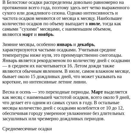
В Белостоке осадки распределены довольно равномерно на
протяжении всего года, поэтому здесь нет четко выраженного
сухого или дождливого сезона. Однако интенсивность и
частота осадков меняются от месяца к месяцу. Наибольшее
количество осадков по объему выпадает в
июле
, тогда как
самыми "сухими" месяцами, с наименьшим объемом,
являются
март
и
ноябрь
.
Зимние месяцы, особенно
январь
и
декабрь
,
характеризуются частыми осадками. Учитывая средние
температуры ниже нуля, это преимущественно снегопады.
Январь является рекордсменом по количеству дней с осадками
— в среднем их насчитывается 16. Летом дожди также
являются обычным явлением. В июле, самом влажном месяце,
бывает около 15 дождливых дней, что может указывать на
короткие, но интенсивные летние ливни.
Весна и осень — это переходные периоды.
Март
выделяется
как месяц с наименьшей частотой осадков, всего около 9 дней,
что делает его одним из самых сухих в году. В остальные
месяцы количество дней с осадками колеблется от 10 до 12,
обеспечивая городу умеренное увлажнение без длительных
засушливых или чрезмерно дождливых периодов.
Среднемесячные осадки