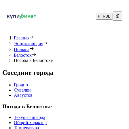
₽, RUB
Главная
Энциклопедия
Польша
Белосток
Погода в Белостоке
Соседние города
Гродно
Сувалки
Августов
Погода в Белостоке
Текущая погода
Общий характер
Температура