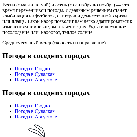
Весна (с марта по май) и осень (с сентября по ноябрь) — это
время переменчивой погоды. Идеальным решением станет
комбинация из футболок, свитеров и демисезонной куртки
или плаща. Такой набор позволит вам легко адаптироваться к
изменениям температуры в течение дня, будь то внезапное
похолодание или, наоборот, тёплое солнце.
Среднемесячный ветер (скорость и направление)
Погода в соседних городах
Погода в Гродно
Погода в Сувалках
Погода в Августове
Погода в соседних городах
Погода в Гродно
Погода в Сувалках
Погода в Августове