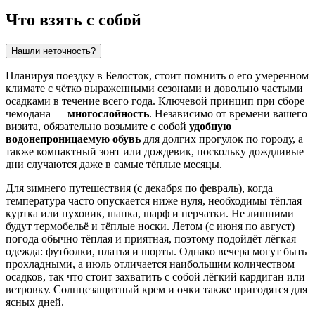
Что взять с собой
Нашли неточность?
Планируя поездку в Белосток, стоит помнить о его умеренном
климате с чётко выраженными сезонами и довольно частыми
осадками в течение всего года. Ключевой принцип при сборе
чемодана —
многослойность
. Независимо от времени вашего
визита, обязательно возьмите с собой
удобную
водонепроницаемую обувь
для долгих прогулок по городу, а
также компактный зонт или дождевик, поскольку дождливые
дни случаются даже в самые тёплые месяцы.
Для зимнего путешествия (с декабря по февраль), когда
температура часто опускается ниже нуля, необходимы тёплая
куртка или пуховик, шапка, шарф и перчатки. Не лишними
будут термобельё и тёплые носки. Летом (с июня по август)
погода обычно тёплая и приятная, поэтому подойдёт лёгкая
одежда: футболки, платья и шорты. Однако вечера могут быть
прохладными, а июль отличается наибольшим количеством
осадков, так что стоит захватить с собой лёгкий кардиган или
ветровку. Солнцезащитный крем и очки также пригодятся для
ясных дней.