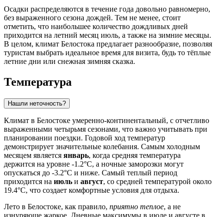
Осадки распределяются в течение года довольно равномерно,
без выраженного сезона дождей. Тем не менее, стоит
отметить, что наибольшее количество дождливых дней
приходится на летний месяц июль, а также на зимние месяцы.
В целом, климат Белостока предлагает разнообразие, позволяя
туристам выбрать идеальное время для визита, будь то тёплые
летние дни или снежная зимняя сказка.
Температура
Нашли неточность?
Климат в Белостоке умеренно-континентальный, с отчетливо
выраженными четырьмя сезонами, что важно учитывать при
планировании поездки. Годовой ход температур
демонстрирует значительные колебания. Самым холодным
месяцем является
январь
, когда средняя температура
держится на уровне -1.2°C, а ночные заморозки могут
опускаться до -3.2°C и ниже. Самый теплый период
приходится на
июль
и
август
, со средней температурой около
19.4°C, что создает комфортные условия для отдыха.
Лето в Белостоке, как правило,
приятно теплое
, а не
изнуряюще жаркое. Дневные максимумы в июле и августе в