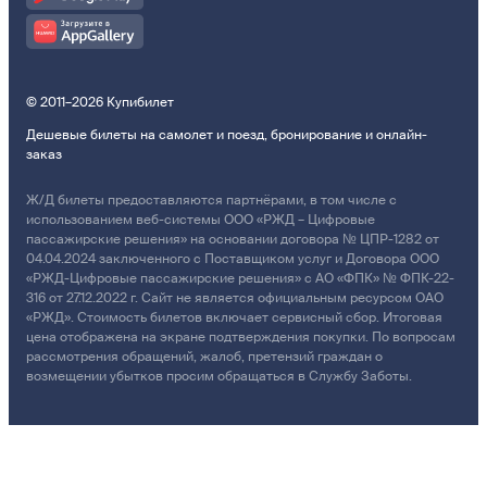
© 2011–2026 Купибилет
Дешевые билеты на самолет и поезд, бронирование и онлайн-
заказ
Ж/Д билеты предоставляются партнёрами, в том числе с
использованием веб-системы ООО «РЖД – Цифровые
пассажирские решения» на основании договора № ЦПР-1282 от
04.04.2024 заключенного с Поставщиком услуг и Договора ООО
«РЖД-Цифровые пассажирские решения» с АО «ФПК» № ФПК-22-
316 от 27.12.2022 г. Сайт не является официальным ресурсом ОАО
«РЖД». Стоимость билетов включает сервисный сбор. Итоговая
цена отображена на экране подтверждения покупки. По вопросам
рассмотрения обращений, жалоб, претензий граждан о
возмещении убытков просим обращаться в Службу Заботы.