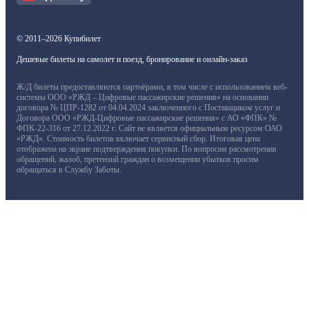
© 2011–2026 Купибилет
Дешевые билеты на самолет и поезд, бронирование и онлайн-заказ
Ж/Д билеты предоставляются партнёрами, в том числе с использованием веб-
системы ООО «РЖД – Цифровые пассажирские решения» на основании
договора № ЦПР-1282 от 04.04.2024 заключенного с Поставщиком услуг и
Договора ООО «РЖД-Цифровые пассажирские решения» с АО «ФПК» №
ФПК-22-316 от 27.12.2022 г. Сайт не является официальным ресурсом ОАО
«РЖД». Стоимость билетов включает сервисный сбор. Итоговая цена
отображена на экране подтверждения покупки. По вопросам рассмотрения
обращений, жалоб, претензий граждан о возмещении убытков просим
обращаться в Службу Заботы.