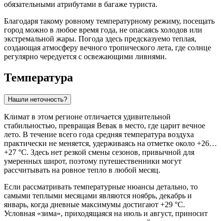
обязательными атрибутами в багаже туриста.
Благодаря такому ровному температурному режиму, посещать
город можно в любое время года, не опасаясь холодов или
экстремальной жары. Погода здесь предсказуемо теплая,
создающая атмосферу вечного тропического лета, где солнце
регулярно чередуется с освежающими ливнями.
Температура
Нашли неточность?
Климат в этом регионе отличается удивительной
стабильностью, превращая
Вевак
в место, где царит вечное
лето. В течение всего года средняя температура воздуха
практически не меняется, удерживаясь на отметке около +26…
+27 °C. Здесь нет резкой смены сезонов, привычной для
умеренных широт, поэтому путешественники могут
рассчитывать на ровное тепло в любой месяц.
Если рассматривать температурные нюансы детально, то
самыми теплыми месяцами являются ноябрь, декабрь и
январь, когда дневные максимумы достигают +29 °C.
Условная «зима», приходящаяся на июль и август, приносит