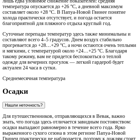
лишь едва уловимое снижение показателей: средняя
температура опускается до +26 °C, а дневной максимум
составляет около +28 °C. В Папуа-Новой Гвинее понятие
холода практически отсутствует, и погода остается
благоприятной для пляжного отдыха круглый год.
Суточные перепады температур здесь также минимальны и
составляют всего 4–5 градусов. Днем воздух стабильно
прогревается до +28…+29 °C, а ночи остаются очень теплыми
и мягкими, с температурой около +24…+25 °C. Благодаря
такому режиму, вам не придется беспокоиться о теплой
одежде для вечерних прогулок — легкий гардероб будет
актуален 24 часа в сутки.
Среднемесячная температура
Осадки
Нашли неточность?
Для путешественников, отправляющихся в
Вевак
, важно
знать, что погода здесь отличается завидным постоянством:
осадки выпадают равномерно в течение всего года. Ярко
выраженного сухого сезона в этом регионе Папуа-Новой
Гвинеи практически не наблюдается, поэтому к дождям стоит