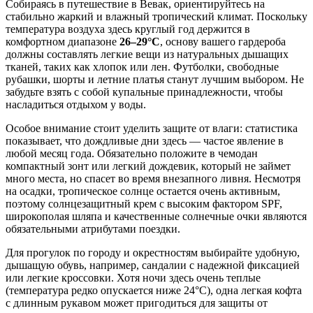
Собираясь в путешествие в
Вевак
, ориентируйтесь на
стабильно жаркий и влажный тропический климат. Поскольку
температура воздуха здесь круглый год держится в
комфортном диапазоне
26–29°C
, основу вашего гардероба
должны составлять легкие вещи из натуральных дышащих
тканей, таких как хлопок или лен. Футболки, свободные
рубашки, шорты и летние платья станут лучшим выбором. Не
забудьте взять с собой купальные принадлежности, чтобы
насладиться отдыхом у воды.
Особое внимание стоит уделить защите от влаги: статистика
показывает, что дождливые дни здесь — частое явление в
любой месяц года. Обязательно положите в чемодан
компактный зонт или легкий дождевик, который не займет
много места, но спасет во время внезапного ливня. Несмотря
на осадки, тропическое солнце остается очень активным,
поэтому солнцезащитный крем с высоким фактором SPF,
широкополая шляпа и качественные солнечные очки являются
обязательными атрибутами поездки.
Для прогулок по городу и окрестностям выбирайте удобную,
дышащую обувь, например, сандалии с надежной фиксацией
или легкие кроссовки. Хотя ночи здесь очень теплые
(температура редко опускается ниже 24°C), одна легкая кофта
с длинным рукавом может пригодиться для защиты от