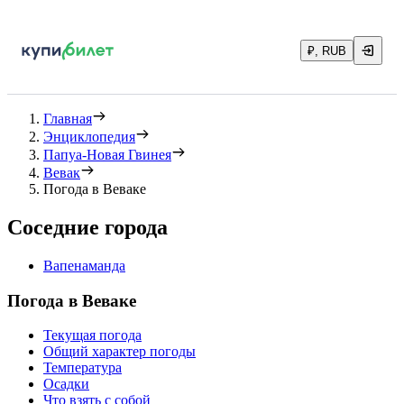
₽, RUB
Главная
Энциклопедия
Папуа-Новая Гвинея
Вевак
Погода в Веваке
Соседние города
Вапенаманда
Погода в Веваке
Текущая погода
Общий характер погоды
Температура
Осадки
Что взять с собой