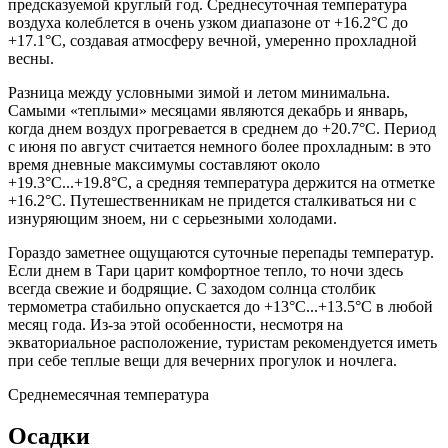
предсказуемой круглый год. Среднесуточная температура
воздуха колеблется в очень узком диапазоне от +16.2°C до
+17.1°C, создавая атмосферу вечной, умеренно прохладной
весны.
Разница между условными зимой и летом минимальна.
Самыми «теплыми» месяцами являются декабрь и январь,
когда днем воздух прогревается в среднем до +20.7°C. Период
с июня по август считается немного более прохладным: в это
время дневные максимумы составляют около
+19.3°C...+19.8°C, а средняя температура держится на отметке
+16.2°C. Путешественникам не придется сталкиваться ни с
изнуряющим зноем, ни с серьезными холодами.
Гораздо заметнее ощущаются суточные перепады температур.
Если днем в Тари царит комфортное тепло, то ночи здесь
всегда свежие и бодрящие. С заходом солнца столбик
термометра стабильно опускается до +13°C...+13.5°C в любой
месяц года. Из-за этой особенности, несмотря на
экваториальное расположение, туристам рекомендуется иметь
при себе теплые вещи для вечерних прогулок и ночлега.
Среднемесячная температура
Осадки