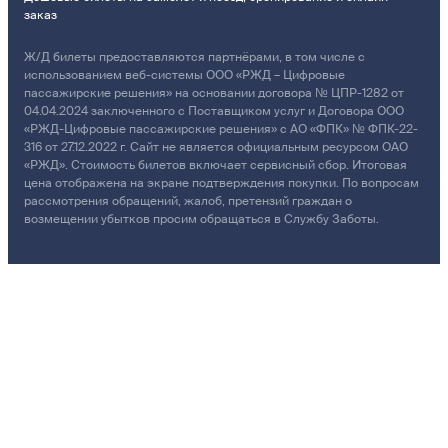
заказ
Ж/Д билеты предоставляются партнёрами, в том числе с
использованием веб-системы ООО «РЖД – Цифровые
пассажирские решения» на основании договора № ЦПР-1282 от
04.04.2024 заключенного с Поставщиком услуг и Договора ООО
«РЖД-Цифровые пассажирские решения» с АО «ФПК» № ФПК-22-
316 от 27.12.2022 г. Сайт не является официальным ресурсом ОАО
«РЖД». Стоимость билетов включает сервисный сбор. Итоговая
цена отображена на экране подтверждения покупки. По вопросам
рассмотрения обращений, жалоб, претензий граждан о
возмещении убытков просим обращаться в Службу Заботы.