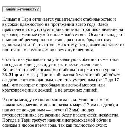
Нашли неточность?
Климат в
Тари
отличается удивительной стабильностью и
высокой влажностью на протяжении всего года. Здесь
практически отсутствует привычное для тропиков деление на
ярко выраженные сухой и влажный сезоны. Осадки выпадают
с завидной регулярностью с января по декабрь, поэтому
туристам стоит быть готовыми к тому, что дождевик станет их
постоянным спутником во время путешествия.
Статистика указывает на уникальную особенность местной
погоды: дожди здесь идут практически ежедневно.
Количество дней с осадками стабильно держится на уровне
28–31 дня
в месяц. При такой высокой частоте общий объем
осадков, согласно данным, остается умеренным (от 12 до 17
мм), что говорит о преобладании легкой мороси или
кратковременных дождей, а не затяжных ливней.
Разница между сезонами минимальна. Условно самым
«влажным» месяцем можно назвать март (17 мм осадков), а
наименее дождливым — август (12 мм), но для
путешественника эта разница будет практически незаметна.
Погода в Тари требует наличия непромокаемой обуви и
одежды в любое время года, так как полностью сухих