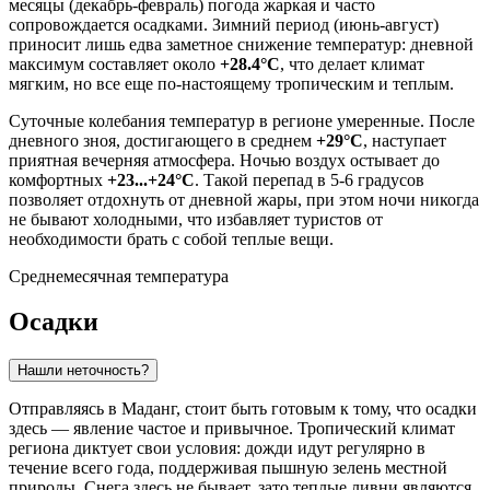
месяцы (декабрь-февраль) погода жаркая и часто
сопровождается осадками. Зимний период (июнь-август)
приносит лишь едва заметное снижение температур: дневной
максимум составляет около
+28.4°C
, что делает климат
мягким, но все еще по-настоящему тропическим и теплым.
Суточные колебания температур в регионе умеренные. После
дневного зноя, достигающего в среднем
+29°C
, наступает
приятная вечерняя атмосфера. Ночью воздух остывает до
комфортных
+23...+24°C
. Такой перепад в 5-6 градусов
позволяет отдохнуть от дневной жары, при этом ночи никогда
не бывают холодными, что избавляет туристов от
необходимости брать с собой теплые вещи.
Среднемесячная температура
Осадки
Нашли неточность?
Отправляясь в
Маданг
, стоит быть готовым к тому, что осадки
здесь — явление частое и привычное. Тропический климат
региона диктует свои условия: дожди идут регулярно в
течение всего года, поддерживая пышную зелень местной
природы. Снега здесь не бывает, зато теплые ливни являются