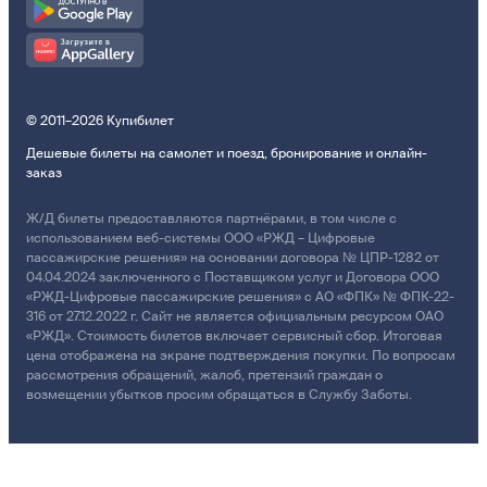
© 2011–2026 Купибилет
Дешевые билеты на самолет и поезд, бронирование и онлайн-
заказ
Ж/Д билеты предоставляются партнёрами, в том числе с
использованием веб-системы ООО «РЖД – Цифровые
пассажирские решения» на основании договора № ЦПР-1282 от
04.04.2024 заключенного с Поставщиком услуг и Договора ООО
«РЖД-Цифровые пассажирские решения» с АО «ФПК» № ФПК-22-
316 от 27.12.2022 г. Сайт не является официальным ресурсом ОАО
«РЖД». Стоимость билетов включает сервисный сбор. Итоговая
цена отображена на экране подтверждения покупки. По вопросам
рассмотрения обращений, жалоб, претензий граждан о
возмещении убытков просим обращаться в Службу Заботы.