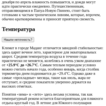
декабря по апрель влажность повышается, и дожди могут
идти практически ежедневно. Путешественникам,
отправляющимся в Папуа-Новую Гвинею, стоит быть
готовыми к частым тропическим ливням, которые, впрочем,
обычно кратковременны и приносят приятную свежесть.
Температура
Нашли неточность?
Климат в городе
Маданг
отличается завидной стабильностью:
здесь царит вечное лето, характерное для экваториальных
широт. Средняя температура воздуха в течение года
практически не меняется, колеблясь в очень узком диапазоне
от
+25.9°C до +26.7°C
. Самым теплым периодом условно
можно считать начало года, особенно январь, когда столбик
термометра днем поднимается до +29.4°C. Однако даже в
самые «прохладные» месяцы, такие как июль, жара не
отступает, и средние показатели уверенно держатся на
высоких отметках.
Понятия «зима» и «лето» здесь весьма условны, так как
температурный режим остается благоприятным для пляжного
отдыха круглый год. В летние для Южного полушария