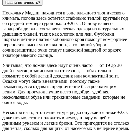
Нашли неточность?
Поскольку
Маданг
находится в зоне влажного тропического
климата, погода здесь остается стабильно теплой круглый год
со средней температурой около +26°C. Основу вашего
гардероба должна составлять легкая одежда из натуральных
дышащих тканей, таких как хлопок или лен. Футболки,
шорты и летние платья свободного кроя помогут комфортнее
переносить высокую влажность, а головной убор и
солнцезащитные очки станут надежной защитой от яркого
экваториального солнца.
Учитывая, что дожди здесь идут очень часто — от 19 до 30
дней в месяц в зависимости от сезона, — обязательно
возьмите с собой легкий дождевик или компактный зонт.
Осадки могут быть внезапными, поэтому также
рекомендуется отдавать предпочтение быстросохнущим
вещам. Для прогулок лучше всего подойдет удобная,
нескользящая обувь или треккинговые сандалии, которые не
боятся воды.
Несмотря на то, что температура редко опускается ниже +23°C
даже ночью, стоит положить в чемодан пару вещей с
длинным рукавом и легкие брюки. Это пригодится не столько
для тепла, сколько для защиты от насекомых в вечернее время.