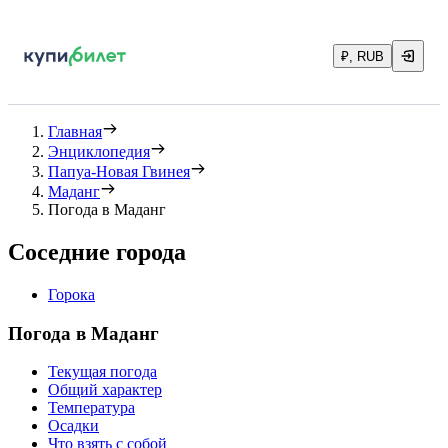
₽, RUB
Главная
Энциклопедия
Папуа-Новая Гвинея
Маданг
Погода в Маданг
Соседние города
Горока
Погода в Маданг
Текущая погода
Общий характер
Температура
Осадки
Что взять с собой