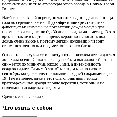
неотъемлемой частью атмосферы этого города в Папуа-Новой
Гвинее.
Наиболее влажный период по частоте осадков длится с конца
года до середины весны. В
декабре и январе
статистика
фиксирует максимальные показатели: дожди могут идти
практически ежедневно (до 30 дней с осадками в месяц). В это
время, а также в марте и апреле, вероятность попасть под
дождь очень высока, поэтому легкий дождевик или зонт
станут незаменимыми предметами в вашем багаже.
Относительно сухой сезон наступает с приходом лета и длится
до начала осени. С июня по август объем выпадающей влаги
снижается до минимума (около 5 мм), а интенсивность
осадков падает. Самым "сухим" месяцем можно назвать
сентябрь
, когда количество дождливых дней сокращается до
19. Тем не менее, даже в этот благоприятный период
кратковременные дожди вполне вероятны, хотя они и не
помешают насладиться отдыхом.
Среднемесячные осадки
Что взять с собой