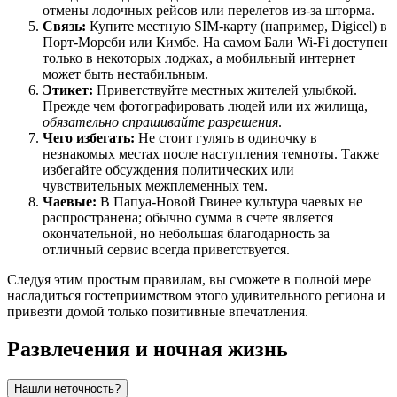
отмены лодочных рейсов или перелетов из-за шторма.
Связь:
Купите местную SIM-карту (например, Digicel) в
Порт-Морсби или Кимбе. На самом Бали Wi-Fi доступен
только в некоторых лоджах, а мобильный интернет
может быть нестабильным.
Этикет:
Приветствуйте местных жителей улыбкой.
Прежде чем фотографировать людей или их жилища,
обязательно спрашивайте разрешения
.
Чего избегать:
Не стоит гулять в одиночку в
незнакомых местах после наступления темноты. Также
избегайте обсуждения политических или
чувствительных межплеменных тем.
Чаевые:
В Папуа-Новой Гвинее культура чаевых не
распространена; обычно сумма в счете является
окончательной, но небольшая благодарность за
отличный сервис всегда приветствуется.
Следуя этим простым правилам, вы сможете в полной мере
насладиться гостеприимством этого удивительного региона и
привезти домой только позитивные впечатления.
Развлечения и ночная жизнь
Нашли неточность?