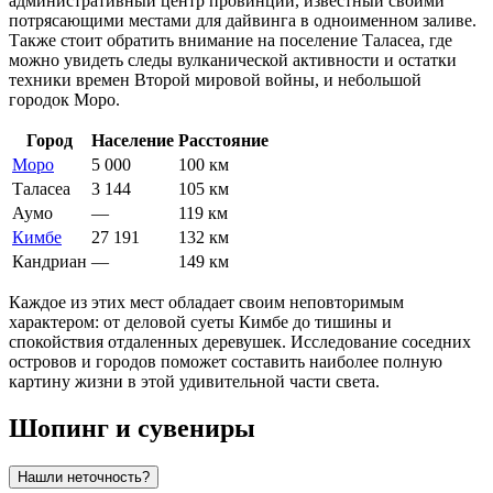
административный центр провинции, известный своими
потрясающими местами для дайвинга в одноименном заливе.
Также стоит обратить внимание на поселение
Таласеа
, где
можно увидеть следы вулканической активности и остатки
техники времен Второй мировой войны, и небольшой
городок
Моро
.
Город
Население
Расстояние
Моро
5 000
100 км
Таласеа
3 144
105 км
Аумо
—
119 км
Кимбе
27 191
132 км
Кандриан
—
149 км
Каждое из этих мест обладает своим неповторимым
характером: от деловой суеты Кимбе до тишины и
спокойствия отдаленных деревушек. Исследование соседних
островов и городов поможет составить наиболее полную
картину жизни в этой удивительной части света.
Шопинг и сувениры
Нашли неточность?