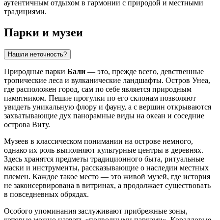
аутентичным отдыхом в гармонии с природой и местными
традициями.
Парки и музеи
Нашли неточность?
Природные парки
Бали
— это, прежде всего, девственные
тропические леса и вулканические ландшафты. Остров Унеа,
где расположен город, сам по себе является природным
памятником. Пешие прогулки по его склонам позволяют
увидеть уникальную флору и фауну, а с вершин открываются
захватывающие дух панорамные виды на океан и соседние
острова Виту.
Музеев в классическом понимании на острове немного,
однако их роль выполняют культурные центры в деревнях.
Здесь хранятся предметы традиционного быта, ритуальные
маски и инструменты, рассказывающие о наследии местных
племен. Каждое такое место — это живой музей, где история
не законсервирована в витринах, а продолжает существовать
в повседневных обрядах.
Особого упоминания заслуживают прибрежные зоны,
которые можно назвать «подводными парками». Коралловые