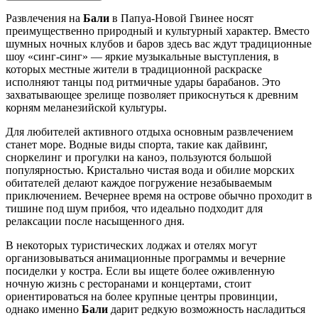
Развлечения на
Бали
в Папуа-Новой Гвинее носят
преимущественно природный и культурный характер. Вместо
шумных ночных клубов и баров здесь вас ждут традиционные
шоу «синг-синг» — яркие музыкальные выступления, в
которых местные жители в традиционной раскраске
исполняют танцы под ритмичные удары барабанов. Это
захватывающее зрелище позволяет прикоснуться к древним
корням меланезийской культуры.
Для любителей активного отдыха основным развлечением
станет море. Водные виды спорта, такие как дайвинг,
сноркелинг и прогулки на каноэ, пользуются большой
популярностью. Кристально чистая вода и обилие морских
обитателей делают каждое погружение незабываемым
приключением. Вечернее время на острове обычно проходит в
тишине под шум прибоя, что идеально подходит для
релаксации после насыщенного дня.
В некоторых туристических лоджах и отелях могут
организовываться анимационные программы и вечерние
посиделки у костра. Если вы ищете более оживленную
ночную жизнь с ресторанами и концертами, стоит
ориентироваться на более крупные центры провинции,
однако именно
Бали
дарит редкую возможность насладиться