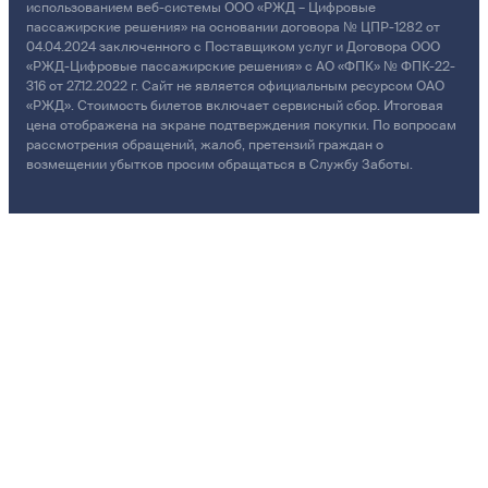
использованием веб-системы ООО «РЖД – Цифровые
пассажирские решения» на основании договора № ЦПР-1282 от
04.04.2024 заключенного с Поставщиком услуг и Договора ООО
«РЖД-Цифровые пассажирские решения» с АО «ФПК» № ФПК-22-
316 от 27.12.2022 г. Сайт не является официальным ресурсом ОАО
«РЖД». Стоимость билетов включает сервисный сбор. Итоговая
цена отображена на экране подтверждения покупки. По вопросам
рассмотрения обращений, жалоб, претензий граждан о
возмещении убытков просим обращаться в Службу Заботы.