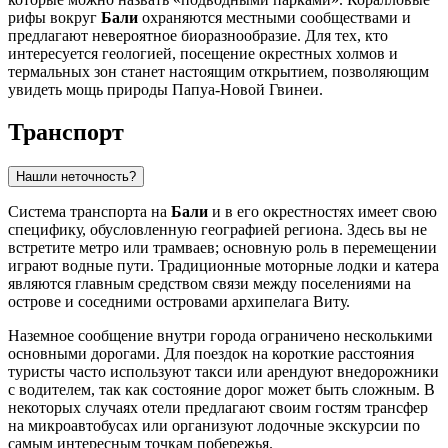
рифы вокруг
Бали
охраняются местными сообществами и
предлагают невероятное биоразнообразие. Для тех, кто
интересуется геологией, посещение окрестных холмов и
термальных зон станет настоящим открытием, позволяющим
увидеть мощь природы Папуа-Новой Гвинеи.
Транспорт
Нашли неточность?
Система транспорта на
Бали
и в его окрестностях имеет свою
специфику, обусловленную географией региона. Здесь вы не
встретите метро или трамваев; основную роль в перемещении
играют водные пути. Традиционные моторные лодки и катера
являются главным средством связи между поселениями на
острове и соседними островами архипелага Виту.
Наземное сообщение внутри города ограничено несколькими
основными дорогами. Для поездок на короткие расстояния
туристы часто используют такси или арендуют внедорожники
с водителем, так как состояние дорог может быть сложным. В
некоторых случаях отели предлагают своим гостям трансфер
на микроавтобусах или организуют лодочные экскурсии по
самым интересным точкам побережья.