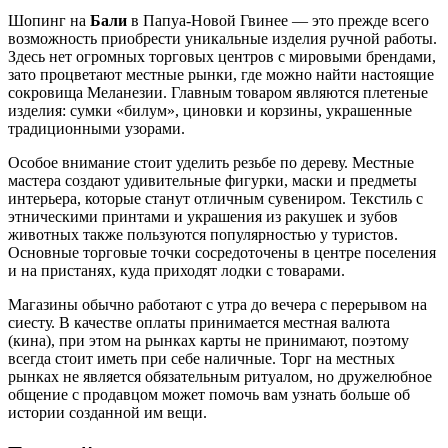
Шопинг на
Бали
в Папуа-Новой Гвинее — это прежде всего
возможность приобрести уникальные изделия ручной работы.
Здесь нет огромных торговых центров с мировыми брендами,
зато процветают местные рынки, где можно найти настоящие
сокровища Меланезии. Главным товаром являются плетеные
изделия: сумки «билум», циновки и корзины, украшенные
традиционными узорами.
Особое внимание стоит уделить резьбе по дереву. Местные
мастера создают удивительные фигурки, маски и предметы
интерьера, которые станут отличным сувениром. Текстиль с
этническими принтами и украшения из ракушек и зубов
животных также пользуются популярностью у туристов.
Основные торговые точки сосредоточены в центре поселения
и на пристанях, куда приходят лодки с товарами.
Магазины обычно работают с утра до вечера с перерывом на
сиесту. В качестве оплаты принимается местная валюта
(кина), при этом на рынках карты не принимают, поэтому
всегда стоит иметь при себе наличные. Торг на местных
рынках не является обязательным ритуалом, но дружелюбное
общение с продавцом может помочь вам узнать больше об
истории созданной им вещи.