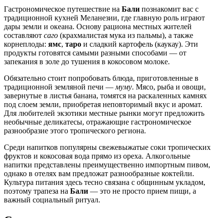
Гастрономическое путешествие на
Бали
познакомит вас с
традиционной кухней Меланезии, где главную роль играют
дары земли и океана. Основу рациона местных жителей
составляют
саго
(крахмалистая мука из пальмы), а также
корнеплоды:
ямс
,
таро
и сладкий картофель (каукау). Эти
продукты готовятся самыми разными способами — от
запекания в золе до тушения в кокосовом молоке.
Обязательно стоит попробовать блюда, приготовленные в
традиционной земляной печи —
муму
. Мясо, рыба и овощи,
завернутые в листья банана, томятся на раскаленных камнях
под слоем земли, приобретая неповторимый вкус и аромат.
Для любителей экзотики местные рынки могут предложить
необычные деликатесы, отражающие гастрономическое
разнообразие этого тропического региона.
Среди напитков популярны свежевыжатые соки тропических
фруктов и кокосовая вода прямо из ореха. Алкогольные
напитки представлены преимущественно импортным пивом,
однако в отелях вам предложат разнообразные коктейли.
Культура питания здесь тесно связана с общинным укладом,
поэтому трапеза на
Бали
— это не просто прием пищи, а
важный социальный ритуал.