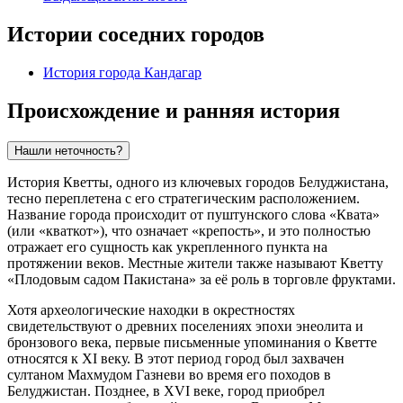
Истории соседних городов
История города Кандагар
Происхождение и ранняя история
Нашли неточность?
История Кветты, одного из ключевых городов Белуджистана,
тесно переплетена с его стратегическим расположением.
Название города происходит от пуштунского слова «Квата»
(или «кваткот»), что означает «крепость», и это полностью
отражает его сущность как укрепленного пункта на
протяжении веков. Местные жители также называют Кветту
«Плодовым садом Пакистана» за её роль в торговле фруктами.
Хотя археологические находки в окрестностях
свидетельствуют о древних поселениях эпохи энеолита и
бронзового века, первые письменные упоминания о Кветте
относятся к XI веку. В этот период город был захвачен
султаном Махмудом Газневи во время его походов в
Белуджистан. Позднее, в XVI веке, город приобрел