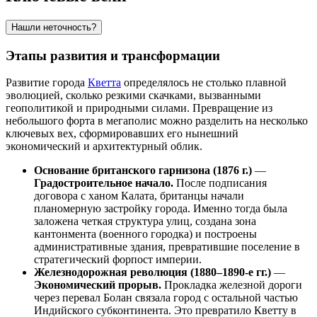
Нашли неточность?
Этапы развития и трансформации
Развитие города
Кветта
определялось не столько плавной
эволюцией, сколько резкими скачками, вызванными
геополитикой и природными силами. Превращение из
небольшого форта в мегаполис можно разделить на несколько
ключевых вех, сформировавших его нынешний
экономический и архитектурный облик.
Основание британского гарнизона (1876 г.)
—
Градостроительное начало.
После подписания
договора с ханом Калата, британцы начали
планомерную застройку города. Именно тогда была
заложена четкая структура улиц, создана зона
кантонмента (военного городка) и построены
административные здания, превратившие поселение в
стратегический форпост империи.
Железнодорожная революция (1880–1890-е гг.)
—
Экономический прорыв.
Прокладка железной дороги
через перевал Болан связала город с остальной частью
Индийского субконтинента. Это превратило Кветту в