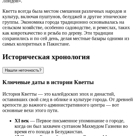
Лондон».
Кветта всегда была местом смешения различных народов и
культур, включая пуштунов, белуджей и другие этнические
группы. Экономика города традиционно основывалась на
сельском хозяйстве, особенно садоводстве, и ремеслах, таких
как ковроткачество и резьба по дереву. Эти традиции
сохранились и по сей день, делая местные базары одними из
самых колоритных в Пакистане.
Историческая хронология
Нашли неточность?
Ключевые даты в истории Кветты
История Кветты — это калейдоскоп эпох и династий,
оставивших свой след в облике и культуре города. От древней
крепости до важного административного центра — вот
основные вехи этого пути.
XI век
— Первое письменное упоминание о городе,
когда он был захвачен султаном Махмудом Газневи во
время его похода в Белуджистан.