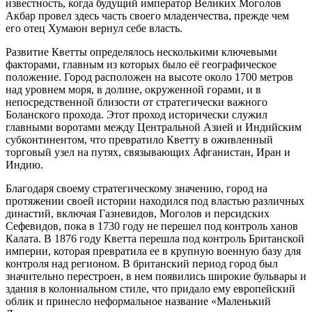
известность, когда будущий император Великих Моголов
Акбар провел здесь часть своего младенчества, прежде чем
его отец Хумаюн вернул себе власть.
Развитие Кветты определялось несколькими ключевыми
факторами, главным из которых было её географическое
положение. Город расположен на высоте около 1700 метров
над уровнем моря, в долине, окруженной горами, и в
непосредственной близости от стратегически важного
Боланского прохода. Этот проход исторически служил
главными воротами между Центральной Азией и Индийским
субконтинентом, что превратило Кветту в оживленный
торговый узел на путях, связывающих Афганистан, Иран и
Индию.
Благодаря своему стратегическому значению, город на
протяжении своей истории находился под властью различных
династий, включая Газневидов, Моголов и персидских
Сефевидов, пока в 1730 году не перешел под контроль ханов
Калата. В 1876 году Кветта перешла под контроль Британской
империи, которая превратила ее в крупную военную базу для
контроля над регионом. В британский период город был
значительно перестроен, в нем появились широкие бульвары и
здания в колониальном стиле, что придало ему европейский
облик и принесло неформальное название «Маленький