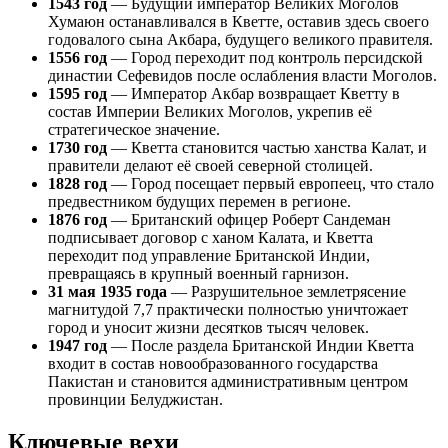
1543 год
— Будущий император Великих Моголов
Хумаюн останавливался в Кветте, оставив здесь своего
годовалого сына Акбара, будущего великого правителя.
1556 год
— Город переходит под контроль персидской
династии Сефевидов после ослабления власти Моголов.
1595 год
— Император Акбар возвращает Кветту в
состав Империи Великих Моголов, укрепив её
стратегическое значение.
1730 год
— Кветта становится частью ханства Калат, и
правители делают её своей северной столицей.
1828 год
— Город посещает первый европеец, что стало
предвестником будущих перемен в регионе.
1876 год
— Британский офицер Роберт Сандеман
подписывает договор с ханом Калата, и Кветта
переходит под управление Британской Индии,
превращаясь в крупный военный гарнизон.
31 мая 1935 года
— Разрушительное землетрясение
магнитудой 7,7 практически полностью уничтожает
город и уносит жизни десятков тысяч человек.
1947 год
— После раздела Британской Индии Кветта
входит в состав новообразованного государства
Пакистан и становится административным центром
провинции Белуджистан.
Ключевые вехи