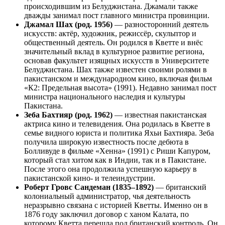
происходившим из Белуджистана. Джамали также
дважды занимал пост главного министра провинции.
Джамал Шах (род. 1956)
— разносторонний деятель
искусств: актёр, художник, режиссёр, скульптор и
общественный деятель. Он родился в Кветте и внёс
значительный вклад в культурное развитие региона,
основав факультет изящных искусств в Университете
Белуджистана. Шах также известен своими ролями в
пакистанском и международном кино, включая фильм
«К2: Предельная высота» (1991). Недавно занимал пост
министра национального наследия и культуры
Пакистана.
Зеба Бахтияр (род. 1962)
— известная пакистанская
актриса кино и телевидения. Она родилась в Кветте в
семье видного юриста и политика Яхьи Бахтияра. Зеба
получила широкую известность после дебюта в
Болливуде в фильме «Хенна» (1991) с Риши Капуром,
который стал хитом как в Индии, так и в Пакистане.
После этого она продолжила успешную карьеру в
пакистанской кино- и телеиндустрии.
Роберт Гровс Сандеман (1835–1892)
— британский
колониальный администратор, чья деятельность
неразрывно связана с историей Кветты. Именно он в
1876 году заключил договор с ханом Калата, по
которому Кветта перешла под британский контроль. Он