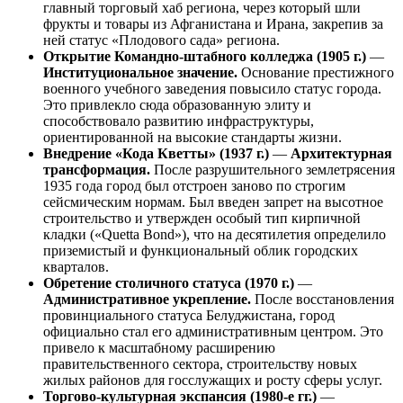
главный торговый хаб региона, через который шли
фрукты и товары из Афганистана и Ирана, закрепив за
ней статус «Плодового сада» региона.
Открытие Командно-штабного колледжа (1905 г.)
—
Институциональное значение.
Основание престижного
военного учебного заведения повысило статус города.
Это привлекло сюда образованную элиту и
способствовало развитию инфраструктуры,
ориентированной на высокие стандарты жизни.
Внедрение «Кода Кветты» (1937 г.)
—
Архитектурная
трансформация.
После разрушительного землетрясения
1935 года город был отстроен заново по строгим
сейсмическим нормам. Был введен запрет на высотное
строительство и утвержден особый тип кирпичной
кладки («Quetta Bond»), что на десятилетия определило
приземистый и функциональный облик городских
кварталов.
Обретение столичного статуса (1970 г.)
—
Административное укрепление.
После восстановления
провинциального статуса Белуджистана, город
официально стал его административным центром. Это
привело к масштабному расширению
правительственного сектора, строительству новых
жилых районов для госслужащих и росту сферы услуг.
Торгово-культурная экспансия (1980-е гг.)
—