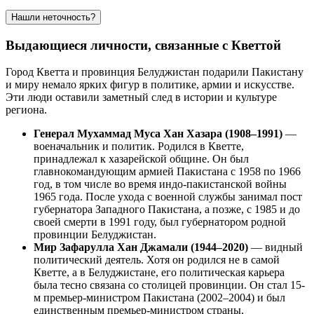
Нашли неточность?
Выдающиеся личности, связанные с Кветтой
Город Кветта и провинция Белуджистан подарили Пакистану
и миру немало ярких фигур в политике, армии и искусстве.
Эти люди оставили заметный след в истории и культуре
региона.
Генерал Мухаммад Муса Хан Хазара (1908–1991)
—
военачальник и политик. Родился в Кветте,
принадлежал к хазарейской общине. Он был
главнокомандующим армией Пакистана с 1958 по 1966
год, в том числе во время индо-пакистанской войны
1965 года. После ухода с военной службы занимал пост
губернатора Западного Пакистана, а позже, с 1985 и до
своей смерти в 1991 году, был губернатором родной
провинции Белуджистан.
Мир Зафарулла Хан Джамали (1944–2020)
— видный
политический деятель. Хотя он родился не в самой
Кветте, а в Белуджистане, его политическая карьера
была тесно связана со столицей провинции. Он стал 15-
м премьер-министром Пакистана (2002–2004) и был
единственным премьер-министром страны,