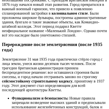
небольшими постройками. С приходом Британской империи в
1876 году начался новый этап развития. Город превратился в
важный военный гарнизон, что привело к появлению
спланированной застройки в
колониальном стиле
. Были
проложены широкие бульвары, построены административные
здания, бунгало и такие знаковые объекты, как Командно-
штабной колледж. Этот период подарил Кветте
неофициальное название «Маленький Лондон». Однако почти
всё это наследие было уничтожено стихией.
Перерождение после землетрясения (после 1935
года)
Землетрясение 31 мая 1935 года практически стёрло город с
лица земли, унеся жизни десятков тысяч человек. После
трагедии британская администрация приняла
беспрецедентное решение: все оставшиеся строения были
снесены, и город начали отстраивать заново по строгому
сейсмостойкому строительному кодексу
, принятому в 1937
году. Этот документ стал определяющим для всей
последующей архитектуры Кветты.
Функционализм и безопасность:
Новые правила
запрещали возведение высоких зданий и предписывали
использование железобетонных конструкций, балок и