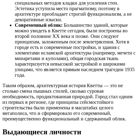
специальных методов кладки для усиления стен.
Эстетика уступила место прагматизму, поэтому в
архитектуре преобладает строгий функционализм, а не
декоративные изыски.
Современный облик:
Большинство зданий, которые
можно увидеть в Кветте сегодня, были построены во
второй половине XX века и позже. Они следуют
принципам, заложенным после землетрясения. Хотя в
городе есть и современные постройки, и здания с
элементами исламской архитектуры (например, мечети с
минаретами и куполами), общая городская ткань
характеризуется невысокой застройкой и широкими
улицами, что является прямым наследием трагедии 1935
года.
Таким образом, архитектурная история Кветты — это не
столько смена пышных стилей, сколько суровая
необходимость, продиктованная природой. Город стал одним
из первых в регионе, где принципы сейсмостойкого
строительства были применены в масштабах целого
мегаполиса, что и сформировало его современный,
преимущественно функциональный и сдержанный облик.
Выдающиеся личности