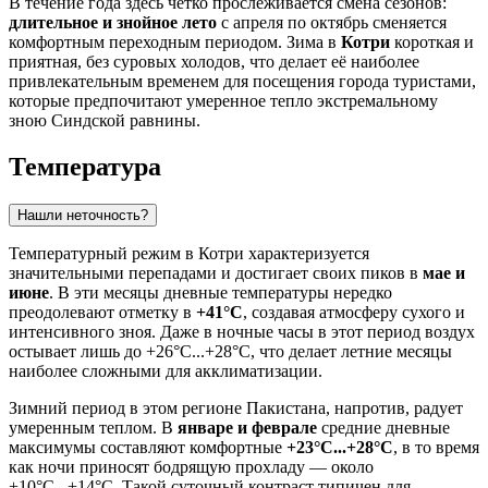
В течение года здесь четко прослеживается смена сезонов:
длительное и знойное лето
с апреля по октябрь сменяется
комфортным переходным периодом. Зима в
Котри
короткая и
приятная, без суровых холодов, что делает её наиболее
привлекательным временем для посещения города туристами,
которые предпочитают умеренное тепло экстремальному
зною Синдской равнины.
Температура
Нашли неточность?
Температурный режим в
Котри
характеризуется
значительными перепадами и достигает своих пиков в
мае и
июне
. В эти месяцы дневные температуры нередко
преодолевают отметку в
+41°C
, создавая атмосферу сухого и
интенсивного зноя. Даже в ночные часы в этот период воздух
остывает лишь до +26°C...+28°C, что делает летние месяцы
наиболее сложными для акклиматизации.
Зимний период в этом регионе
Пакистана
, напротив, радует
умеренным теплом. В
январе и феврале
средние дневные
максимумы составляют комфортные
+23°C...+28°C
, в то время
как ночи приносят бодрящую прохладу — около
+10°C...+14°C. Такой суточный контраст типичен для