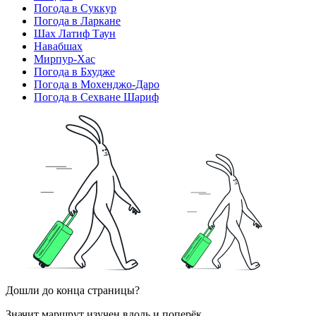
Погода в Суккур
Погода в Ларкане
Шах Латиф Таун
Навабшах
Мирпур-Хас
Погода в Бхудже
Погода в Мохенджо-Даро
Погода в Сехване Шариф
Дошли до конца страницы?
Значит маршрут изучен вдоль и поперёк