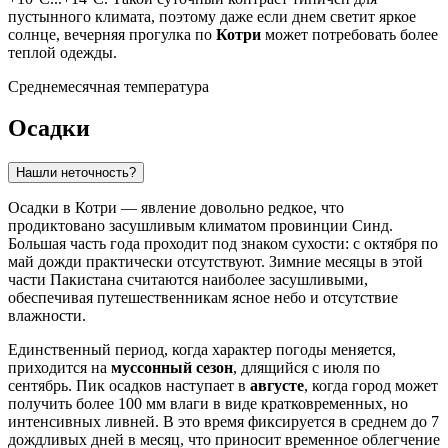
пустынного климата, поэтому даже если днем светит яркое
солнце, вечерняя прогулка по
Котри
может потребовать более
теплой одежды.
Среднемесячная температура
Осадки
Нашли неточность?
Осадки в
Котри
— явление довольно редкое, что
продиктовано засушливым климатом провинции Синд.
Большая часть года проходит под знаком сухости: с октября по
май дожди практически отсутствуют. Зимние месяцы в этой
части
Пакистана
считаются наиболее засушливыми,
обеспечивая путешественникам ясное небо и отсутствие
влажности.
Единственный период, когда характер погоды меняется,
приходится на
муссонный сезон
, длящийся с июля по
сентябрь. Пик осадков наступает в
августе
, когда город может
получить более 100 мм влаги в виде кратковременных, но
интенсивных ливней. В это время фиксируется в среднем до 7
дождливых дней в месяц, что приносит временное облегчение