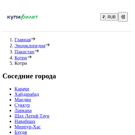
₽, RUB
Главная
Энциклопедия
Пакистан
Котри
Котри
Соседние города
Карачи
Хайдарабад
Мандви
Суккур
Ларкана
Шах Латиф Таун
Навабшах
Мирпур-Хас
Бхудж