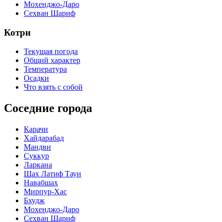
Мохенджо-Даро
Сехван Шариф
Котри
Текущая погода
Общий характер
Температура
Осадки
Что взять с собой
Соседние города
Карачи
Хайдарабад
Мандви
Суккур
Ларкана
Шах Латиф Таун
Навабшах
Мирпур-Хас
Бхудж
Мохенджо-Даро
Сехван Шариф