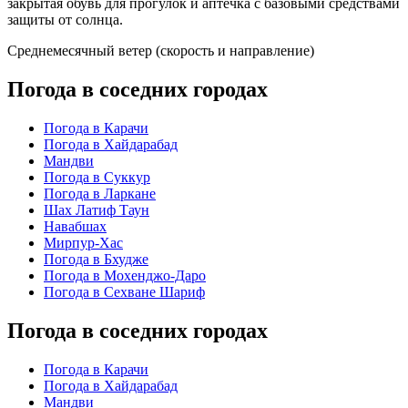
закрытая обувь для прогулок и аптечка с базовыми средствами
защиты от солнца.
Среднемесячный ветер (скорость и направление)
Погода в соседних городах
Погода в Карачи
Погода в Хайдарабад
Мандви
Погода в Суккур
Погода в Ларкане
Шах Латиф Таун
Навабшах
Мирпур-Хас
Погода в Бхудже
Погода в Мохенджо-Даро
Погода в Сехване Шариф
Погода в соседних городах
Погода в Карачи
Погода в Хайдарабад
Мандви