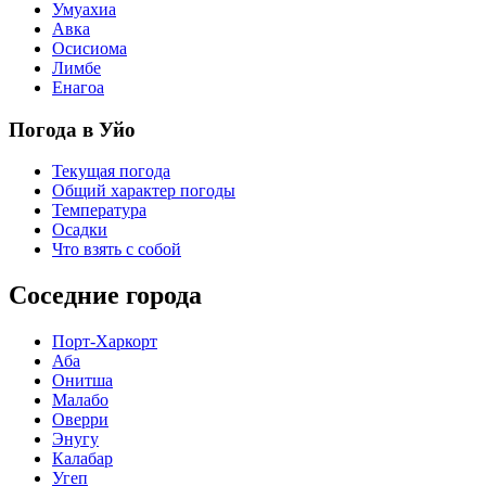
Умуахиа
Авка
Осисиома
Лимбе
Енагоа
Погода в Уйо
Текущая погода
Общий характер погоды
Температура
Осадки
Что взять с собой
Соседние города
Порт-Харкорт
Аба
Онитша
Малабо
Оверри
Энугу
Калабар
Угеп