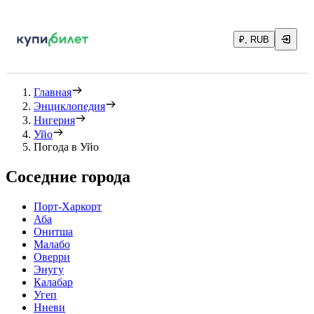
₽, RUB
Главная
Энциклопедия
Нигерия
Уйо
Погода в Уйо
Соседние города
Порт-Харкорт
Аба
Онитша
Малабо
Оверри
Энугу
Калабар
Угеп
Нневи