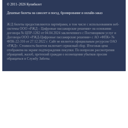
© 2011–2026 Купибилет
Дешевые билеты на самолет и поезд, бронирование и онлайн-заказ
Ж/Д билеты предоставляются партнёрами, в том числе с использованием веб-
системы ООО «РЖД – Цифровые пассажирские решения» на основании
договора № ЦПР-1282 от 04.04.2024 заключенного с Поставщиком услуг и
Договора ООО «РЖД-Цифровые пассажирские решения» с АО «ФПК» №
ФПК-22-316 от 27.12.2022 г. Сайт не является официальным ресурсом ОАО
«РЖД». Стоимость билетов включает сервисный сбор. Итоговая цена
отображена на экране подтверждения покупки. По вопросам рассмотрения
обращений, жалоб, претензий граждан о возмещении убытков просим
обращаться в Службу Заботы.