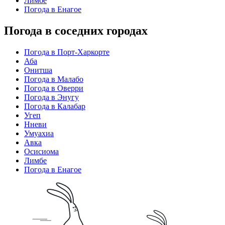
Лимбе
Погода в Енагое
Погода в соседних городах
Погода в Порт-Харкорте
Аба
Онитша
Погода в Малабо
Погода в Оверри
Погода в Энугу
Погода в Калабар
Угеп
Нневи
Умуахиа
Авка
Осисиома
Лимбе
Погода в Енагое