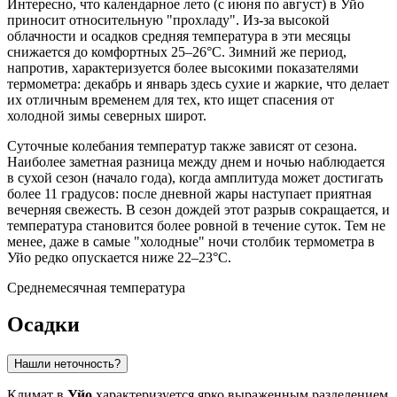
Интересно, что календарное лето (с июня по август) в Уйо
приносит относительную "прохладу". Из-за высокой
облачности и осадков средняя температура в эти месяцы
снижается до комфортных 25–26°C. Зимний же период,
напротив, характеризуется более высокими показателями
термометра: декабрь и январь здесь сухие и жаркие, что делает
их отличным временем для тех, кто ищет спасения от
холодной зимы северных широт.
Суточные колебания температур также зависят от сезона.
Наиболее заметная разница между днем и ночью наблюдается
в сухой сезон (начало года), когда амплитуда может достигать
более 11 градусов: после дневной жары наступает приятная
вечерняя свежесть. В сезон дождей этот разрыв сокращается, и
температура становится более ровной в течение суток. Тем не
менее, даже в самые "холодные" ночи столбик термометра в
Уйо редко опускается ниже 22–23°C.
Среднемесячная температура
Осадки
Нашли неточность?
Климат в
Уйо
характеризуется ярко выраженным разделением