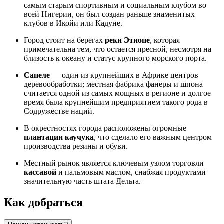
самым старым спортивным и социальным клубом во
всей
Нигерии
, он был создан раньше знаменитых
клубов в Икойи или Кадуне.
Город стоит на берегах
реки Этиопе
, которая
примечательна тем, что остается пресной, несмотря на
близость к океану и статус крупного морского порта.
Сапеле
— один из крупнейших в Африке центров
деревообработки; местная фабрика фанеры и шпона
считается одной из самых мощных в регионе и долгое
время была крупнейшим предприятием такого рода в
Содружестве наций.
В окрестностях города расположены огромные
плантации каучука
, что сделало его важным центром
производства резины и обуви.
Местный рынок является ключевым узлом торговли
кассавой
и пальмовым маслом, снабжая продуктами
значительную часть штата Дельта.
Как добраться