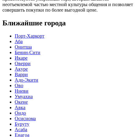
неотъемлемой частью местной культуры общения и позволяет
совершить покупки по более выгодной цене.
Ближайшие города
Порт-Харкорт
Аба
Онитша
Бенин-Сити
Икаре
Оверри
Акуре
Варри
Адо-Экити
Ово
Нневи
Умуахиа
Окене
Авка
О́ндо
Осисиома
Буруту
Асаба
Енагоа