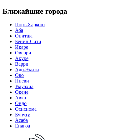
Ближайшие города
Порт-Харкорт
Аба
Онитша
Бенин-Сити
Икаре
Оверри
Акуре
Варри
Адо-Экити
Ово
Нневи
Умуахиа
Окене
Авка
О́ндо
Осисиома
Буруту
Асаба
Енагоа