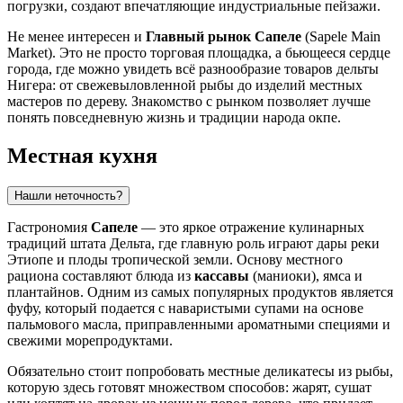
погрузки, создают впечатляющие индустриальные пейзажи.
Не менее интересен и
Главный рынок Сапеле
(Sapele Main
Market). Это не просто торговая площадка, а бьющееся сердце
города, где можно увидеть всё разнообразие товаров дельты
Нигера: от свежевыловленной рыбы до изделий местных
мастеров по дереву. Знакомство с рынком позволяет лучше
понять повседневную жизнь и традиции народа окпе.
Местная кухня
Нашли неточность?
Гастрономия
Сапеле
— это яркое отражение кулинарных
традиций штата Дельта, где главную роль играют дары реки
Этиопе и плоды тропической земли. Основу местного
рациона составляют блюда из
кассавы
(маниоки), ямса и
плантайнов. Одним из самых популярных продуктов является
фуфу, который подается с наваристыми супами на основе
пальмового масла, приправленными ароматными специями и
свежими морепродуктами.
Обязательно стоит попробовать местные деликатесы из рыбы,
которую здесь готовят множеством способов: жарят, сушат