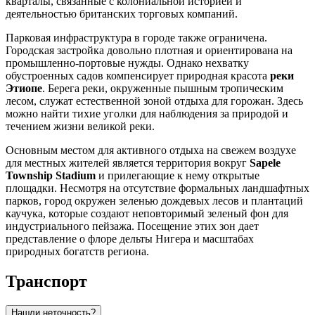
кварталы, связанные с колониальной историей и
деятельностью британских торговых компаний.
Парковая инфраструктура в городе также ограничена.
Городская застройка довольно плотная и ориентирована на
промышленно-портовые нужды. Однако нехватку
обустроенных садов компенсирует природная красота
реки
Этиопе
. Берега реки, окруженные пышным тропическим
лесом, служат естественной зоной отдыха для горожан. Здесь
можно найти тихие уголки для наблюдения за природой и
течением жизни великой реки.
Основным местом для активного отдыха на свежем воздухе
для местных жителей является территория вокруг
Sapele
Township Stadium
и прилегающие к нему открытые
площадки. Несмотря на отсутствие формальных ландшафтных
парков, город окружен зеленью дождевых лесов и плантаций
каучука, которые создают неповторимый зеленый фон для
индустриального пейзажа. Посещение этих зон дает
представление о флоре дельты Нигера и масштабах
природных богатств региона.
Транспорт
Нашли неточность?