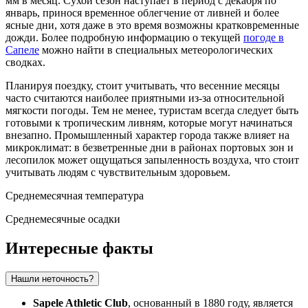
мм в месяц. Сухой сезон наступает в период с декабря по
январь, принося временное облегчение от ливней и более
ясные дни, хотя даже в это время возможны кратковременные
дожди. Более подробную информацию о текущей
погоде в
Сапеле
можно найти в специальных метеорологических
сводках.
Планируя поездку, стоит учитывать, что весенние месяцы
часто считаются наиболее приятными из-за относительной
мягкости погоды. Тем не менее, туристам всегда следует быть
готовыми к тропическим ливням, которые могут начинаться
внезапно. Промышленный характер города также влияет на
микроклимат: в безветренные дни в районах портовых зон и
лесопилок может ощущаться запыленность воздуха, что стоит
учитывать людям с чувствительным здоровьем.
Среднемесячная температура
Среднемесячные осадки
Интересные факты
Нашли неточность?
Sapele Athletic Club
, основанный в 1880 году, является