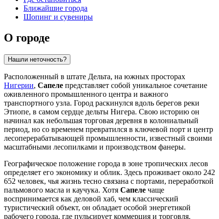
Ближайшие города
Шопинг и сувениры
О городе
Нашли неточность?
Расположенный в штате Дельта, на южных просторах
Нигерии
,
Сапеле
представляет собой уникальное сочетание
оживленного промышленного центра и важного
транспортного узла. Город раскинулся вдоль берегов реки
Этиопе, в самом сердце дельты Нигера. Свою историю он
начинал как небольшая торговая деревня в колониальный
период, но со временем превратился в ключевой порт и центр
лесоперерабатывающей промышленности, известный своими
масштабными лесопилками и производством фанеры.
Географическое положение города в зоне тропических лесов
определяет его экономику и облик. Здесь проживает около 242
652 человек, чья жизнь тесно связана с портами, переработкой
пальмового масла и каучука. Хотя
Сапеле
чаще
воспринимается как деловой хаб, чем классический
туристический объект, он обладает особой энергетикой
рабочего города, где пульсирует коммерция и торговля.