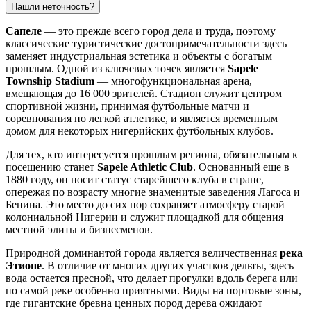
Нашли неточность?
Сапеле
— это прежде всего город дела и труда, поэтому
классические туристические достопримечательности здесь
заменяет индустриальная эстетика и объекты с богатым
прошлым. Одной из ключевых точек является
Sapele
Township Stadium
— многофункциональная арена,
вмещающая до 16 000 зрителей. Стадион служит центром
спортивной жизни, принимая футбольные матчи и
соревнования по легкой атлетике, и является временным
домом для некоторых нигерийских футбольных клубов.
Для тех, кто интересуется прошлым региона, обязательным к
посещению станет
Sapele Athletic Club
. Основанный еще в
1880 году, он носит статус старейшего клуба в стране,
опережая по возрасту многие знаменитые заведения Лагоса и
Бенина. Это место до сих пор сохраняет атмосферу старой
колониальной Нигерии и служит площадкой для общения
местной элиты и бизнесменов.
Природной доминантой города является величественная
река
Этиопе
. В отличие от многих других участков дельты, здесь
вода остается пресной, что делает прогулки вдоль берега или
по самой реке особенно приятными. Виды на портовые зоны,
где гигантские бревна ценных пород дерева ожидают