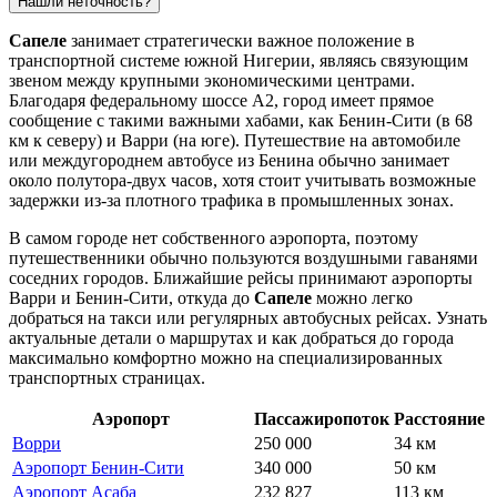
Нашли неточность?
Сапеле
занимает стратегически важное положение в
транспортной системе южной
Нигерии
, являясь связующим
звеном между крупными экономическими центрами.
Благодаря федеральному шоссе A2, город имеет прямое
сообщение с такими важными хабами, как Бенин-Сити (в 68
км к северу) и Варри (на юге). Путешествие на автомобиле
или междугороднем автобусе из Бенина обычно занимает
около полутора-двух часов, хотя стоит учитывать возможные
задержки из-за плотного трафика в промышленных зонах.
В самом городе нет собственного аэропорта, поэтому
путешественники обычно пользуются воздушными гаванями
соседних городов. Ближайшие рейсы принимают аэропорты
Варри и Бенин-Сити, откуда до
Сапеле
можно легко
добраться на такси или регулярных автобусных рейсах. Узнать
актуальные детали о маршрутах и
как добраться
до города
максимально комфортно можно на специализированных
транспортных страницах.
Аэропорт
Пассажиропоток
Расстояние
Ворри
250 000
34 км
Аэропорт Бенин-Сити
340 000
50 км
Аэропорт Асаба
232 827
113 км