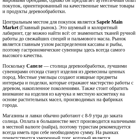
мировыми брендами, однако он предлагает аутентичный опыт
покупок, ориентированный на качественные местные товары
и продукты деревообработки.
Центральным местом для покупок является
Sapele Main
Market
(Главный рынок). Это шумный и колоритный
лабиринт, где можно найти всё: от знаменитых тканей ручной
работы до свежайших специй и пальмового масла. Рынок
является главным узлом распределения кассавы и рыбы,
поэтому гастрономические сувениры здесь всегда самого
высокого качества.
Поскольку
Сапеле
— столица деревообработки, лучшими
сувенирами отсюда станут изделия из древесины ценных
пород. Местные умельцы создают изящные предметы
интерьера и поделки, которые отражают мастерство работы с
деревом, накопленное поколениями. Также стоит обратить
внимание на изделия из каучука и местную косметику на
основе растительных масел, производимых на фабриках
города.
Магазины и лавки обычно работают с 8-9 утра до заката
солнца. Оплата в большинстве мест производится наличными
в местной валюте (найра), поэтому туристам рекомендуется
всегда иметь при себе необходимую сумму. На рынках
приветствуется умеренный торг, который является