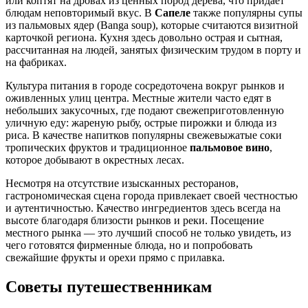
или коптят на дровах из ценных пород дерева, что придает
блюдам неповторимый вкус. В
Сапеле
также популярны супы
из пальмовых ядер (Banga soup), которые считаются визитной
карточкой региона. Кухня здесь довольно острая и сытная,
рассчитанная на людей, занятых физическим трудом в порту и
на фабриках.
Культура питания в городе сосредоточена вокруг рынков и
оживленных улиц центра. Местные жители часто едят в
небольших закусочных, где подают свежеприготовленную
уличную еду: жареную рыбу, острые пирожки и блюда из
риса. В качестве напитков популярны свежевыжатые соки
тропических фруктов и традиционное
пальмовое вино
,
которое добывают в окрестных лесах.
Несмотря на отсутствие изысканных ресторанов,
гастрономическая сцена города привлекает своей честностью
и аутентичностью. Качество ингредиентов здесь всегда на
высоте благодаря близости рынков и реки. Посещение
местного рынка — это лучший способ не только увидеть, из
чего готовятся фирменные блюда, но и попробовать
свежайшие фрукты и орехи прямо с прилавка.
Советы путешественникам