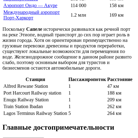
Аэропорт Ондо — Акуре
114 000
158 км
Международный аэропорт
1.2 млн
169 км
Порт-Харкорт
Поскольку
Сапеле
исторически развивался как речной порт
на реке Этиопе, водный транспорт до сих пор играет роль в
жизни города. Хотя он ориентирован преимущественно на
грузовые перевозки древесины и продуктов переработки,
существуют локальные возможности для перемещения по
воде. Железнодорожное сообщение в данном районе развито
слабо, поэтому основным выбором для туристов и
бизнесменов остаются автомобильные дороги.
Станция
Пассажиропоток
Расстояние
Alfred Rewane Station
1
47 км
Port Harcourt Railway station
1
188 км
Enugu Railway Station
1
209 км
Train Station Ibadan
1
262 км
Lagos Terminus Railway Station
5
264 км
Главные достопримечательности