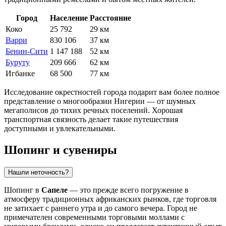
Город
Население
Расстояние
Коко
25 792
29 км
Варри
830 106
37 км
Бенин-Сити
1 147 188
52 км
Буруту
209 666
62 км
Игбанке
68 500
77 км
Исследование окрестностей города подарит вам более полное
представление о многообразии Нигерии — от шумных
мегаполисов до тихих речных поселений. Хорошая
транспортная связность делает такие путешествия
доступными и увлекательными.
Шопинг и сувениры
Нашли неточность?
Шопинг в
Сапеле
— это прежде всего погружение в
атмосферу традиционных африканских рынков, где торговля
не затихает с раннего утра и до самого вечера. Город не
примечателен современными торговыми моллами с