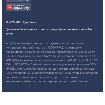
© 2011–2026 Купибилет
Дешевые билеты на самолет и поезд, бронирование и онлайн-
заказ
Ж/Д билеты предоставляются партнёрами, в том числе с
использованием веб-системы ООО «РЖД – Цифровые
пассажирские решения» на основании договора № ЦПР-1282 от
04.04.2024 заключенного с Поставщиком услуг и Договора ООО
«РЖД-Цифровые пассажирские решения» с АО «ФПК» № ФПК-22-
316 от 27.12.2022 г. Сайт не является официальным ресурсом ОАО
«РЖД». Стоимость билетов включает сервисный сбор. Итоговая
цена отображена на экране подтверждения покупки. По вопросам
рассмотрения обращений, жалоб, претензий граждан о
возмещении убытков просим обращаться в Службу Заботы.