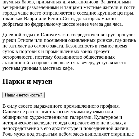
шумных баров, привычных для мегаполисов. За активными
вечерними развлечениями и танцами местные жители и гости
города чаще всего отправляются в соседние крупные центры,
такие как Варри или Бенин-Сити, до которых можно
добраться по федеральному шоссе менее чем за два часа.
Дневной отдых в
Сапеле
часто сосредоточен вокруг прогулок
у реки Этиопе или посещения оживленных рынков, где жизнь
не затихает до самого заката. Безопасность в темное время
суток в портовых и промышленных зонах требует
осторожности, поэтому большинство общественных
активностей в городе завершается к вечеру, уступая место
уютным ужинам в местных кафе.
Парки и музеи
Нашли неточность?
В силу своего выраженного промышленного профиля,
Сапеле
не располагает классическими музеями или
обширными художественными галереями. Культурное и
историческое наследие города сосредоточено не в залах, а
непосредственно в его архитектуре и повседневной жизни.
Роль музея под открытым небом здесь выполняют старинные