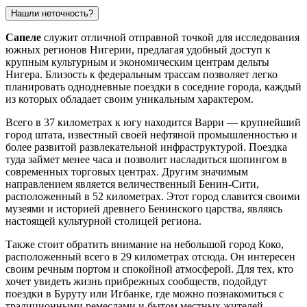
Нашли неточность?
Сапеле
служит отличной отправной точкой для исследования
южных регионов
Нигерии
, предлагая удобный доступ к
крупным культурным и экономическим центрам дельты
Нигера. Близость к федеральным трассам позволяет легко
планировать однодневные поездки в соседние города, каждый
из которых обладает своим уникальным характером.
Всего в 37 километрах к югу находится
Варри
— крупнейший
город штата, известный своей нефтяной промышленностью и
более развитой развлекательной инфраструктурой. Поездка
туда займет менее часа и позволит насладиться шопингом в
современных торговых центрах. Другим значимым
направлением является величественный
Бенин-Сити
,
расположенный в 52 километрах. Этот город славится своими
музеями и историей древнего Бенинского царства, являясь
настоящей культурной столицей региона.
Также стоит обратить внимание на небольшой город
Коко
,
расположенный всего в 29 километрах отсюда. Он интересен
своим речным портом и спокойной атмосферой. Для тех, кто
хочет увидеть жизнь прибрежных сообществ, подойдут
поездки в
Буруту
или
Игбанке
, где можно познакомиться с
традиционными ремеслами и бытом местных жителей.