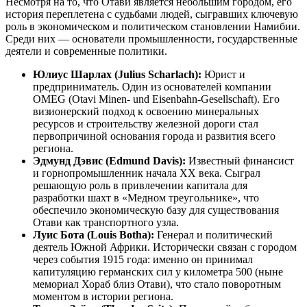
Несмотря на то, что
Отави
является небольшим городом, его
история переплетена с судьбами людей, сыгравших ключевую
роль в экономическом и политическом становлении
Намибии
.
Среди них — основатели промышленности, государственные
деятели и современные политики.
Юлиус Шарлах (Julius Scharlach):
Юрист и
предприниматель. Один из основателей компании
OMEG (Otavi Minen- und Eisenbahn-Gesellschaft). Его
визионерский подход к освоению минеральных
ресурсов и строительству железной дороги стал
первопричиной основания города и развития всего
региона.
Эдмунд Дэвис (Edmund Davis):
Известный финансист
и горнопромышленник начала XX века. Сыграл
решающую роль в привлечении капитала для
разработки шахт в «Медном треугольнике», что
обеспечило экономическую базу для существования
Отави как транспортного узла.
Луис Бота (Louis Botha):
Генерал и политический
деятель Южной Африки. Исторически связан с городом
через события 1915 года: именно он принимал
капитуляцию германских сил у километра 500 (ныне
мемориал Хораб близ Отави), что стало поворотным
моментом в истории региона.