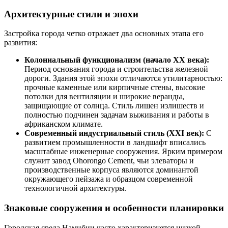
Архитектурные стили и эпохи
Застройка города четко отражает два основных этапа его
развития:
Колониальный функционализм (начало XX века):
Период основания города и строительства железной
дороги. Здания этой эпохи отличаются утилитарностью:
прочные каменные или кирпичные стены, высокие
потолки для вентиляции и широкие веранды,
защищающие от солнца. Стиль лишен излишеств и
полностью подчинен задачам выживания и работы в
африканском климате.
Современный индустриальный стиль (XXI век):
С
развитием промышленности в ландшафт вписались
масштабные инженерные сооружения. Ярким примером
служит завод Ohorongo Cement, чьи элеваторы и
производственные корпуса являются доминантой
окружающего пейзажа и образцом современной
технологичной архитектуры.
Знаковые сооружения и особенности планировки
Городская среда
Намибии
часто характеризуется низкой