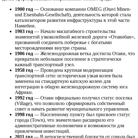
1900 год
— Основание компании OMEG (Otavi Minen-
und Eisenbahn-Gesellschaft), деятельность которой стала
катализатором развития инфраструктуры в этой части
Намибии
.
1903 год
— Начало масштабного строительства
знаменитой узкоколейной железной дороги «Отавибан»,
призванной соединить побережье с богатыми
месторождениями внутри страны.
1906 год
— Железнодорожная ветка достигла Отави, что
превратило небольшое поселение в стратегически
важный транспортный узел.
1958 год
— Проведена крупная модернизация
транспортной сети: историческая узкая колея была
заменена на стандартную капскую колею для
интеграции в общую железнодорожную систему юга
Африки.
1992 год
— Отави официально получил статус поселка
(Village), что позволило сформировать собственный
совет и начать развитие муниципального управления.
1998 год
— Населенному пункту был присвоен статус
города (Town), что значительно расширило его
административные полномочия и возможности для
привлечения инвестиций.
2011 год
— В непосредственной близости от города был