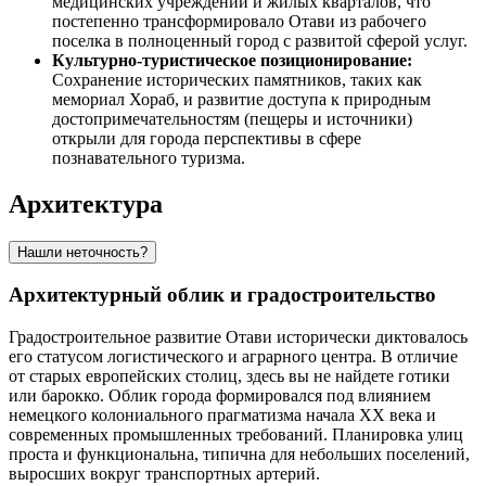
медицинских учреждений и жилых кварталов, что
постепенно трансформировало Отави из рабочего
поселка в полноценный город с развитой сферой услуг.
Культурно-туристическое позиционирование:
Сохранение исторических памятников, таких как
мемориал Хораб, и развитие доступа к природным
достопримечательностям (пещеры и источники)
открыли для города перспективы в сфере
познавательного туризма.
Архитектура
Нашли неточность?
Архитектурный облик и градостроительство
Градостроительное развитие
Отави
исторически диктовалось
его статусом логистического и аграрного центра. В отличие
от старых европейских столиц, здесь вы не найдете готики
или барокко. Облик города формировался под влиянием
немецкого колониального прагматизма начала XX века и
современных промышленных требований. Планировка улиц
проста и функциональна, типична для небольших поселений,
выросших вокруг транспортных артерий.