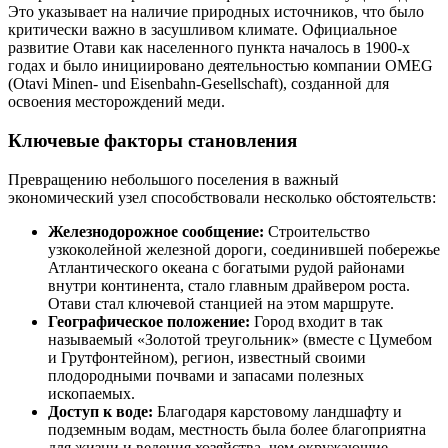
Это указывает на наличие природных источников, что было
критически важно в засушливом климате. Официальное
развитие Отави как населенного пункта началось в 1900-х
годах и было инициировано деятельностью компании OMEG
(Otavi Minen- und Eisenbahn-Gesellschaft), созданной для
освоения месторождений меди.
Ключевые факторы становления
Превращению небольшого поселения в важный
экономический узел способствовали несколько обстоятельств:
Железнодорожное сообщение:
Строительство
узкоколейной железной дороги, соединившей побережье
Атлантического океана с богатыми рудой районами
внутри континента, стало главным драйвером роста.
Отави стал ключевой станцией на этом маршруте.
Географическое положение:
Город входит в так
называемый «Золотой треугольник» (вместе с Цумебом
и Грутфонтейном), регион, известный своими
плодородными почвами и запасами полезных
ископаемых.
Доступ к воде:
Благодаря карстовому ландшафту и
подземным водам, местность была более благоприятна
для жизни и ведения хозяйства, чем окружающие