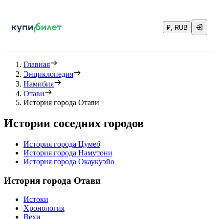
₽, RUB
Главная
Энциклопедия
Намибия
Отави
История города Отави
Истории соседних городов
История города Цумeб
История города Намутони
История города Окаукуэйо
История города Отави
Истоки
Хронология
Вехи