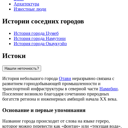
Архитектура
Известные люди
Истории соседних городов
История города Цумeб
История города Намутони
История города Окаукуэйо
Истоки
Нашли неточность?
История небольшого города
Отави
неразрывно связана с
развитием горнодобывающей промышленности и
транспортной инфраструктуры в северной части
Намибии
.
Поселение возникло благодаря сочетанию природных
богатств региона и инженерных амбиций начала XX века.
Основание и первые упоминания
Название города происходит от слова на языке гереро,
которое можно перевести как «фонтан» или «текущая вода».