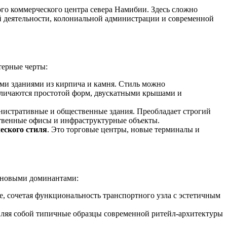
го коммерческого центра севера
Намибии
. Здесь сложно
ой деятельности, колониальной администрации и современной
терные черты:
ми зданиями из кирпича и камня. Стиль можно
тличаются простотой форм, двускатными крышами и
инистративные и общественные здания. Преобладает строгий
ственные офисы и инфраструктурные объекты.
еского стиля
. Это торговые центры, новые терминалы и
 новыми доминантами:
, сочетая функциональность транспортного узла с эстетичным
вляя собой типичные образцы современной ритейл-архитектуры