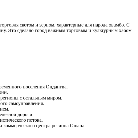
торговля скотом и зерном, характерные для народа овамбо. С
ну. Это сделало город важным торговым и культурным хабом
временного поселения
Ондангва
.
рии.
 регионы с остальным миром.
ного самоуправления.
ием.
елезной дороги.
истического потока.
и коммерческого центра региона Ошана.