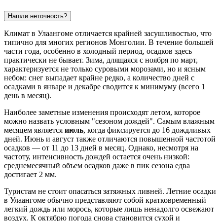
Нашли неточность?
Климат в
Улаангоме
отличается крайней засушливостью, что
типично для многих регионов Монголии. В течение большей
части года, особенно в холодный период, осадков здесь
практически не бывает. Зима, длящаяся с ноября по март,
характеризуется не только суровыми морозами, но и ясным
небом: снег выпадает крайне редко, а количество дней с
осадками в январе и декабре сводится к минимуму (всего 1
день в месяц).
Наиболее заметные изменения происходят летом, которое
можно назвать условным "сезоном дождей". Самым влажным
месяцем является
июль
, когда фиксируется до 16 дождливых
дней. Июнь и август также отличаются повышенной частотой
осадков — от 11 до 13 дней в месяц. Однако, несмотря на
частоту, интенсивность дождей остается очень низкой:
среднемесячный объем осадков даже в пик сезона едва
достигает 2 мм.
Туристам не стоит опасаться затяжных ливней. Летние осадки
в Улаангоме обычно представляют собой кратковременный
легкий дождь или морось, которые лишь ненадолго освежают
воздух. К октябрю погода снова становится сухой и