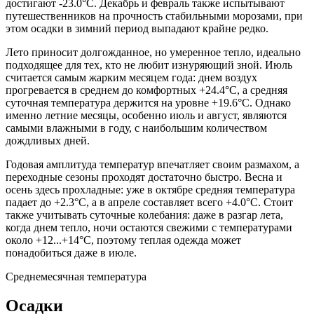
достигают -23.0°C. Декабрь и февраль также испытывают
путешественников на прочность стабильными морозами, при
этом осадки в зимний период выпадают крайне редко.
Лето приносит долгожданное, но умеренное тепло, идеально
подходящее для тех, кто не любит изнуряющий зной. Июль
считается самым жарким месяцем года: днем воздух
прогревается в среднем до комфортных +24.4°C, а средняя
суточная температура держится на уровне +19.6°C. Однако
именно летние месяцы, особенно июль и август, являются
самыми влажными в году, с наибольшим количеством
дождливых дней.
Годовая амплитуда температур впечатляет своим размахом, а
переходные сезоны проходят достаточно быстро. Весна и
осень здесь прохладные: уже в октябре средняя температура
падает до +2.3°C, а в апреле составляет всего +4.0°C. Стоит
также учитывать суточные колебания: даже в разгар лета,
когда днем тепло, ночи остаются свежими с температурами
около +12...+14°C, поэтому теплая одежда может
понадобиться даже в июле.
Среднемесячная температура
Осадки