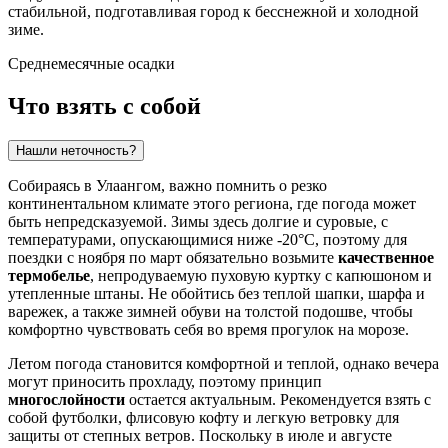
стабильной, подготавливая город к бесснежной и холодной
зиме.
Среднемесячные осадки
Что взять с собой
Нашли неточность?
Собираясь в
Улаангом
, важно помнить о резко
континентальном климате этого региона, где погода может
быть непредсказуемой. Зимы здесь долгие и суровые, с
температурами, опускающимися ниже -20°C, поэтому для
поездки с ноября по март обязательно возьмите
качественное
термобелье
, непродуваемую пуховую куртку с капюшоном и
утепленные штаны. Не обойтись без теплой шапки, шарфа и
варежек, а также зимней обуви на толстой подошве, чтобы
комфортно чувствовать себя во время прогулок на морозе.
Летом погода становится комфортной и теплой, однако вечера
могут приносить прохладу, поэтому принцип
многослойности
остается актуальным. Рекомендуется взять с
собой футболки, флисовую кофту и легкую ветровку для
защиты от степных ветров. Поскольку в июле и августе