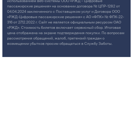
использованием веб-системы ООО «РЖД – Цифровые
пассажирские решения» на основании договора № ЦПР-1282 от
04.04.2024 заключенного с Поставщиком услуг и Договора ООО
«РЖД-Цифровые пассажирские решения» с АО «ФПК» № ФПК-22-
316 от 27.12.2022 г. Сайт не является официальным ресурсом ОАО
«РЖД». Стоимость билетов включает сервисный сбор. Итоговая
цена отображена на экране подтверждения покупки. По вопросам
рассмотрения обращений, жалоб, претензий граждан о
возмещении убытков просим обращаться в Службу Заботы.