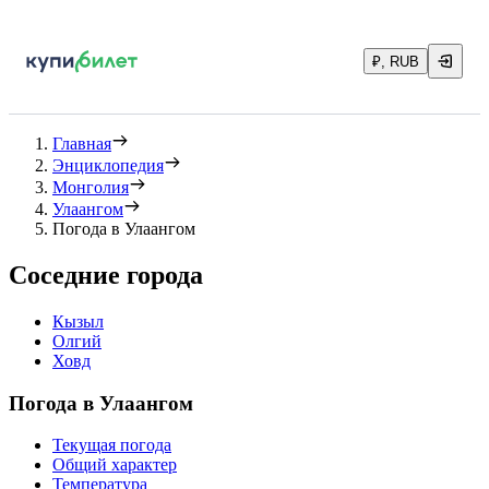
₽, RUB
Главная
Энциклопедия
Монголия
Улаангом
Погода в Улаангом
Соседние города
Кызыл
Олгий
Ховд
Погода в Улаангом
Текущая погода
Общий характер
Температура