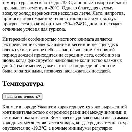
температуры опускаются до
-19°C
, а ночные заморозки часто
превышают отметку в -20°C. Однако благодаря сухому
воздуху холод переносится несколько легче. Лето, напротив,
приносит долгожданное тепло: с июня по август воздух
прогревается до комфортных
+20...+24°C
днем, что создает
отличные условия для туризма.
Интересной особенностью местного климата является
распределение осадков. Зимние и весенние месяцы здесь
очень сухие, и ясное небо — частое явление. Основной
период дождей приходится на середину лета, особенно на
июль
, когда фиксируется наибольшее количество влажных
дней. Тем не менее, даже в этот сезон дожди обычно не
бывают затяжными, позволяя наслаждаться поездкой.
Температура
Нашли неточность?
Климат в городе
Улаангом
характеризуется ярко выраженной
континентальностью с огромной разницей между зимними и
летними показателями. Зима здесь суровая и морозная: самым
холодным месяцем является январь, когда средняя температура
опускается до -19.3°C, а ночные минимумы регулярно