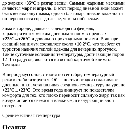
до жарких
+35°C
в разгар весны. Самыми жаркими месяцами
являются
март и апрель
. В этот период дневной зной может
быть весьма ощутимым, однако благодаря низкой влажности
он переносится гораздо легче, чем на побережье.
Зима в городе, длящаяся с декабря по февраль,
характеризуется мягким дневным теплом в пределах
+23°C...+26°C
и довольно прохладными ночами. В январе
средний минимум составляет около
+10.2°C
, что требует от
туристов наличия теплой одежды для вечерних прогулок.
Такие суточные колебания температуры, достигающие порой
12–15 градусов, являются визитной карточкой климата
Таунджи
.
В период муссонов, с июня по сентябрь, температурный
режим стабилизируется. Облачность и осадки сглаживают
дневные пики, устанавливая среднюю температуру на уровне
+22°C...+23°C
. Это время года лидирует по показателям
комфорта для тех, кто плохо переносит сильную жару, так как
воздух остается свежим и влажным, а изнуряющий зной
отступает.
Среднемесячная температура
Осадки