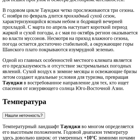
В годовом цикле Таунджи четко прослеживаются три сезона.
С ноября по февраль длится
прохладный сухой сезон
,
характеризующийся ясным небом и бодрящей вечерней
прохладой. С марта по апрель наступает короткий период
жаркой и сухой погоды, а с мая по октябрь регион оказывается
во власти муссонов. Несмотря на приход влажного сезона,
погода остается достаточно стабильной, а окружающие горы
Шанского плато покрываются изумрудной зеленью.
Одной из главных особенностей местного климата является
его предсказуемость и отсутствие экстремальных погодных
явлений. Сухой воздух в зимние месяцы и освежающие бризы
летом создают идеальные условия для туризма, превращая
Таунджи
в востребованное направление для тех, кто ищет
спасения от изнуряющего солнца Юго-Восточной Азии.
Температура
Нашли неточность?
Температурный ландшафт
Таунджи
во многом определяется
его высотным положением. Годовой диапазон температур
здесь довольно широк: от умеренных
+10°C
зимними ночами