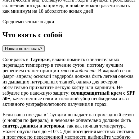
солнечная погода: например, в ноябре можно рассчитывать
как минимум на 18 абсолютно ясных дней.
Среднемесячные осадки
Что взять с собой
Нашли неточность?
Собираясь в
Таунджи
, важно помнить о значительных
перепадах температур в течение суток, поэтому лучшим
решением станет принцип
многослойности
. В жаркий сезон
(март–апрель) основой гардероба должна быть легкая одежда
из дышащих натуральных тканей, однако для вечеров
обязательно прихватите легкую кофту или кардиган. Не
забудьте про надежную защиту:
солнцезащитный крем с SPF
50+
, качественные очки и головной убор необходимы из-за
активного ультрафиолетового излучения в горах.
Если ваша поездка в
Таунджи
выпадает на прохладный сезон
(с ноября по февраль), в чемодане обязательно должны быть
свитер, джинсы и ветровка
, так как ночная температура
может опускаться до +10°C. Для посещения местных святынь
и прогулок по пересеченной местности выбирайте удобную