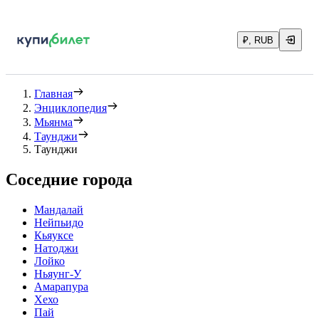
₽, RUB
Главная
Энциклопедия
Мьянма
Таунджи
Таунджи
Соседние города
Мандалай
Нейпьидо
Кьяуксе
Натоджи
Лойко
Ньяунг-У
Амарапура
Хехо
Пай