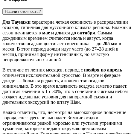
Нашли неточность?
Для
Таунджи
характерна четкая сезонность в распределении
осадков, типичная для муссонного климата региона. Влажный
сезон начинается в
мае и длится до октября
. Самым
дождливым временем считаются июль и август, когда
количество осадков достигает своего пика — до
205 мм
в
месяц. В этот период дожди идут часто (до 27–28 дней в
месяц), принимая форму интенсивных, но зачастую
непродолжительных ливней.
В отличие от летних месяцев, период с
ноября по апрель
отличается исключительной сухостью. В марте и феврале
дожди — большая редкость, а количество осадков
минимально. В это время влажность воздуха заметно падает,
достигая значений в 15–30%, что в сочетании с ясным небом
создает идеальные условия для панорамной съемки и
длительных экскурсий по штату Шан.
Важно отметить, что, несмотря на высокогорное положение
города, снег здесь не выпадает. Зимние осадки
ограничиваются редкой моросью или густыми утренними
туманами, которые придают окружающим холмам
мистический вид. Большую часть года в
Таунджи
преобладает