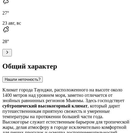
27
°
23 авг, вс
28
°
Общий характер
Нашли неточность?
Климат города
Таунджи
, расположенного на высоте около
1400 метров над уровнем моря, заметно отличается от
знойных равнинных регионов
Мьянмы
. Здесь господствует
субтропический высокогорный климат
, который дарит
путешественникам приятную свежесть и умеренные
температуры на протяжении большей части года.
Высокогорье служит естественным барьером для тропической
жары, делая атмосферу в городе исключительно комфортной
для пеших прогулок и осмотра достопримечательностей.