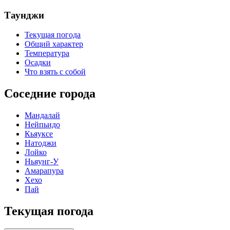
Таунджи
Текущая погода
Общий характер
Температура
Осадки
Что взять с собой
Соседние города
Мандалай
Нейпьидо
Кьяуксе
Натоджи
Лойко
Ньяунг-У
Амарапура
Хехо
Пай
Текущая погода