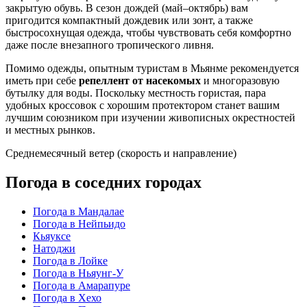
закрытую обувь. В сезон дождей (май–октябрь) вам
пригодится компактный дождевик или зонт, а также
быстросохнущая одежда, чтобы чувствовать себя комфортно
даже после внезапного тропического ливня.
Помимо одежды, опытным туристам в
Мьянме
рекомендуется
иметь при себе
репеллент от насекомых
и многоразовую
бутылку для воды. Поскольку местность гористая, пара
удобных кроссовок с хорошим протектором станет вашим
лучшим союзником при изучении живописных окрестностей
и местных рынков.
Среднемесячный ветер (скорость и направление)
Погода в соседних городах
Погода в Мандалае
Погода в Нейпьидо
Кьяуксе
Натоджи
Погода в Лойке
Погода в Ньяунг-У
Погода в Амарапуре
Погода в Хехо