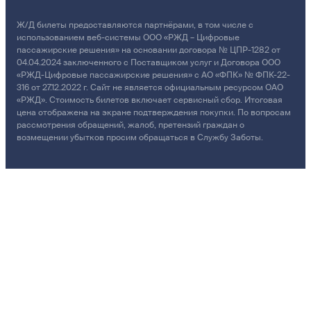
Ж/Д билеты предоставляются партнёрами, в том числе с
использованием веб-системы ООО «РЖД – Цифровые
пассажирские решения» на основании договора № ЦПР-1282 от
04.04.2024 заключенного с Поставщиком услуг и Договора ООО
«РЖД-Цифровые пассажирские решения» с АО «ФПК» № ФПК-22-
316 от 27.12.2022 г. Сайт не является официальным ресурсом ОАО
«РЖД». Стоимость билетов включает сервисный сбор. Итоговая
цена отображена на экране подтверждения покупки. По вопросам
рассмотрения обращений, жалоб, претензий граждан о
возмещении убытков просим обращаться в Службу Заботы.