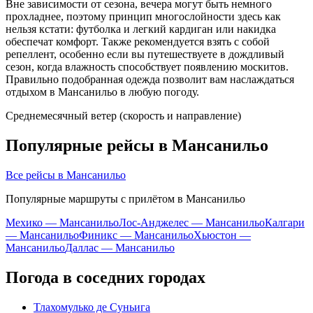
Вне зависимости от сезона, вечера могут быть немного
прохладнее, поэтому принцип многослойности здесь как
нельзя кстати: футболка и легкий кардиган или накидка
обеспечат комфорт. Также рекомендуется взять с собой
репеллент, особенно если вы путешествуете в дождливый
сезон, когда влажность способствует появлению москитов.
Правильно подобранная одежда позволит вам наслаждаться
отдыхом в Мансанильо в любую погоду.
Среднемесячный ветер (скорость и направление)
Популярные рейсы в Мансанильо
Все рейсы в Мансанильо
Популярные маршруты с прилётом в Мансанильо
Мехико — Мансанильо
Лос-Анджелес — Мансанильо
Калгари
— Мансанильо
Финикс — Мансанильо
Хьюстон —
Мансанильо
Даллас — Мансанильо
Погода в соседних городах
Тлахомулько де Суньига