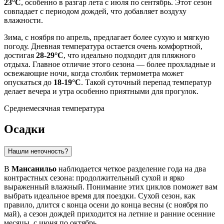
23°C
, особенно в разгар лета с июля по сентябрь. Этот сезон
совпадает с периодом дождей, что добавляет воздуху
влажности.
Зима, с ноября по апрель, предлагает более сухую и мягкую
погоду. Дневная температура остается очень комфортной,
достигая
28-29°C
, что идеально подходит для пляжного
отдыха. Главное отличие этого сезона — более прохладные и
освежающие ночи, когда столбик термометра может
опускаться до
18-19°C
. Такой суточный перепад температур
делает вечера и утра особенно приятными для прогулок.
Среднемесячная температура
Осадки
Нашли неточность?
В
Мансанильо
наблюдается четкое разделение года на два
контрастных сезона: продолжительный сухой и ярко
выраженный влажный. Понимание этих циклов поможет вам
выбрать идеальное время для поездки. Сухой сезон, как
правило, длится с конца осени до конца весны (с ноября по
май), а сезон дождей приходится на летние и ранние осенние
месяцы, с июня по октябрь.