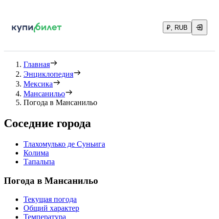
₽, RUB
Главная
Энциклопедия
Мексика
Мансанильо
Погода в Мансанильо
Соседние города
Тлахомулько де Суньига
Колима
Тапальпа
Погода в Мансанильо
Текущая погода
Общий характер
Температура