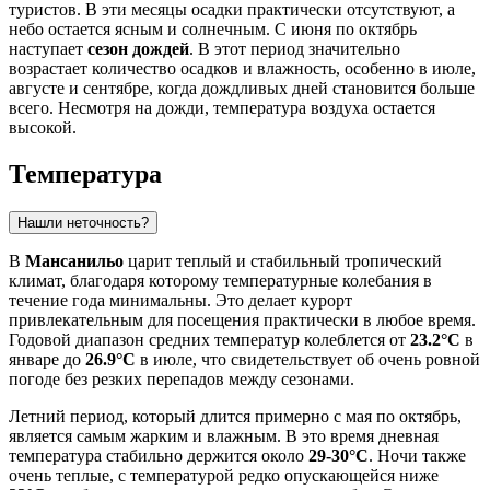
туристов. В эти месяцы осадки практически отсутствуют, а
небо остается ясным и солнечным. С июня по октябрь
наступает
сезон дождей
. В этот период значительно
возрастает количество осадков и влажность, особенно в июле,
августе и сентябре, когда дождливых дней становится больше
всего. Несмотря на дожди, температура воздуха остается
высокой.
Температура
Нашли неточность?
В
Мансанильо
царит теплый и стабильный тропический
климат, благодаря которому температурные колебания в
течение года минимальны. Это делает курорт
привлекательным для посещения практически в любое время.
Годовой диапазон средних температур колеблется от
23.2°C
в
январе до
26.9°C
в июле, что свидетельствует об очень ровной
погоде без резких перепадов между сезонами.
Летний период, который длится примерно с мая по октябрь,
является самым жарким и влажным. В это время дневная
температура стабильно держится около
29-30°C
. Ночи также
очень теплые, с температурой редко опускающейся ниже