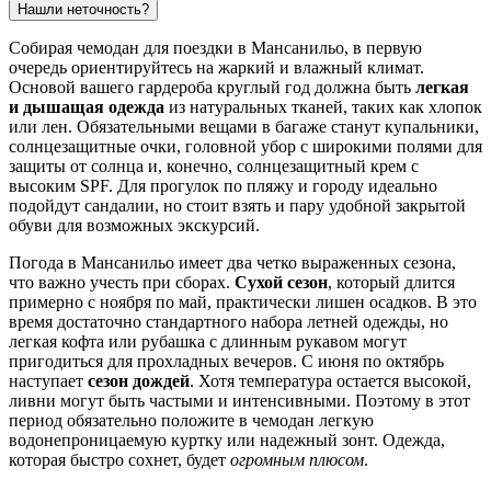
Нашли неточность?
Собирая чемодан для поездки в Мансанильо, в первую
очередь ориентируйтесь на жаркий и влажный климат.
Основой вашего гардероба круглый год должна быть
легкая
и дышащая одежда
из натуральных тканей, таких как хлопок
или лен. Обязательными вещами в багаже станут купальники,
солнцезащитные очки, головной убор с широкими полями для
защиты от солнца и, конечно, солнцезащитный крем с
высоким SPF. Для прогулок по пляжу и городу идеально
подойдут сандалии, но стоит взять и пару удобной закрытой
обуви для возможных экскурсий.
Погода в Мансанильо имеет два четко выраженных сезона,
что важно учесть при сборах.
Сухой сезон
, который длится
примерно с ноября по май, практически лишен осадков. В это
время достаточно стандартного набора летней одежды, но
легкая кофта или рубашка с длинным рукавом могут
пригодиться для прохладных вечеров. С июня по октябрь
наступает
сезон дождей
. Хотя температура остается высокой,
ливни могут быть частыми и интенсивными. Поэтому в этот
период обязательно положите в чемодан легкую
водонепроницаемую куртку или надежный зонт. Одежда,
которая быстро сохнет, будет
огромным плюсом
.