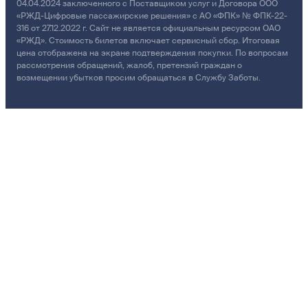
04.04.2024 заключенного с Поставщиком услуг и Договора ООО
«РЖД-Цифровые пассажирские решения» с АО «ФПК» № ФПК-22-
316 от 27.12.2022 г. Сайт не является официальным ресурсом ОАО
«РЖД». Стоимость билетов включает сервисный сбор. Итоговая
цена отображена на экране подтверждения покупки. По вопросам
рассмотрения обращений, жалоб, претензий граждан о
возмещении убытков просим обращаться в Службу Заботы.