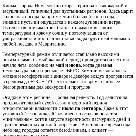
Климат города
Нема
можно охарактеризовать как жаркий и
засушливый, типичный для пустынных регионов. Здесь царит
солнечная погода на протяжении большей части года, а
влияние пустыни ощущается в каждом дуновении ветра.
Путешественникам стоит быть готовыми к высоким
температурам и яркому солнцу, поэтому защита от
ультрафиолета и постоянный запас воды будут необходимы в
любой поездке в Мавританию.
Температурный режим отличается стабильно высокими
показателями. Самый жаркий период приходится на весну и
начало лета, особенно на
май и июнь
, когда дневная
температура часто превышает +40°C. Зимние месяцы здесь
мягкие и комфортные: в январе и декабре воздух прогревается
в среднем до +23...+25°C, что делает это время наиболее
благоприятным для экскурсий и прогулок.
Осадки в этом регионе — большая редкость. Год делится на
продолжительный сухой сезон и короткий период
относительной влажности с
июля по сентябрь
. Даже в этот
условный "сезон дождей" количество осадков остается
минимальным, хотя в августе вероятность пасмурных дней и
кратковременных дождей возрастает. В остальное время года
небо над городом остается безоблачным, а климат —
исключительно сухим.