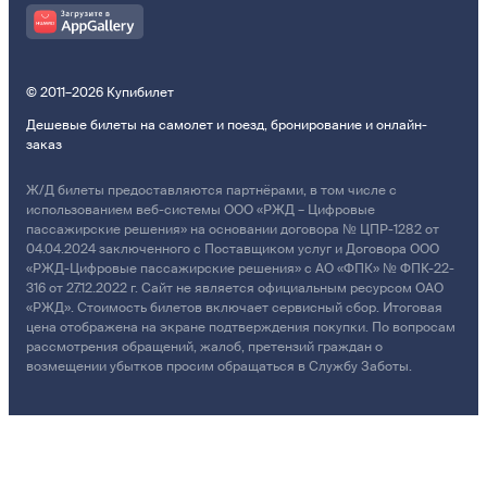
© 2011–2026 Купибилет
Дешевые билеты на самолет и поезд, бронирование и онлайн-
заказ
Ж/Д билеты предоставляются партнёрами, в том числе с
использованием веб-системы ООО «РЖД – Цифровые
пассажирские решения» на основании договора № ЦПР-1282 от
04.04.2024 заключенного с Поставщиком услуг и Договора ООО
«РЖД-Цифровые пассажирские решения» с АО «ФПК» № ФПК-22-
316 от 27.12.2022 г. Сайт не является официальным ресурсом ОАО
«РЖД». Стоимость билетов включает сервисный сбор. Итоговая
цена отображена на экране подтверждения покупки. По вопросам
рассмотрения обращений, жалоб, претензий граждан о
возмещении убытков просим обращаться в Службу Заботы.