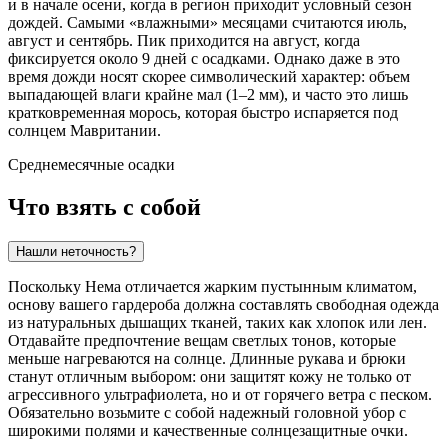
и в начале осени, когда в регион приходит условный сезон
дождей. Самыми «влажными» месяцами считаются июль,
август и сентябрь. Пик приходится на август, когда
фиксируется около 9 дней с осадками. Однако даже в это
время дожди носят скорее символический характер: объем
выпадающей влаги крайне мал (1–2 мм), и часто это лишь
кратковременная морось, которая быстро испаряется под
солнцем Мавритании.
Среднемесячные осадки
Что взять с собой
Нашли неточность?
Поскольку
Нема
отличается жарким пустынным климатом,
основу вашего гардероба должна составлять свободная одежда
из натуральных дышащих тканей, таких как хлопок или лен.
Отдавайте предпочтение вещам светлых тонов, которые
меньше нагреваются на солнце. Длинные рукава и брюки
станут отличным выбором: они защитят кожу не только от
агрессивного ультрафиолета, но и от горячего ветра с песком.
Обязательно возьмите с собой надежный головной убор с
широкими полями и качественные солнцезащитные очки.