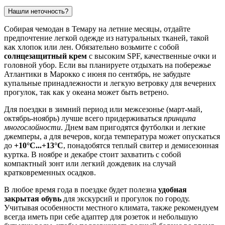
Нашли неточность?
Собирая чемодан в
Темару
на летние месяцы, отдайте
предпочтение легкой одежде из натуральных тканей, такой
как хлопок или лен. Обязательно возьмите с собой
солнцезащитный крем
с высоким SPF, качественные очки и
головной убор. Если вы планируете отдыхать на побережье
Атлантики в
Марокко
с июня по сентябрь, не забудьте
купальные принадлежности и легкую ветровку для вечерних
прогулок, так как у океана может быть ветрено.
Для поездки в зимний период или межсезонье (март-май,
октябрь-ноябрь) лучше всего придерживаться
принципа
многослойности
. Днем вам пригодятся футболки и легкие
джемперы, а для вечеров, когда температура может опускаться
до
+10°C...+13°C
, понадобятся теплый свитер и демисезонная
куртка. В ноябре и декабре стоит захватить с собой
компактный зонт или легкий дождевик на случай
кратковременных осадков.
В любое время года в поездке будет полезна
удобная
закрытая обувь
для экскурсий и прогулок по городу.
Учитывая особенности местного климата, также рекомендуем
всегда иметь при себе адаптер для розеток и небольшую