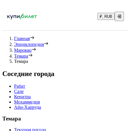
₽, RUB
Главная
Энциклопедия
Марокко
Темара
Темара
Соседние города
Рабат
Сале
Кенитра
Мохаммедия
Айн-Харруда
Темара
Текущая погода