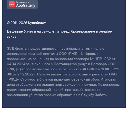
© 2011–2026 Купибилет
Дешевые билеты на самолет и поезд, бронирование и онлайн-
заказ
Ж/Д билеты предоставляются партнёрами, в том числе с
использованием веб-системы ООО «РЖД – Цифровые
пассажирские решения» на основании договора № ЦПР-1282 от
04.04.2024 заключенного с Поставщиком услуг и Договора ООО
«РЖД-Цифровые пассажирские решения» с АО «ФПК» № ФПК-22-
316 от 27.12.2022 г. Сайт не является официальным ресурсом ОАО
«РЖД». Стоимость билетов включает сервисный сбор. Итоговая
цена отображена на экране подтверждения покупки. По вопросам
рассмотрения обращений, жалоб, претензий граждан о
возмещении убытков просим обращаться в Службу Заботы.