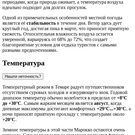
периодами, когда природа оживает, а температура воздуха
идеально подходит для долгих прогулок.
Одной из примечательных особенностей местной погоды
является её
стабильность
в течение дня. Ветер здесь дует
круглый год, достигая пика в марте, что приносит приятную
свежесть. Относительная влажность воздуха остается
умеренной, варьируясь от 68% до 72%, что создает
благоприятные условия для отдыха туристов с самыми
разными предпочтениями.
Температура
Нашли неточность?
Температурный режим в
Темаре
радует путешественников
отсутствием суровых холодов и изнуряющего зноя. Годовой
диапазон температур обычно колеблется в пределах от
+8°C
до +30°C
. Самым жарким месяцем является
август
, когда
дневные максимумы достигают комфортных
+29°C...+30°C
, а
ночи приносят приятную прохладу с температурами около
+20°C
.
Зимние температуры в этой части
Марокко
остаются очень