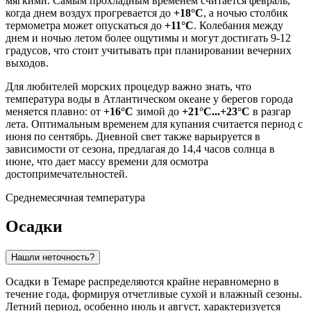
мягкими. Самым прохладным временем считается февраль,
когда днем воздух прогревается до
+18°C
, а ночью столбик
термометра может опускаться до
+11°C
. Колебания между
днем и ночью летом более ощутимы и могут достигать 9-12
градусов, что стоит учитывать при планировании вечерних
выходов.
Для любителей морских процедур важно знать, что
температура воды в Атлантическом океане у берегов города
меняется плавно: от
+16°C
зимой до
+21°C...+23°C
в разгар
лета. Оптимальным временем для купания считается период с
июня по сентябрь. Дневной свет также варьируется в
зависимости от сезона, предлагая до 14,4 часов солнца в
июне, что дает массу времени для осмотра
достопримечательностей.
Среднемесячная температура
Осадки
Нашли неточность?
Осадки в
Темаре
распределяются крайне неравномерно в
течение года, формируя отчетливые сухой и влажный сезоны.
Летний период, особенно июль и август, характеризуется