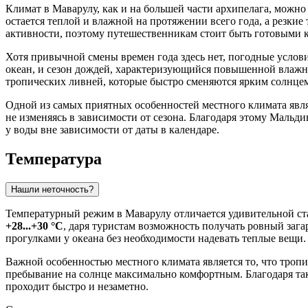
Климат в
Маварулу
, как и на большей части архипелага, можно
остается теплой и влажной на протяжении всего года, а резки
активности, поэтому путешественникам стоит быть готовыми к
Хотя привычной смены времен года здесь нет, погодные условия
океан, и сезон дождей, характеризующийся повышенной влажно
тропических ливней, которые быстро сменяются ярким солнцем
Одной из самых приятных особенностей местного климата явля
не изменяясь в зависимости от сезона. Благодаря этому Мальд
у воды вне зависимости от даты в календаре.
Температура
Нашли неточность?
Температурный режим в Маварулу отличается удивительной стаб
+28...+30 °C
, даря туристам возможность получать ровный зага
прогулками у океана без необходимости надевать теплые вещи.
Важной особенностью местного климата является то, что тропи
пребывание на солнце максимально комфортным. Благодаря так
проходит быстро и незаметно.