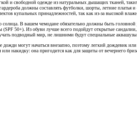
егкой и свободной одежде из натуральных дышащих тканей, таких
гардероба должны составлять футболки, шорты, летние платья и
лектов купальных принадлежностей, так как из-за высокой влаж
о солнца. В вашем чемодане обязательно должны быть головной
(SPF 50+). Из обуви лучше всего подойдут открытые сандалии, 
зучать подводный мир, не лишними будут специальные аквашузы 
ие дожди могут начаться внезапно, поэтому легкий дождевик ил
ли накидку: она пригодится как для защиты от вечернего бриза,