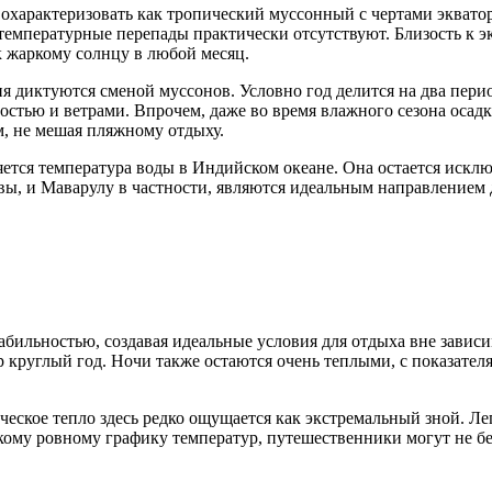
 охарактеризовать как тропический муссонный с чертами экватори
е температурные перепады практически отсутствуют. Близость к 
 жаркому солнцу в любой месяц.
 диктуются сменой муссонов. Условно год делится на два период
стью и ветрами. Впрочем, даже во время влажного сезона осад
, не мешая пляжному отдыху.
ется температура воды в Индийском океане. Она остается искл
ивы, и Маварулу в частности, являются идеальным направлением
ильностью, создавая идеальные условия для отдыха вне зависимо
р круглый год. Ночи также остаются очень теплыми, с показателя
ческое тепло здесь редко ощущается как экстремальный зной. Л
ому ровному графику температур, путешественники могут не бе