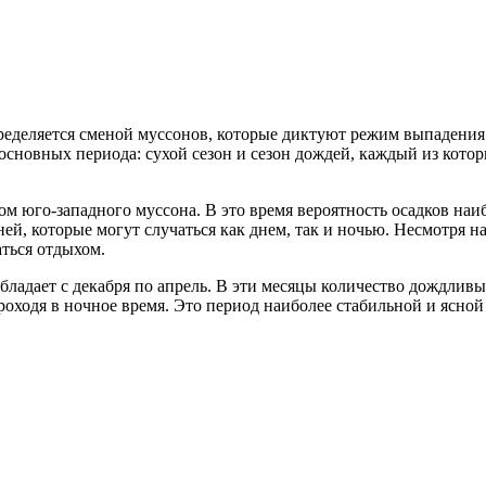
ределяется сменой муссонов, которые диктуют режим выпадения о
основных периода: сухой сезон и сезон дождей, каждый из кото
ом юго-западного муссона. В это время вероятность осадков наи
й, которые могут случаться как днем, так и ночью. Несмотря н
аться отдыхом.
ладает с декабря по апрель. В эти месяцы количество дождливы
ходя в ночное время. Это период наиболее стабильной и ясной 