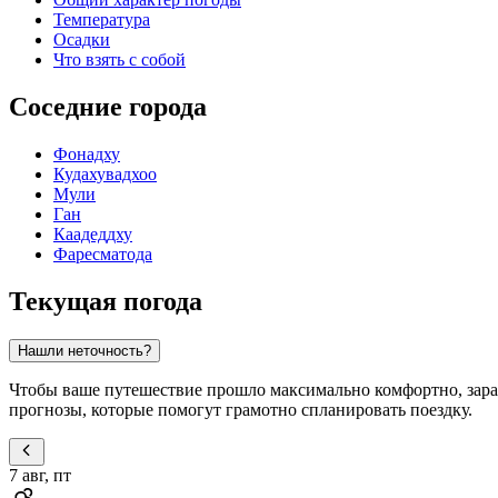
Температура
Осадки
Что взять с собой
Соседние города
Фонадху
Кудахувадхоо
Мули
Ган
Каадеддху
Фаресматода
Текущая погода
Нашли неточность?
Чтобы ваше путешествие прошло максимально комфортно, заран
прогнозы, которые помогут грамотно спланировать поездку.
7 авг, пт