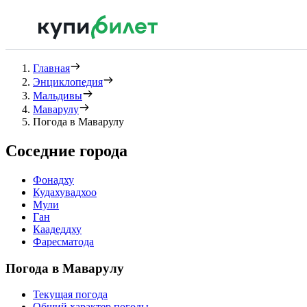
Главная
Энциклопедия
Мальдивы
Маварулу
Погода в Маварулу
Соседние города
Фонадху
Кудахувадхоо
Мули
Ган
Каадеддху
Фаресматода
Погода в Маварулу
Текущая погода
Общий характер погоды