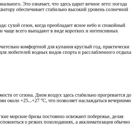
ального. Это означает, что здесь царит вечное лето: погода
экватору обеспечивает стабильно высокий уровень солнечной
а: сухой сезон, когда преобладает ясное небо и спокойный
ки чаще всего выпадают в виде коротких и интенсивных
ючительно комфортной для купания круглый год, практически
 для любителей водных видов спорта и расслабленного отдыха
сти от сезона. Днем воздух здесь стабильно прогревается до
ми около +25...+27 °C, что позволяет наслаждаться вечерними
егкие морские бризы постоянно освежают побережье, делая
спокоиться о резких похолоданиях, а акклиматизация обычно