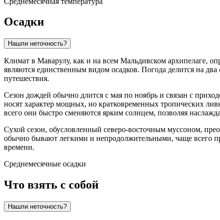
Среднемесячная температура
Осадки
Нашли неточность?
Климат в
Маварулу
, как и на всем Мальдивском архипелаге, оп
являются единственным видом осадков. Погода делится на два 
путешествия.
Сезон дождей обычно длится с мая по ноябрь и связан с приход
носят характер мощных, но кратковременных тропических ливне
всего они быстро сменяются ярким солнцем, позволяя наслажд
Сухой сезон, обусловленный северо-восточным муссоном, преоб
обычно бывают легкими и непродолжительными, чаще всего про
времени.
Среднемесячные осадки
Что взять с собой
Нашли неточность?