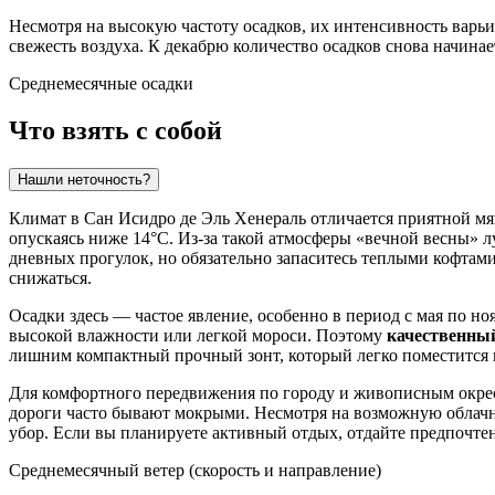
Несмотря на высокую частоту осадков, их интенсивность варь
свежесть воздуха. К декабрю количество осадков снова начинае
Среднемесячные осадки
Что взять с собой
Нашли неточность?
Климат в Сан Исидро де Эль Хенераль отличается приятной мя
опускаясь ниже 14°C. Из-за такой атмосферы «вечной весны» 
дневных прогулок, но обязательно запаситесь теплыми кофтам
снижаться.
Осадки здесь — частое явление, особенно в период с мая по но
высокой влажности или легкой мороси. Поэтому
качественны
лишним компактный прочный зонт, который легко поместится 
Для комфортного передвижения по городу и живописным окрес
дороги часто бывают мокрыми. Несмотря на возможную облачн
убор. Если вы планируете активный отдых, отдайте предпочте
Среднемесячный ветер (скорость и направление)