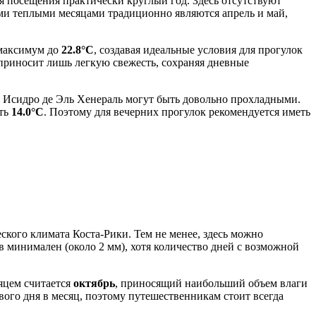
я посещения практически круглый год. Здесь отсутствуют
ми теплыми месяцами традиционно являются апрель и май,
 максимум до
22.8°C
, создавая идеальные условия для прогулок
 приносит лишь легкую свежесть, сохраняя дневные
н Исидро де Эль Хенераль могут быть довольно прохладными.
ать
14.0°C
. Поэтому для вечерних прогулок рекомендуется иметь
ского климата Коста-Рики. Тем не менее, здесь можно
ов минимален (около 2 мм), хотя количество дней с возможной
яцем считается
октябрь
, приносящий наибольший объем влаги
вого дня в месяц, поэтому путешественникам стоит всегда