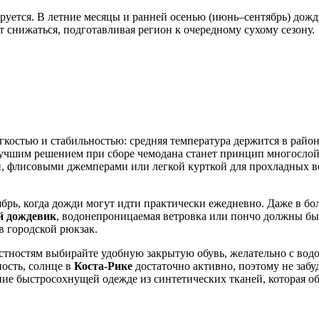
ируется. В летние месяцы и ранней осенью (июнь–сентябрь) дож
т снижаться, подготавливая регион к очередному сухому сезону.
гкостью и стабильностью: средняя температура держится в райо
лучшим решением при сборе чемодана станет принцип многослой
и, флисовыми джемперами или легкой курткой для прохладных веч
ябрь, когда дожди могут идти практически ежедневно. Даже в бол
й дождевик
, водонепроницаемая ветровка или пончо должны быт
в городской рюкзак.
тностям выбирайте удобную закрытую обувь, желательно с вод
ость, солнце в
Коста-Рике
достаточно активно, поэтому не забу
ние быстросохнущей одежде из синтетических тканей, которая о