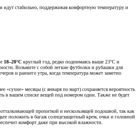
ди идут стабильно, поддерживая комфортную температуру и
не
18–20°C
круглый год, редко поднимаясь выше 23°C и
ности. Возьмите с собой легкие футболки и рубашки для
еров и раннего утра, когда температура может заметно
ее «сухие» месяцы (с января по март) сохраняется вероятность
ь в вашем списке вещей под номером один. Также не будет
оотталкивающей пропиткой и нескользящей подошвой, так как
дьте положить в багаж солнцезащитный крем, очки и головной
беспечит комфорт даже при высокой влажности.