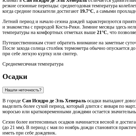
Климат в
Сан Исидро де Эль Хенераль
отличается удивительн
резкие сезонные перепады: среднегодовая температура колеблет
когда средние показатели достигают
19.7°C
, а самыми прохлад
Летний период и начало сезона дождей характеризуются прият
и знакомства с природой Коста-Рики. Зимние месяцы здесь не
температуры на комфортных отметках выше
21°C
, что позвол
Путешественникам стоит обратить внимание на заметные суточ
После захода солнца столбик термометра обычно опускается д
при себе легкую куртку или свитер.
Среднемесячная температура
Осадки
Нашли неточность?
В городе
Сан Исидро де Эль Хенераль
осадки выпадают доволь
выделить более сухой период, который длится с января по март
моросью или кратковременными дождями остается значительн
Сезон более интенсивных осадков начинается весной и достиг
(до 21 мм). В период с мая по ноябрь дожди становятся практ
иметь при себе дождевик.