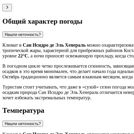
Общий характер погоды
Нашли неточность?
Климат в
Сан Исидро де Эль Хенераль
можно охарактеризоват
тропической жары, характерной для прибрежных районов Коста
уровне
22°C
, а ночи приносят освежающую прохладу, когда ст
В погодном цикле четко прослеживается сезонность, зависящая
осадков в это время минимален, что делает начало года идеал
Октябрь традиционно является самым влажным месяцем, когда
Туристам стоит учитывать, что даже в «сухой» сезон погода м
осадкам природа Сан Исидро де Эль Хенераль отличается невер
хочет избежать экстремальных температур.
Температура
Нашли неточность?