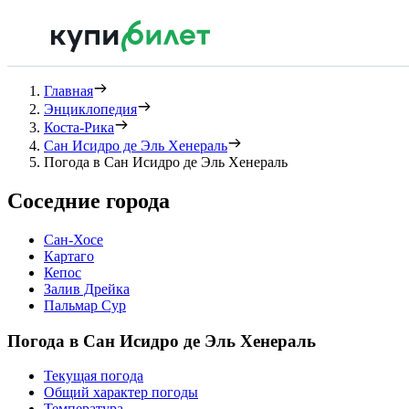
Главная
Энциклопедия
Коста-Рика
Сан Исидро де Эль Хенераль
Погода в Сан Исидро де Эль Хенераль
Соседние города
Сан-Хосе
Картаго
Кепос
Залив Дрейка
Пальмар Сур
Погода в Сан Исидро де Эль Хенераль
Текущая погода
Общий характер погоды
Температура