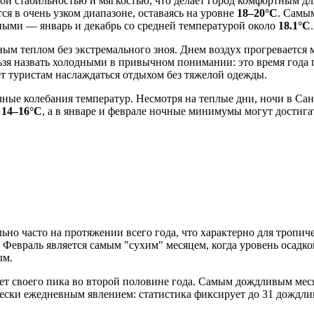
ой стабильностью и мягкостью, что делает город комфортным дл
ся в очень узком диапазоне, оставаясь на уровне
18–20°C
. Самы
ными — январь и декабрь со средней температурой около
18.1°C
.
ным теплом без экстремального зноя. Днем воздух прогревается
льзя назвать холодными в привычном понимании: это время года
яет туристам наслаждаться отдыхом без тяжелой одежды.
ные колебания температур. Несмотря на теплые дни, ночи в Са
о
14–16°C
, а в январе и феврале ночные минимумы могут достиг
но часто на протяжении всего года, что характерно для тропиче
. Февраль является самым "сухим" месяцем, когда уровень осадк
ым.
ает своего пика во второй половине года. Самым дождливым мес
ически ежедневным явлением: статистика фиксирует до 31 дождли