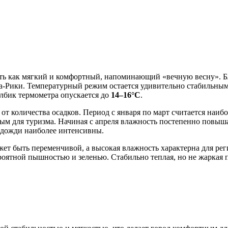
ь как мягкий и комфортный, напоминающий «вечную весну». Бл
-Рики. Температурный режим остается удивительно стабильным в
олбик термометра опускается до
14–16°C
.
 от количества осадков. Период с января по март считается наи
ьным для туризма. Начиная с апреля влажность постепенно повыш
 дожди наиболее интенсивны.
ожет быть переменчивой, а высокая влажность характерна для ре
оятной пышностью и зеленью. Стабильно теплая, но не жаркая п