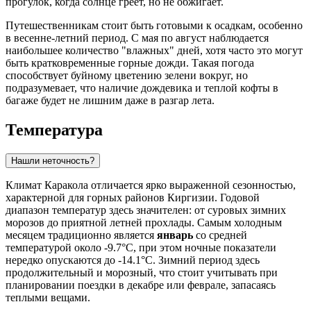
прогулок, когда солнце греет, но не обжигает.
Путешественникам стоит быть готовыми к осадкам, особенно
в весенне-летний период. С мая по август наблюдается
наибольшее количество "влажных" дней, хотя часто это могут
быть кратковременные горные дожди. Такая погода
способствует буйному цветению зелени вокруг, но
подразумевает, что наличие дождевика и теплой кофты в
багаже будет не лишним даже в разгар лета.
Температура
Нашли неточность?
Климат Каракола отличается ярко выраженной сезонностью,
характерной для горных районов Киргизии. Годовой
диапазон температур здесь значителен: от суровых зимних
морозов до приятной летней прохлады. Самым холодным
месяцем традиционно является
январь
со средней
температурой около -9.7°C, при этом ночные показатели
нередко опускаются до -14.1°C. Зимний период здесь
продолжительный и морозный, что стоит учитывать при
планировании поездки в декабре или феврале, запасаясь
теплыми вещами.