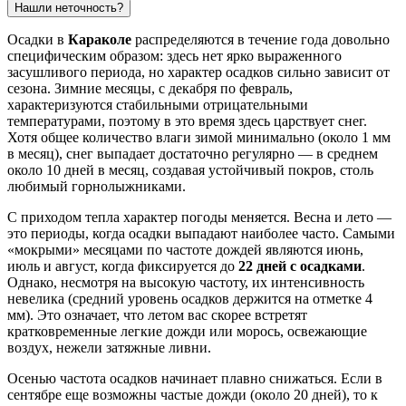
Нашли неточность?
Осадки в
Караколе
распределяются в течение года довольно
специфическим образом: здесь нет ярко выраженного
засушливого периода, но характер осадков сильно зависит от
сезона. Зимние месяцы, с декабря по февраль,
характеризуются стабильными отрицательными
температурами, поэтому в это время здесь царствует снег.
Хотя общее количество влаги зимой минимально (около 1 мм
в месяц), снег выпадает достаточно регулярно — в среднем
около 10 дней в месяц, создавая устойчивый покров, столь
любимый горнолыжниками.
С приходом тепла характер погоды меняется. Весна и лето —
это периоды, когда осадки выпадают наиболее часто. Самыми
«мокрыми» месяцами по частоте дождей являются июнь,
июль и август, когда фиксируется до
22 дней с осадками
.
Однако, несмотря на высокую частоту, их интенсивность
невелика (средний уровень осадков держится на отметке 4
мм). Это означает, что летом вас скорее встретят
кратковременные легкие дожди или морось, освежающие
воздух, нежели затяжные ливни.
Осенью частота осадков начинает плавно снижаться. Если в
сентябре еще возможны частые дожди (около 20 дней), то к