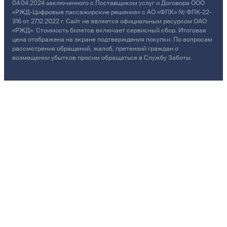
04.04.2024 заключенного с Поставщиком услуг и Договора ООО
«РЖД-Цифровые пассажирские решения» с АО «ФПК» № ФПК-22-
316 от 27.12.2022 г. Сайт не является официальным ресурсом ОАО
«РЖД». Стоимость билетов включает сервисный сбор. Итоговая
цена отображена на экране подтверждения покупки. По вопросам
рассмотрения обращений, жалоб, претензий граждан о
возмещении убытков просим обращаться в Службу Заботы.