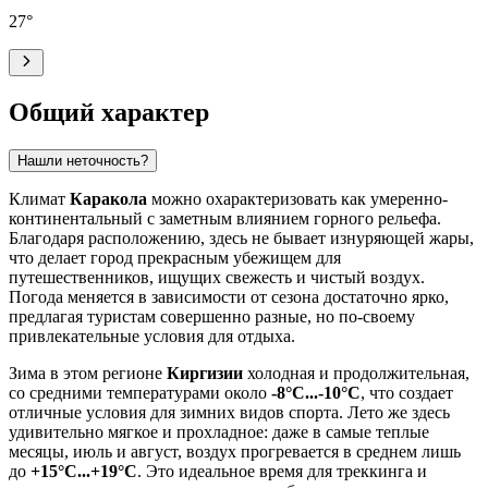
27
°
Общий характер
Нашли неточность?
Климат
Каракола
можно охарактеризовать как умеренно-
континентальный с заметным влиянием горного рельефа.
Благодаря расположению, здесь не бывает изнуряющей жары,
что делает город прекрасным убежищем для
путешественников, ищущих свежесть и чистый воздух.
Погода меняется в зависимости от сезона достаточно ярко,
предлагая туристам совершенно разные, но по-своему
привлекательные условия для отдыха.
Зима в этом регионе
Киргизии
холодная и продолжительная,
со средними температурами около
-8°C...-10°C
, что создает
отличные условия для зимних видов спорта. Лето же здесь
удивительно мягкое и прохладное: даже в самые теплые
месяцы, июль и август, воздух прогревается в среднем лишь
до
+15°C...+19°C
. Это идеальное время для треккинга и