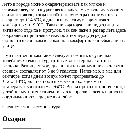
Лето в городе можно охарактеризовать как мягкое и
освежающее, без изнуряющего зноя. Самым теплым месяцем
считается
июль
, когда столбик термометра поднимается в
среднем до +14.5°C, а дневные максимумы достигают
комфортных +19.0°C. Такая погода идеально подходит для
активного отдыха и прогулок, так как даже в разгар лета здесь
сохраняется приятная свежесть, а температура редко
становится слишком высокой для комфортного пребывания на
улице.
Путешественникам также следует помнить о суточных
колебаниях температур, которые характерны для этого
региона. Разница между дневными и ночными показателями в
среднем составляет от 5 до 9 градусов. Например, в мае или
сентябре, когда днем воздух может прогреваться до
+12...+14°C, ночи остаются весьма прохладными с
температурами около +2...+4°C. Весна приходит постепенно, с
устойчивым потеплением только к апрелю, а осень приносит
ощутимую прохладу уже в октябре.
Среднемесячная температура
Осадки