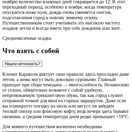
ноябрю количество влажных дней сокращается до 12. В этот
переходный период, особенно в ноябре, когда температура
опускается ниже нуля, дождь снова сменяется снегом,
подготавливая город к новому зимнему сезону.
Путешественникам стоит учитывать эту высокую частоту
осадков летом и всегда иметь при себе дождевик или зонт.
Среднемесячные осадки
Что взять с собой
Нашли неточность?
Климат Каракола диктует свои правила: здесь прохладно даже
летом, а зимы могут быть довольно суровыми. Главный
принцип при сборе чемодана — многослойность. Независимо
от сезона, обязательно возьмите с собой удобную,
непромокаемую треккинговую обувь, так как город служит
отправной точкой для многих горных маршрутов. Даже если
вы планируете поездку на июль или август, не забудьте
теплый свитер или флисовую кофту, ведь вечера здесь бывают
свежими, а средняя температура днем редко превышает +19°C.
Для зимнего путешествия жизненно необходимы
качественное термобелье, непродуваемая пуховая куртка,