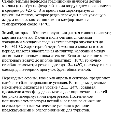
Самым теплым периодом традиционно являются летние
месяцы (с ноября по февраль), когда воздух днем прогревается
в среднем до
+25°C
. Это время года характеризуется
приятным теплом, которое редко переходит в изнуряющую
жару, а ночи остаются мягкими и комфортными с
температурой около +14°C.
Зимой, которая в Южном полушарии длится с июня по август,
картина меняется. Июнь и июль считаются самыми
холодными месяцами: средняя температура опускается до
+10...+11°C. Характерной чертой местного климата в этот
период является значительная амплитуда колебаний между
дневными и ночными показателями. Если днем солнце может
прогревать воздух до вполне приятных +18°C, то ночью
столбик термометра резко падает до
+3...+4°C
, поэтому теплая
одежда для вечерних прогулок будет обязательной.
Переходные сезоны, такие как апрель и сентябрь, предлагают
наиболее сбалансированные условия. В это время дневные
максимумы держатся на уровне +21...+24°C, создавая
идеальную атмосферу для осмотра достопримечательностей
без риска замерзнуть или перегреться. Постепенное
повышение температуры весной и ее плавное снижение
осенью делают климатические условия в регионе
предсказуемыми и благоприятными для туристов.