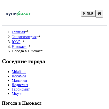
₽, RUB
Главная
Энциклопедия
ЮАР
Ньюкасл
Погода в Ньюкасл
Соседние города
Мбабане
Лобамба
Манзини
Ледисмит
Гаррисмит
Мкузе
Погода в Ньюкасл