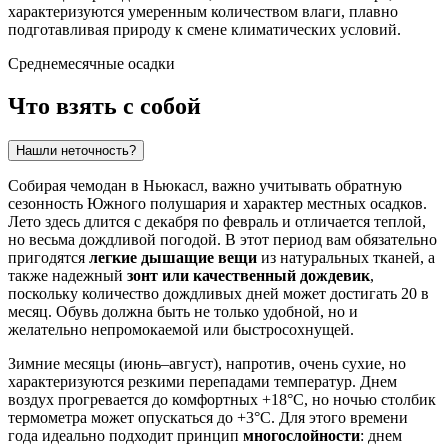
характеризуются умеренным количеством влаги, плавно
подготавливая природу к смене климатических условий.
Среднемесячные осадки
Что взять с собой
Нашли неточность?
Собирая чемодан в
Ньюкасл
, важно учитывать обратную
сезонность Южного полушария и характер местных осадков.
Лето здесь длится с декабря по февраль и отличается теплой,
но весьма дождливой погодой. В этот период вам обязательно
пригодятся
легкие дышащие вещи
из натуральных тканей, а
также надежный
зонт или качественный дождевик
,
поскольку количество дождливых дней может достигать 20 в
месяц. Обувь должна быть не только удобной, но и
желательно непромокаемой или быстросохнущей.
Зимние месяцы (июнь–август), напротив, очень сухие, но
характеризуются резкими перепадами температур. Днем
воздух прогревается до комфортных +18°C, но ночью столбик
термометра может опускаться до +3°C. Для этого времени
года идеально подходит принцип
многослойности
: днем