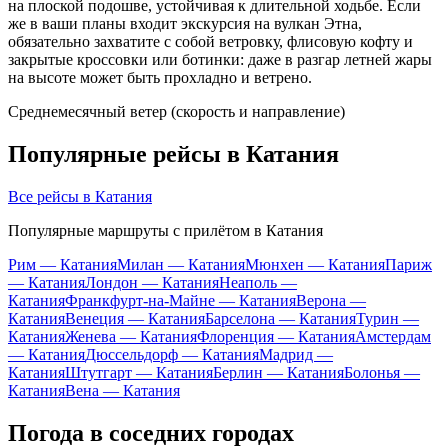
на плоской подошве, устойчивая к длительной ходьбе. Если
же в ваши планы входит экскурсия на вулкан Этна,
обязательно захватите с собой ветровку, флисовую кофту и
закрытые кроссовки или ботинки: даже в разгар летней жары
на высоте может быть прохладно и ветрено.
Среднемесячный ветер (скорость и направление)
Популярные рейсы в Катания
Все рейсы в Катания
Популярные маршруты с прилётом в Катания
Рим — Катания
Милан — Катания
Мюнхен — Катания
Париж
— Катания
Лондон — Катания
Неаполь —
Катания
Франкфурт-на-Майне — Катания
Верона —
Катания
Венеция — Катания
Барселона — Катания
Турин —
Катания
Женева — Катания
Флоренция — Катания
Амстердам
— Катания
Дюссельдорф — Катания
Мадрид —
Катания
Штутгарт — Катания
Берлин — Катания
Болонья —
Катания
Вена — Катания
Погода в соседних городах