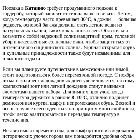
Поездка в
Катанию
требует продуманного подхода к
гардеробу, который зависит от сезона вашего визита. Летом,
когда температура часто превышает
30°C
, а дожди — большая
редкость, основой багажа должны стать легкие вещи из
натуральных тканей, таких как хлопок и лен. Обязательно
возьмите с собой надежный солнцезащитный крем, головной
убор и качественные солнечные очки, чтобы защититься от
интенсивного сицилийского солнца. Удобная открытая обувь
и купальные принадлежности также будут незаменимы для
пляжного отдыха.
Если вы планируете путешествие в межсезонье или зимой,
стоит подготовиться к более переменчивой погоде. С ноября
по март количество дождливых дней увеличивается, поэтому
компактный зонт или легкий дождевик станут важными
элементами вашего набора. Для зимних прогулок, когда
температура держится в районе
8–10°C
, отлично подойдет
демисезонная куртка, шарф и непромокаемая обувь. Весной и
осенью лучше всего одеваться по принципу многослойности,
чтобы легко адаптироваться к перепадам температур в
течение дня.
Независимо от времени года, для комфортного исследования
исторических улочек города вам понадобится удобная обувь