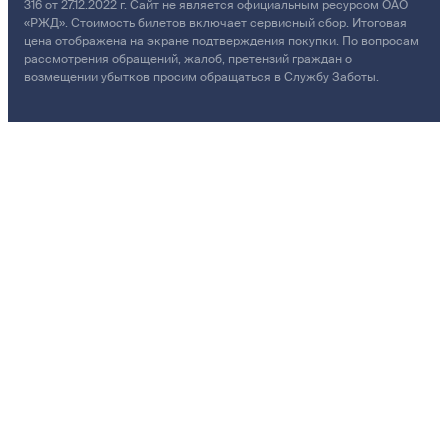
316 от 27.12.2022 г. Сайт не является официальным ресурсом ОАО
«РЖД». Стоимость билетов включает сервисный сбор. Итоговая
цена отображена на экране подтверждения покупки. По вопросам
рассмотрения обращений, жалоб, претензий граждан о
возмещении убытков просим обращаться в Службу Заботы.