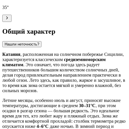
35
°
Общий характер
Нашли неточность?
Катания
, расположенная на солнечном побережье Сицилии,
характеризуется классическим
средиземноморским
климатом
. Это означает, что погода здесь радует
путешественников большим количеством солнечных дней,
делая город привлекательным направлением практически в
любой сезон. Лето здесь, как правило, жаркое и засушливое, в
то время как зима остается мягкой и умеренно влажной, без
сильных морозов.
Летние месяцы, особенно июль и август, приносят высокие
температуры, достигающие в среднем
30–31°C
, при этом
осадки в разгар сезона — большая редкость. Это идеальное
время для тех, кто любит жару и пляжный отдых. Зима же
отличается комфортной прохладой: столбик термометра редко
опускается ниже
4–6°C
даже ночью. В зимний период и