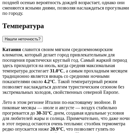
поздней осенью вероятность дождей возрастает, однако они
сменяются ясными днями, позволяя наслаждаться прогулками
по городу.
Температура
Нашли неточность?
Катания
славится своим мягким средиземноморским
климатом, который делает город привлекательным для
посещения практически круглый год. Самый жаркий период
здесь приходится на июль, когда средняя максимальная
температура достигает
31.0°C
, а самым прохладным месяцем
традиционно является январь со средними ночными
показателями около
4.2°C
. Такой температурный режим
позволяет наслаждаться долгим туристическим сезоном без
экстремальных холодов, свойственных северной Европе.
Лето в этом регионе Италии по-настоящему знойное. В
пиковые месяцы — июле и августе — воздух стабильно
прогревается до
30-31°C
днем, создавая идеальные условия
для любителей жары и солнца. Примечательно, что даже ночи
в этот период остаются очень теплыми: столбик термометра
редко опускается ниже
20.9°C
, что позволяет гулять по