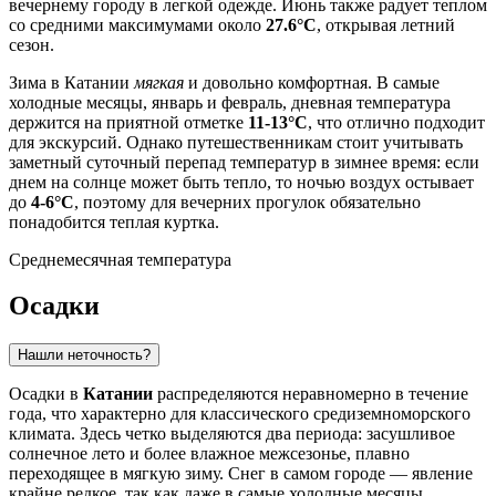
вечернему городу в легкой одежде. Июнь также радует теплом
со средними максимумами около
27.6°C
, открывая летний
сезон.
Зима в Катании
мягкая
и довольно комфортная. В самые
холодные месяцы, январь и февраль, дневная температура
держится на приятной отметке
11-13°C
, что отлично подходит
для экскурсий. Однако путешественникам стоит учитывать
заметный суточный перепад температур в зимнее время: если
днем на солнце может быть тепло, то ночью воздух остывает
до
4-6°C
, поэтому для вечерних прогулок обязательно
понадобится теплая куртка.
Среднемесячная температура
Осадки
Нашли неточность?
Осадки в
Катании
распределяются неравномерно в течение
года, что характерно для классического средиземноморского
климата. Здесь четко выделяются два периода: засушливое
солнечное лето и более влажное межсезонье, плавно
переходящее в мягкую зиму. Снег в самом городе — явление
крайне редкое, так как даже в самые холодные месяцы