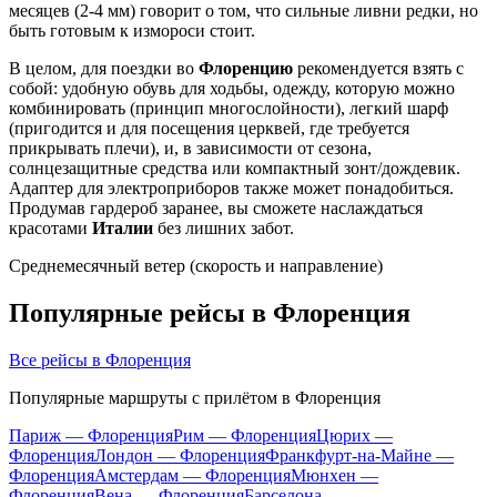
месяцев (2-4 мм) говорит о том, что сильные ливни редки, но
быть готовым к измороси стоит.
В целом, для поездки во
Флоренцию
рекомендуется взять с
собой: удобную обувь для ходьбы, одежду, которую можно
комбинировать (принцип многослойности), легкий шарф
(пригодится и для посещения церквей, где требуется
прикрывать плечи), и, в зависимости от сезона,
солнцезащитные средства или компактный зонт/дождевик.
Адаптер для электроприборов также может понадобиться.
Продумав гардероб заранее, вы сможете наслаждаться
красотами
Италии
без лишних забот.
Среднемесячный ветер (скорость и направление)
Популярные рейсы в Флоренция
Все рейсы в Флоренция
Популярные маршруты с прилётом в Флоренция
Париж — Флоренция
Рим — Флоренция
Цюрих —
Флоренция
Лондон — Флоренция
Франкфурт-на-Майне —
Флоренция
Амстердам — Флоренция
Мюнхен —
Флоренция
Вена — Флоренция
Барселона —