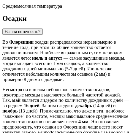
Среднемесячная температура
Осадки
Нашли неточность?
Во
Флоренции
осадки распределяются неравномерно в
течение года, при этом их общее количество остается
довольно низким. Наиболее выраженным сухим периодом
является лето:
июль и август
— самые засушливые месяцы,
когда выпадает всего по
1 мм
осадков, а количество
дождливых дней минимально (5-7 дней). Июнь также
отличается небольшим количеством осадков (2 мм) и
примерно 8 днями с дождями.
Несмотря на в целом небольшое количество осадков,
некоторые месяцы выделяются большей частотой дождей.
Так,
май
является лидером по количеству дождливых дней —
в среднем
16 дней
. За ним следуют
декабрь
(14 дней) и
ноябрь
(13 дней). Примечательно, что даже в эти, наиболее
"влажные" по частоте, месяцы максимальное среднемесячное
количество осадков составляет всего
4 мм
. Это позволяет
предположить, что осадки во Флоренции чаще всего носят
характер
легкого, непродолжительного дождя или измороси
, а