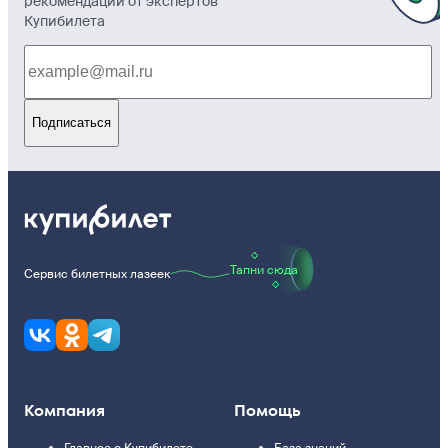
рекомендации от экспертов
Купибилета
Подписаться
Тапни сюда
Сервис билетных лазеек
Компания
Помощь
Главное о Купибилете
База знаний