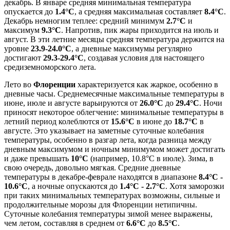
декабрь. В январе средняя минимальная температура
опускается до
1.4°C
, а средняя максимальная составляет
8.4°C
.
Декабрь немногим теплее: средний минимум
2.7°C
и
максимум
9.3°C
. Напротив, пик жары приходится на июль и
август. В эти летние месяцы средняя температура держится на
уровне
23.9-24.0°C
, а дневные максимумы регулярно
достигают
29.3-29.4°C
, создавая условия для настоящего
средиземноморского лета.
Лето во
Флоренции
характеризуется как жаркое, особенно в
дневные часы. Среднемесячные максимальные температуры в
июне, июле и августе варьируются от
26.0°C
до
29.4°C
. Ночи
приносят некоторое облегчение: минимальные температуры в
летний период колеблются от
15.6°C
в июне до
18.7°C
в
августе. Это указывает на заметные суточные колебания
температуры, особенно в разгар лета, когда разница между
дневным максимумом и ночным минимумом может достигать
и даже превышать
10°C
(например, 10.8°C в июле). Зима, в
свою очередь, довольно мягкая. Средние дневные
температуры в декабре-феврале находятся в диапазоне
8.4°C -
10.6°C
, а ночные опускаются до
1.4°C - 2.7°C
. Хотя заморозки
при таких минимальных температурах возможны, сильные и
продолжительные морозы для Флоренции нетипичны.
Суточные колебания температуры зимой менее выражены,
чем летом, составляя в среднем от
6.6°C
до
8.5°C
.