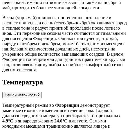
невысоким, именно на зимние месяцы, а также на ноябрь и
май, приходится большее число дней с осадками.
Весна (март-май) приносит постепенное потепление и
расцвет природы, а осень (сентябрь-ноябрь) окрашивает город
в теплые тона и радует приятной прохладой после летнего
зноя. Эти переходные сезоны часто считаются оптимальными
для посещения Флоренции. Однако стоит учесть, что май,
наряду с ноябрем и декабрем, может быть одним из месяцев с
наибольшим количеством дождливых дней, несмотря на
умеренное общее количество выпадающих осадков. В целом,
Флоренция гостеприимна для туристов практически круглый
год, позволяя каждому выбрать наиболее комфортный сезон
для путешествия.
Температура
Нашли неточность?
Температурный режим во
Флоренции
демонстрирует
заметные сезонные изменения в течение года. Годовой
диапазон средних температур простирается от прохладных
4.9°C
в январе до жарких
24.0°C
в августе. Самыми
холодными месяцами традиционно являются январь и