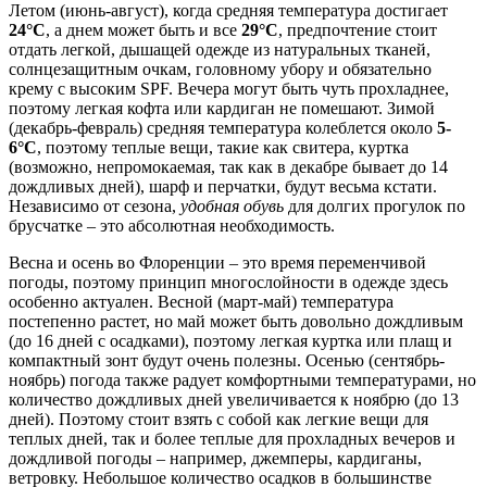
Летом (июнь-август), когда средняя температура достигает
24°C
, а днем может быть и все
29°C
, предпочтение стоит
отдать легкой, дышащей одежде из натуральных тканей,
солнцезащитным очкам, головному убору и обязательно
крему с высоким SPF. Вечера могут быть чуть прохладнее,
поэтому легкая кофта или кардиган не помешают. Зимой
(декабрь-февраль) средняя температура колеблется около
5-
6°C
, поэтому теплые вещи, такие как свитера, куртка
(возможно, непромокаемая, так как в декабре бывает до 14
дождливых дней), шарф и перчатки, будут весьма кстати.
Независимо от сезона,
удобная обувь
для долгих прогулок по
брусчатке – это абсолютная необходимость.
Весна и осень во Флоренции – это время переменчивой
погоды, поэтому принцип многослойности в одежде здесь
особенно актуален. Весной (март-май) температура
постепенно растет, но май может быть довольно дождливым
(до 16 дней с осадками), поэтому легкая куртка или плащ и
компактный зонт будут очень полезны. Осенью (сентябрь-
ноябрь) погода также радует комфортными температурами, но
количество дождливых дней увеличивается к ноябрю (до 13
дней). Поэтому стоит взять с собой как легкие вещи для
теплых дней, так и более теплые для прохладных вечеров и
дождливой погоды – например, джемперы, кардиганы,
ветровку. Небольшое количество осадков в большинстве