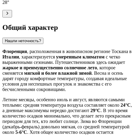
28
°
Общий характер
Нашли неточность?
Флоренция
, расположенная в живописном регионе Тоскана в
Италии
, характеризуется
умеренным климатом
с четко
выраженными сезонами. Путешественников здесь ожидает
жаркое и преимущественно солнечное лето
, которое
сменяется
мягкой и более влажной зимой
. Весна и осень
дарят городу комфортные температуры, создавая идеальные
условия для неспешных прогулок и знакомства с его
бесчисленными сокровищами.
Летние месяцы, особенно июль и август, являются самыми
теплыми: средняя температура воздуха составляет около
24°C
,
а дневные максимумы нередко достигают
29°C
. В это время
количество осадков минимально, что делает лето прекрасным
периодом для тех, кто любит солнце. Зима во Флоренции
(декабрь-февраль) довольно мягкая, со средней температурой
около
5-6°C
. Хотя общее количество осадков остается