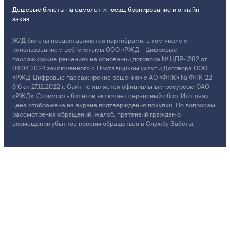
Дешевые билеты на самолет и поезд, бронирование и онлайн-
заказ
Ж/Д билеты предоставляются партнёрами, в том числе с
использованием веб-системы ООО «РЖД – Цифровые
пассажирские решения» на основании договора № ЦПР-1282 от
04.04.2024 заключенного с Поставщиком услуг и Договора ООО
«РЖД-Цифровые пассажирские решения» с АО «ФПК» № ФПК-22-
316 от 27.12.2022 г. Сайт не является официальным ресурсом ОАО
«РЖД». Стоимость билетов включает сервисный сбор. Итоговая
цена отображена на экране подтверждения покупки. По вопросам
рассмотрения обращений, жалоб, претензий граждан о
возмещении убытков просим обращаться в Службу Заботы.