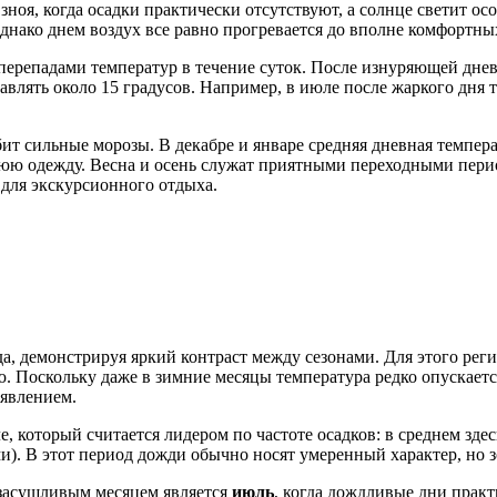
о зноя, когда осадки практически отсутствуют, а солнце светит 
однако днем воздух все равно прогревается до вполне комфортны
перепадами температур в течение суток. После изнуряющей днев
ять около 15 градусов. Например, в июле после жаркого дня т
бит сильные морозы. В декабре и январе средняя дневная темпер
нюю одежду. Весна и осень служат приятными переходными перио
 для экскурсионного отдыха.
а, демонстрируя яркий контраст между сезонами. Для этого ре
 Поскольку даже в зимние месяцы температура редко опускаетс
 явлением.
, который считается лидером по частоте осадков: в среднем зде
ми). В этот период дожди обычно носят умеренный характер, но 
 засушливым месяцем является
июль
, когда дождливые дни практ