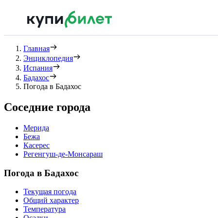
Главная
Энциклопедия
Испания
Бадахос
Погода в Бадахос
Соседние города
Мерида
Бежа
Касерес
Регенгуш-де-Монсараш
Погода в Бадахос
Текущая погода
Общий характер
Температура
Осадки