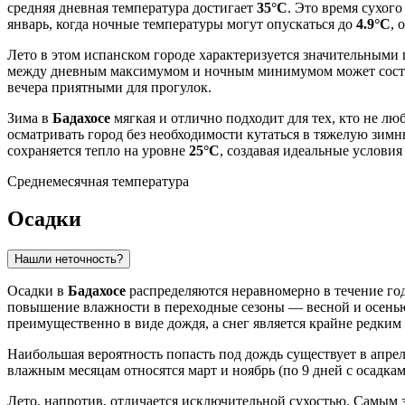
средняя дневная температура достигает
35°C
. Это время сухог
январь, когда ночные температуры могут опускаться до
4.9°C
, 
Лето в этом испанском городе характеризуется значительными 
между дневным максимумом и ночным минимумом может составл
вечера приятными для прогулок.
Зима в
Бадахосе
мягкая и отлично подходит для тех, кто не лю
осматривать город без необходимости кутаться в тяжелую зим
сохраняется тепло на уровне
25°C
, создавая идеальные условия
Среднемесячная температура
Осадки
Нашли неточность?
Осадки в
Бадахосе
распределяются неравномерно в течение год
повышение влажности в переходные сезоны — весной и осенью.
преимущественно в виде дождя, а снег является крайне редким
Наибольшая вероятность попасть под дождь существует в апреле
влажным месяцам относятся март и ноябрь (по 9 дней с осадка
Лето, напротив, отличается исключительной сухостью. Самым