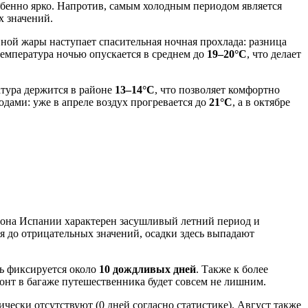
особенно ярко. Напротив, самым холодным периодом является
х значений.
ной жары наступает спасительная ночная прохлада: разница
емпература ночью опускается в среднем до
19–20°C
, что делает
атура держится в районе
13–14°C
, что позволяет комфортно
дами: уже в апреле воздух прогревается до
21°C
, а в октябре
гиона Испании характерен засушливый летний период и
я до отрицательных значений, осадки здесь выпадают
сь фиксируется около
10 дождливых дней
. Также к более
зонт в багаже путешественника будет совсем не лишним.
ически отсутствуют (0 дней согласно статистике). Август также