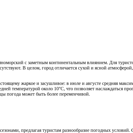
номорский с заметным континентальным влиянием. Для туристов 
сутствуют. В целом, город отличается сухой и ясной атмосферой
астоящему жаркое и засушливое: в июле и августе средняя макси
редней температурой около 10°C, что позволяет наслаждаться про
сяцы погода может быть более переменчивой.
езонами, предлагая туристам разнообразие погодных условий. С