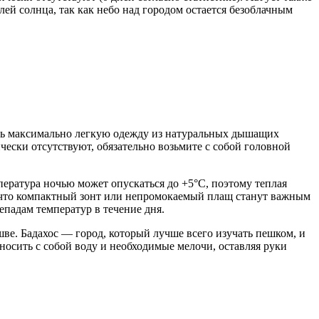
лей солнца, так как небо над городом остается безоблачным
рать максимально легкую одежду из натуральных дышащих
чески отсутствуют, обязательно возьмите с собой головной
пература ночью может опускаться до +5°C, поэтому теплая
ак что компактный зонт или непромокаемый плащ станут важным
падам температур в течение дня.
ве. Бадахос — город, который лучше всего изучать пешком, и
носить с собой воду и необходимые мелочи, оставляя руки