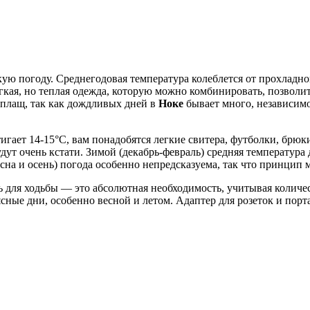
ую погоду. Среднегодовая температура колеблется от прохладной
ая, но теплая одежда, которую можно комбинировать, позволит
 плащ, так как дождливых дней в
Ноке
бывает много, независимо
тигает 14-15°C, вам понадобятся легкие свитера, футболки, брю
ут очень кстати. Зимой (декабрь-февраль) средняя температура
есна и осень) погода особенно непредсказуема, так что принцип 
ь для ходьбы — это абсолютная необходимость, учитывая количе
ные дни, особенно весной и летом. Адаптер для розеток и порт