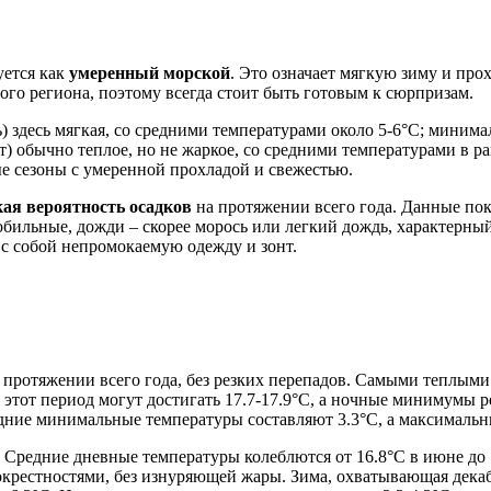
уется как
умеренный морской
. Это означает мягкую зиму и про
того региона, поэтому всегда стоит быть готовым к сюрпризам.
ь) здесь мягкая, со средними температурами около 5-6°C; миним
 обычно теплое, но не жаркое, со средними температурами в ра
е сезоны с умеренной прохладой и свежестью.
ая вероятность осадков
на протяжении всего года. Данные пок
нь обильные, дожди – скорее морось или легкий дождь, характерн
 с собой непромокаемую одежду и зонт.
 протяжении всего года, без резких перепадов. Самыми теплым
 этот период могут достигать 17.7-17.9°C, а ночные минимумы 
едние минимальные температуры составляют 3.3°C, а максимальны
о. Средние дневные температуры колеблются от 16.8°C в июне до
окрестностями, без изнуряющей жары. Зима, охватывающая декабр