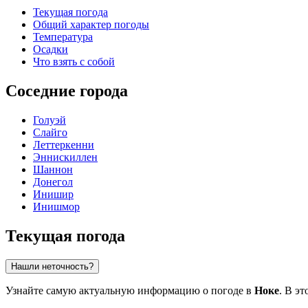
Текущая погода
Общий характер погоды
Температура
Осадки
Что взять с собой
Соседние города
Голуэй
Слайго
Леттеркенни
Эннискиллен
Шаннон
Донегол
Инишир
Инишмор
Текущая погода
Нашли неточность?
Узнайте самую актуальную информацию о погоде в
Ноке
. В э