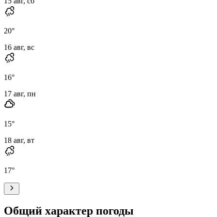
15 авг, сб
20
°
16 авг, вс
16
°
17 авг, пн
15
°
18 авг, вт
17
°
Общий характер погоды