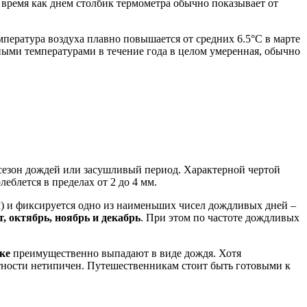
о время как днем столбик термометра обычно показывает от
мпература воздуха плавно повышается от средних 6.5°C в марте
чными температурами в течение года в целом умеренная, обычно
 сезон дождей или засушливый период. Характерной чертой
еблется в пределах от 2 до 4 мм.
мм) и фиксируется одно из наименьших чисел дождливых дней –
т, октябрь, ноябрь и декабрь
. При этом по частоте дождливых
ке
преимущественно выпадают в виде дождя. Хотя
тности нетипичен. Путешественникам стоит быть готовыми к