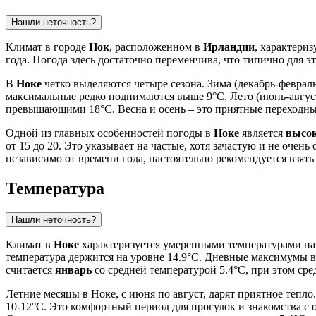
Нашли неточность?
Климат в городе
Нок
, расположенном в
Ирландии
, характериз
года. Погода здесь достаточно переменчива, что типично для э
В
Ноке
четко выделяются четыре сезона. Зима (декабрь-феврал
максимальные редко поднимаются выше 9°C. Лето (июнь-август)
превышающими 18°C. Весна и осень – это приятные переходны
Одной из главных особенностей погоды в
Ноке
является
высок
от 15 до 20. Это указывает на частые, хотя зачастую и не оче
независимо от времени года, настоятельно рекомендуется взять
Температура
Нашли неточность?
Климат в
Ноке
характеризуется умеренными температурами на
температура держится на уровне 14.9°C. Дневные максимумы в
считается
январь
со средней температурой 5.4°C, при этом ср
Летние месяцы в Ноке, с июня по август, дарят приятное тепл
10-12°C. Это комфортный период для прогулок и знакомства с 