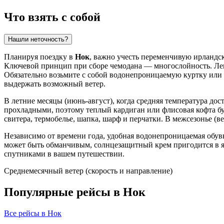
Что взять с собой
Нашли неточность?
Планируя поездку в
Нок
, важно учесть переменчивую ирландск
Ключевой принцип при сборе чемодана — многослойность. Легк
Обязательно возьмите с собой водонепроницаемую куртку или
выдержать возможный ветер.
В летние месяцы (июнь-август), когда средняя температура дос
прохладными, поэтому теплый кардиган или флисовая кофта буд
свитера, термобелье, шапка, шарф и перчатки. В межсезонье (в
Независимо от времени года, удобная водонепроницаемая обув
может быть обманчивым, солнцезащитный крем пригодится в яс
спутниками в вашем путешествии.
Среднемесячный ветер (скорость и направление)
Популярные рейсы в Нок
Все рейсы в Нок