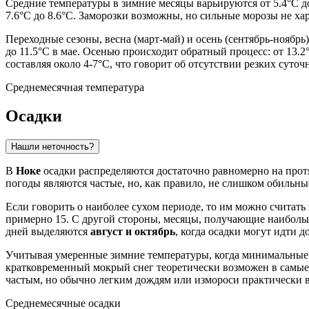
Средние температуры в зимние месяцы варьируются от 5.4°C до
7.6°C до 8.6°C. Заморозки возможны, но сильные морозы не хар
Переходные сезоны, весна (март-май) и осень (сентябрь-ноябр
до 11.5°C в мае. Осенью происходит обратный процесс: от 13.
составляя около 4-7°C, что говорит об отсутствии резких суто
Среднемесячная температура
Осадки
Нашли неточность?
В
Ноке
осадки распределяются достаточно равномерно на прот
погоды являются частые, но, как правило, не слишком обильные
Если говорить о наиболее сухом периоде, то им можно считать
примерно 15. С другой стороны, месяцы, получающие наибольше
дней выделяются
август и октябрь
, когда осадки могут идти д
Учитывая умеренные зимние температуры, когда минимальные 
кратковременный мокрый снег теоретически возможен в самые
частым, но обычно легким дождям или измороси практически в
Среднемесячные осадки