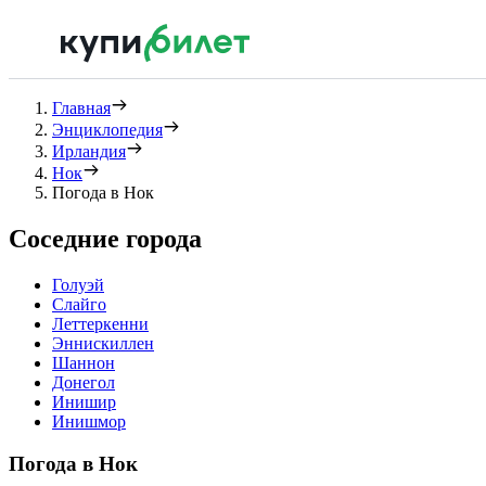
Главная
Энциклопедия
Ирландия
Нок
Погода в Нок
Соседние города
Голуэй
Слайго
Леттеркенни
Эннискиллен
Шаннон
Донегол
Инишир
Инишмор
Погода в Нок