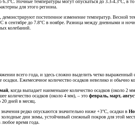
 6.3°C. Ночные температуры могут опускаться до 3.3-4.3°C, в т
актерны для этого региона.
ь), демонстрируют постепенное изменение температур. Весной те
2°C в сентябре до 7.8°C в ноябре. Разница между дневными и но
чных колебаний.
яжении всего года, и здесь сложно выделить четко выраженный
 осадки. Ежемесячное количество осадков невелико и обычно кол
май
, когда выпадает наименьшее количество осадков (около 2 
е количество осадков (около 4 мм), – это
февраль, март, авгус
о 20 дней в месяц.
значения редко опускаются значительно ниже +3°C, осадки в
Но
 холодные дни зимы, устойчивый снежный покров для этой мес
 любое время года.