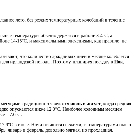
хладное лето, без резких температурных колебаний в течение
альные температуры обычно держатся в районе 3-4°C, а
йоне 14-15°C, и максимальными значениями, как правило, не
азывают, что количество дождливых дней в месяце колеблется
ый для ирландской погоды. Поэтому, планируя поездку в
Нок
,
и месяцами традиционно являются
июль и август
, когда средняя
редко опускаются ниже 12.0°C. Наиболее холодным месяцем
е – 7.6°C.
 17.9°C в июле. Ночи остаются свежими, с температурами около
ь, январь и февраль, довольно мягкая, но прохладная.