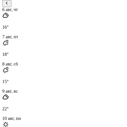
6 авг, чт
16
°
7 авг, пт
18
°
8 авг, сб
15
°
9 авг, вс
22
°
10 авг, пн