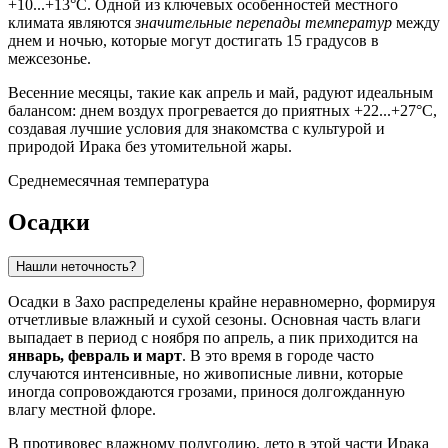
+10...+13°C. Одной из ключевых особенностей местного
климата являются
значительные перепады температур
между
днем и ночью, которые могут достигать 15 градусов в
межсезонье.
Весенние месяцы, такие как апрель и май, радуют идеальным
балансом: днем воздух прогревается до приятных +22...+27°C,
создавая лучшие условия для знакомства с культурой и
природой
Ирака
без утомительной жары.
Среднемесячная температура
Осадки
Нашли неточность?
Осадки в
Захо
распределены крайне неравномерно, формируя
отчетливые влажный и сухой сезоны. Основная часть влаги
выпадает в период с ноября по апрель, а пик приходится на
январь, февраль и март
. В это время в городе часто
случаются интенсивные, но живописные ливни, которые
иногда сопровождаются грозами, принося долгожданную
влагу местной флоре.
В противовес влажному полугодию, лето в этой части
Ирака