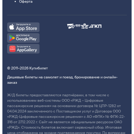
Оферта
© 2011–2026 Купибилет
Дешевые билеты на самолет и поезд, бронирование и онлайн-
заказ
Ж/Д билеты предоставляются партнёрами, в том числе с
использованием веб-системы ООО «РЖД – Цифровые
пассажирские решения» на основании договора № ЦПР-1282 от
04.04.2024 заключенного с Поставщиком услуг и Договора ООО
«РЖД-Цифровые пассажирские решения» с АО «ФПК» № ФПК-22-
316 от 27.12.2022 г. Сайт не является официальным ресурсом ОАО
«РЖД». Стоимость билетов включает сервисный сбор. Итоговая
цена отображена на экране подтверждения покупки. По вопросам