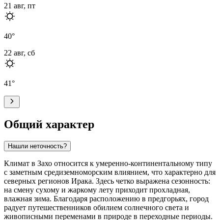
21 авг, пт
40
°
22 авг, сб
41
°
Общий характер
Нашли неточность?
Климат в
Захо
относится к умеренно-континентальному типу
с заметным средиземноморским влиянием, что характерно для
северных регионов
Ирака
. Здесь четко выражена сезонность:
на смену сухому и жаркому лету приходит прохладная,
влажная зима. Благодаря расположению в предгорьях, город
радует путешественников обилием солнечного света и
живописными переменами в природе в переходные периоды.