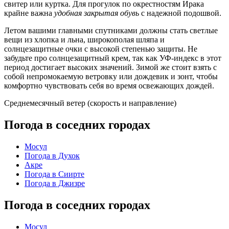
свитер или куртка. Для прогулок по окрестностям
Ирака
крайне важна
удобная закрытая обувь
с надежной подошвой.
Летом вашими главными спутниками должны стать светлые
вещи из хлопка и льна, широкополая шляпа и
солнцезащитные очки с высокой степенью защиты. Не
забудьте про солнцезащитный крем, так как УФ-индекс в этот
период достигает высоких значений. Зимой же стоит взять с
собой непромокаемую ветровку или дождевик и зонт, чтобы
комфортно чувствовать себя во время освежающих дождей.
Среднемесячный ветер (скорость и направление)
Погода в соседних городах
Мосул
Погода в Духок
Акре
Погода в Сиирте
Погода в Джизре
Погода в соседних городах
Мосул