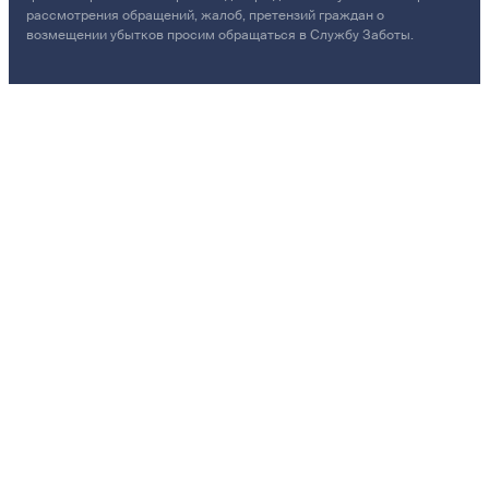
рассмотрения обращений, жалоб, претензий граждан о
возмещении убытков просим обращаться в Службу Заботы.