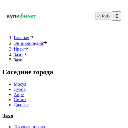
₽, RUB
Главная
Энциклопедия
Ирак
Захо
Захо
Соседние города
Мосул
Духок
Акре
Сиирт
Джизре
Захо
Текущая погода