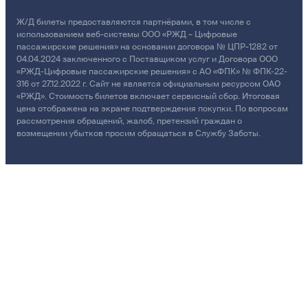
Ж/Д билеты предоставляются партнёрами, в том числе с
использованием веб-системы ООО «РЖД – Цифровые
пассажирские решения» на основании договора № ЦПР-1282 от
04.04.2024 заключенного с Поставщиком услуг и Договора ООО
«РЖД-Цифровые пассажирские решения» с АО «ФПК» № ФПК-22-
316 от 27.12.2022 г. Сайт не является официальным ресурсом ОАО
«РЖД». Стоимость билетов включает сервисный сбор. Итоговая
цена отображена на экране подтверждения покупки. По вопросам
рассмотрения обращений, жалоб, претензий граждан о
возмещении убытков просим обращаться в Службу Заботы.