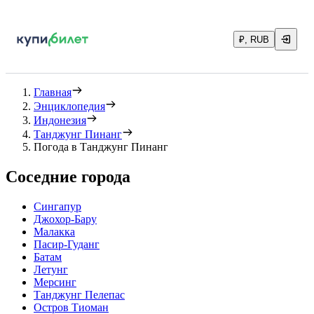
₽, RUB
Главная
Энциклопедия
Индонезия
Танджунг Пинанг
Погода в Танджунг Пинанг
Соседние города
Сингапур
Джохор-Бару
Малакка
Пасир-Гуданг
Батам
Летунг
Мерсинг
Танджунг Пелепас
Остров Тиоман