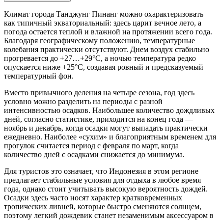
Климат города
Танджунг Пинанг
можно охарактеризовать
как типичный экваториальный: здесь царит вечное лето, а
погода остается теплой и влажной на протяжении всего года.
Благодаря географическому положению, температурные
колебания практически отсутствуют. Днем воздух стабильно
прогревается до +27…+29°C, а ночью температура редко
опускается ниже +25°C, создавая ровный и предсказуемый
температурный фон.
Вместо привычного деления на четыре сезона, год здесь
условно можно разделить на периоды с разной
интенсивностью осадков. Наибольшее количество дождливых
дней, согласно статистике, приходится на конец года —
ноябрь и декабрь, когда осадки могут выпадать практически
ежедневно. Наиболее «сухим» и благоприятным временем для
прогулок считается период с февраля по март, когда
количество дней с осадками снижается до минимума.
Для туристов это означает, что Индонезия в этом регионе
предлагает стабильные условия для отдыха в любое время
года, однако стоит учитывать высокую вероятность дождей.
Осадки здесь часто носят характер кратковременных
тропических ливней, которые быстро сменяются солнцем,
поэтому легкий дождевик станет незаменимым аксессуаром в