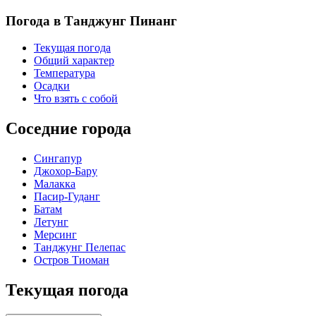
Погода в Танджунг Пинанг
Текущая погода
Общий характер
Температура
Осадки
Что взять с собой
Соседние города
Сингапур
Джохор-Бару
Малакка
Пасир-Гуданг
Батам
Летунг
Мерсинг
Танджунг Пелепас
Остров Тиоман
Текущая погода