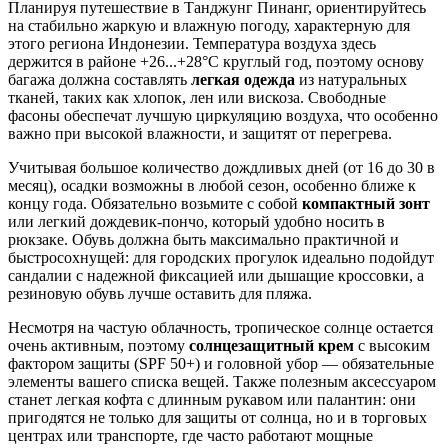
Планируя путешествие в
Танджунг Пинанг
, ориентируйтесь
на стабильно жаркую и влажную погоду, характерную для
этого региона Индонезии. Температура воздуха здесь
держится в районе +26...+28°C круглый год, поэтому основу
багажа должна составлять
легкая одежда
из натуральных
тканей, таких как хлопок, лен или вискоза. Свободные
фасоны обеспечат лучшую циркуляцию воздуха, что особенно
важно при высокой влажности, и защитят от перегрева.
Учитывая большое количество дождливых дней (от 16 до 30 в
месяц), осадки возможны в любой сезон, особенно ближе к
концу года. Обязательно возьмите с собой
компактный зонт
или легкий дождевик-пончо, который удобно носить в
рюкзаке. Обувь должна быть максимально практичной и
быстросохнущей: для городских прогулок идеально подойдут
сандалии с надежной фиксацией или дышащие кроссовки, а
резиновую обувь лучше оставить для пляжа.
Несмотря на частую облачность, тропическое солнце остается
очень активным, поэтому
солнцезащитный крем
с высоким
фактором защиты (SPF 50+) и головной убор — обязательные
элементы вашего списка вещей. Также полезным аксессуаром
станет легкая кофта с длинным рукавом или палантин: они
пригодятся не только для защиты от солнца, но и в торговых
центрах или транспорте, где часто работают мощные