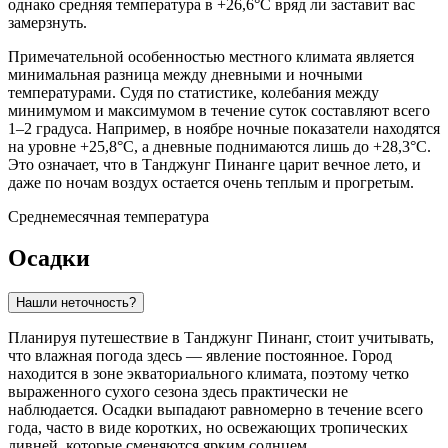
однако средняя температура в +26,6°C вряд ли заставит вас
замерзнуть.
Примечательной особенностью местного климата является
минимальная разница между дневными и ночными
температурами. Судя по статистике, колебания между
минимумом и максимумом в течение суток составляют всего
1–2 градуса. Например, в ноябре ночные показатели находятся
на уровне +25,8°C, а дневные поднимаются лишь до +28,3°C.
Это означает, что в Танджунг Пинанге царит вечное лето, и
даже по ночам воздух остается очень теплым и прогретым.
Среднемесячная температура
Осадки
Нашли неточность?
Планируя путешествие в
Танджунг Пинанг
, стоит учитывать,
что влажная погода здесь — явление постоянное. Город
находится в зоне экваториального климата, поэтому четко
выраженного сухого сезона здесь практически не
наблюдается. Осадки выпадают равномерно в течение всего
года, часто в виде коротких, но освежающих тропических
ливней, которые сменяются ярким солнцем.