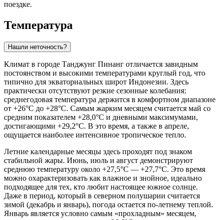
поездке.
Температура
Нашли неточность?
Климат в городе
Танджунг Пинанг
отличается завидным
постоянством и высокими температурами круглый год, что
типично для экваториальных широт Индонезии. Здесь
практически отсутствуют резкие сезонные колебания:
среднегодовая температура держится в комфортном диапазоне
от +26°C до +28°C. Самым жарким месяцем считается май со
средним показателем +28,0°C и дневными максимумами,
достигающими +29,2°C. В это время, а также в апреле,
ощущается наиболее интенсивное тропическое тепло.
Летние календарные месяцы здесь проходят под знаком
стабильной жары. Июнь, июль и август демонстрируют
среднюю температуру около +27,5°C — +27,7°C. Это время
можно охарактеризовать как влажное и знойное, идеально
подходящее для тех, кто любит настоящее южное солнце.
Даже в период, который в северном полушарии считается
зимой (декабрь и январь), погода остается по-летнему теплой.
Январь является условно самым «прохладным» месяцем,