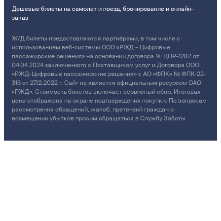
Дешевые билеты на самолет и поезд, бронирование и онлайн-
заказ
Ж/Д билеты предоставляются партнёрами, в том числе с
использованием веб-системы ООО «РЖД – Цифровые
пассажирские решения» на основании договора № ЦПР-1282 от
04.04.2024 заключенного с Поставщиком услуг и Договора ООО
«РЖД-Цифровые пассажирские решения» с АО «ФПК» № ФПК-22-
316 от 27.12.2022 г. Сайт не является официальным ресурсом ОАО
«РЖД». Стоимость билетов включает сервисный сбор. Итоговая
цена отображена на экране подтверждения покупки. По вопросам
рассмотрения обращений, жалоб, претензий граждан о
возмещении убытков просим обращаться в Службу Заботы.