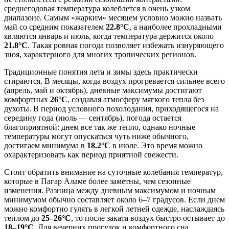
среднегодовая температура колеблется в очень узком
диапазоне. Самым «жарким» месяцем условно можно назвать
май со средним показателем
22.8°C
, а наиболее прохладными
являются январь и июль, когда температура держится около
21.8°C
. Такая ровная погода позволяет избежать изнуряющего
зноя, характерного для многих тропических регионов.
Традиционные понятия лета и зимы здесь практически
стираются. В месяцы, когда воздух прогревается сильнее всего
(апрель, май и октябрь), дневные максимумы достигают
комфортных
26°C
, создавая атмосферу мягкого тепла без
духоты. В период условного похолодания, приходящегося на
середину года (июль — сентябрь), погода остается
благоприятной: днем все так же тепло, однако ночные
температуры могут опускаться чуть ниже обычного,
достигаем минимума в
18.2°C
в июле. Это время можно
охарактеризовать как период приятной свежести.
Стоит обратить внимание на суточные колебания температур,
которые в Пагар Аламе более заметны, чем сезонные
изменения. Разница между дневным максимумом и ночным
минимумом обычно составляет около 6–7 градусов. Если днем
можно комфортно гулять в легкой летней одежде, наслаждаясь
теплом до
25–26°C
, то после заката воздух быстро остывает до
18–19°C
. Для вечерних прогулок и комфортного сна