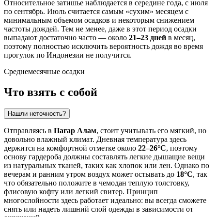
Относительное затишье наблюдается в середине года, с июля
по сентябрь. Июль считается самым «сухим» месяцем с
минимальным объемом осадков и некоторым снижением
частоты дождей. Тем не менее, даже в этот период осадки
выпадают достаточно часто — около
21–23 дней
в месяц,
поэтому полностью исключить вероятность дождя во время
прогулок по Индонезии не получится.
Среднемесячные осадки
Что взять с собой
Нашли неточность?
Отправляясь в
Пагар Алам
, стоит учитывать его мягкий, но
довольно влажный климат. Дневная температура здесь
держится на комфортной отметке около
22–26°C
, поэтому
основу гардероба должны составлять легкие дышащие вещи
из натуральных тканей, таких как хлопок или лен. Однако по
вечерам и ранним утром воздух может остывать до
18°C
, так
что обязательно положите в чемодан теплую толстовку,
флисовую кофту или легкий свитер. Принцип
многослойности здесь работает идеально: вы всегда сможете
снять или надеть лишний слой одежды в зависимости от