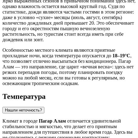
Ярко выраженных сезонов в привычном понимании здесь нет,
однако влажность остается высокой круглый год. Судя по
статистике, дожди являются частыми гостями в этом регионе:
даже в условно «сухие» месяцы (июль, август, сентябрь)
количество дождливых дней превышает 20. Это обеспечивает
городу и его окрестностям пышную вечнозеленую
растительность, но туристам стоит всегда иметь при себе
дождевик или зонт.
Особенностью местного климата являются приятные
прохладные ночи, когда температура опускается до
18–19°C
,
что позволяет отлично высыпаться без кондиционера. Пагар
Алам — это направление, где царит «вечная весна»: здесь нет
резких перепадов погоды, поэтому планировать поездку
можно на любой месяц, если вы готовы к регулярным, но
освежающим тропическим осадкам.
Температура
Нашли неточность?
Климат в городе
Пагар Алам
отличается удивительной
стабильностью и мягкостью, что делает его приятным
направлением для путешествия в любое время года. Здесь вы
не столкнетесь с резкими сезонными контрастами: