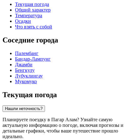
Текущая погода
Общий характер
Температура
Осадки
Что взять с собой
Соседние города
Палембанг
Бандар-Лампунг
Джамби
Бенгкулу
Лубуклингау
Мукомуко
Текущая погода
Нашли неточность?
Планируете поездку в Пагар Алам? Узнайте самую
актуальную информацию о погоде, включая прогнозы и
детальные графики, чтобы ваше путешествие прошло
идеально.