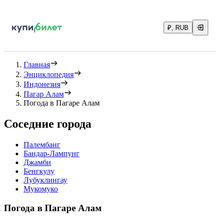
₽, RUB
Главная
Энциклопедия
Индонезия
Пагар Алам
Погода в Пагаре Алам
Соседние города
Палембанг
Бандар-Лампунг
Джамби
Бенгкулу
Лубуклингау
Мукомуко
Погода в Пагаре Алам