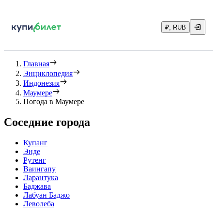
₽, RUB
Главная
Энциклопедия
Индонезия
Маумере
Погода в Маумере
Соседние города
Купанг
Энде
Рутенг
Ваингапу
Ларантука
Баджава
Лабуан Баджо
Леволеба