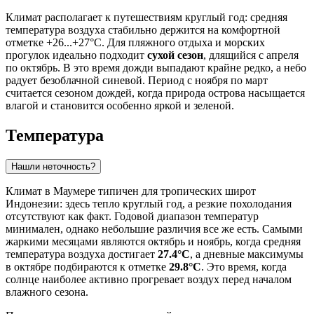
Климат располагает к путешествиям круглый год: средняя
температура воздуха стабильно держится на комфортной
отметке +26...+27°C. Для пляжного отдыха и морских
прогулок идеально подходит
сухой сезон
, длящийся с апреля
по октябрь. В это время дожди выпадают крайне редко, а небо
радует безоблачной синевой. Период с ноября по март
считается сезоном дождей, когда природа острова насыщается
влагой и становится особенно яркой и зеленой.
Температура
Нашли неточность?
Климат в
Маумере
типичен для тропических широт
Индонезии: здесь тепло круглый год, а резкие похолодания
отсутствуют как факт. Годовой диапазон температур
минимален, однако небольшие различия все же есть. Самыми
жаркими месяцами являются октябрь и ноябрь, когда средняя
температура воздуха достигает
27.4°C
, а дневные максимумы
в октябре подбираются к отметке
29.8°C
. Это время, когда
солнце наиболее активно прогревает воздух перед началом
влажного сезона.