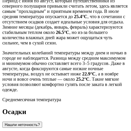
Период с июня по август, который путешественники из
северного полушария привыкли считать летом, здесь является
самым "прохладным" и приятным временем года. В июле
средняя температура опускается до
25.4°C
, что в сочетании с
отсутствием осадков создает идеальные условия для отдыха.
Зимние месяцы (декабрь, январь, февраль) характеризуются
стабильным теплом около
26.5°C
, но из-за большего
количества влажных дней жара может ощущаться чуть
сильнее, чем в сухой сезон.
Значительных колебаний температуры между днем и ночью в
городе не наблюдается. Разница между средним максимумом
и минимумом обычно составляет всего 3–5 градусов. Даже в
августе, когда фиксируются самые низкие ночные
температуры, воздух не остывает ниже
22.9°C
, а в ноябре
ночи и вовсе очень теплые — около
25.2°C
. Такие мягкие
условия позволяют комфортно гулять после заката в легкой
одежде.
Среднемесячная температура
Осадки
Нашли неточность?