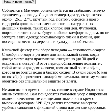
Нашли неточность?
Собираясь в
Маумере
, ориентируйтесь на стабильно теплую
тропическую погоду. Средняя температура здесь держится
около +26...+27°C круглый год, поэтому основой вашего
гардероба должны стать легкие вещи из натуральных
дышащих тканей, таких как хлопок или лен. Футболки,
шорты и летние платья будут наиболее комфортны днем, но не
забудьте взять одежду, закрывающую плечи и колени, для
посещения местных деревень и культурных объектов.
Ключевой фактор при сборе чемодана — сезонность осадков.
С ноября по март в регионе длится влажный сезон, когда
дожди могут идти практически ежедневно (до 30 дней с
осадками в январе). В этот период
обязательно
возьмите с
собой легкий дождевик-пончо, компактный зонт и обувь,
которая не боится воды и быстро сохнет. В сухой сезон (с мая
по октябрь) вероятность дождей минимальна, поэтому можно
обойтись без специальной защиты от влаги.
Независимо от времени визита, солнце в стране Индонезия
очень активное. Вам понадобятся головной убор с широкими
полями, качественные солнцезащитные очки и крем с
высоким фактором SPF. Для долгих прогулок выберите
удобные сандалии с фиксацией стопы или легкие кроссовки.