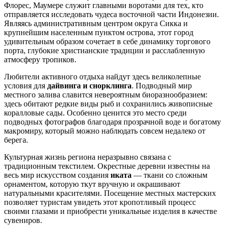
Флорес,
Маумере
служит главными воротами для тех, кто
отправляется исследовать чудеса восточной части Индонезии.
Являясь административным центром округа Сикка и
крупнейшим населенным пунктом острова, этот город
удивительным образом сочетает в себе динамику торгового
порта, глубокие христианские традиции и расслабленную
атмосферу тропиков.
Любители активного отдыха найдут здесь великолепные
условия для
дайвинга и снорклинга
. Подводный мир
местного залива славится невероятным биоразнообразием:
здесь обитают редкие виды рыб и сохранились живописные
коралловые сады. Особенно ценится это место среди
подводных фотографов благодаря прозрачной воде и богатому
макромиру, который можно наблюдать совсем недалеко от
берега.
Культурная жизнь региона неразрывно связана с
традиционным текстилем. Окрестные деревни известны на
весь мир искусством создания
иката
— ткани со сложным
орнаментом, которую ткут вручную и окрашивают
натуральными красителями. Посещение местных мастерских
позволяет туристам увидеть этот кропотливый процесс
своими глазами и приобрести уникальные изделия в качестве
сувениров.