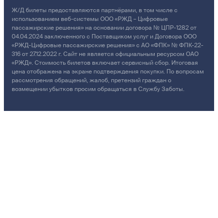
Ж/Д билеты предоставляются партнёрами, в том числе с
использованием веб-системы ООО «РЖД – Цифровые
пассажирские решения» на основании договора № ЦПР-1282 от
04.04.2024 заключенного с Поставщиком услуг и Договора ООО
«РЖД-Цифровые пассажирские решения» с АО «ФПК» № ФПК-22-
316 от 27.12.2022 г. Сайт не является официальным ресурсом ОАО
«РЖД». Стоимость билетов включает сервисный сбор. Итоговая
цена отображена на экране подтверждения покупки. По вопросам
рассмотрения обращений, жалоб, претензий граждан о
возмещении убытков просим обращаться в Службу Заботы.