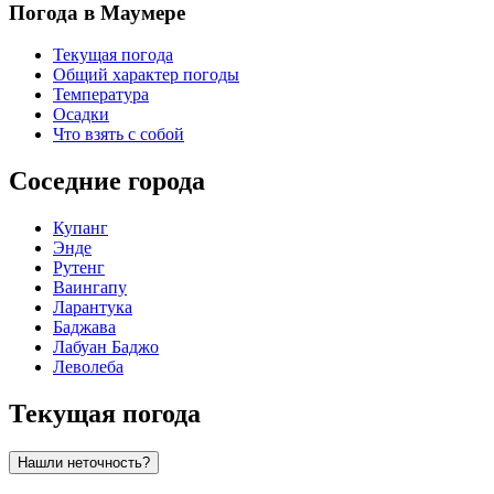
Погода в Маумере
Текущая погода
Общий характер погоды
Температура
Осадки
Что взять с собой
Соседние города
Купанг
Энде
Рутенг
Ваингапу
Ларантука
Баджава
Лабуан Баджо
Леволеба
Текущая погода
Нашли неточность?