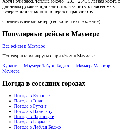
Хотя ночи здесь теплые (около +23...+25°C), легкая кофта с
длинным рукавом пригодится для защиты от насекомых
вечером или от кондиционеров в транспорте.
Среднемесячный ветер (скорость и направление)
Популярные рейсы в Маумере
Все рейсы в Маумере
Популярные маршруты с прилётом в Маумере
Купанг — Маумере
Лабуан Баджо — Маумере
Макасар —
Маумере
Погода в соседних городах
Погода в Купанге
Погода в Энде
Погода в Рутенг
Погода в Ваингапу
Погода в Ларантуке
Погода в Баджаве
Погода в Лабуан Баджо