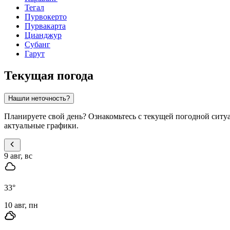
Тегал
Пурвокерто
Пурвакарта
Цианджур
Субанг
Гарут
Текущая погода
Нашли неточность?
Планируете свой день? Ознакомьтесь с текущей погодной ситу
актуальные графики.
9 авг, вс
33
°
10 авг, пн