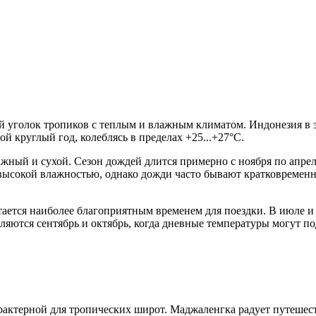
 уголок тропиков с теплым и влажным климатом. Индонезия в эт
й круглый год, колеблясь в пределах +25...+27°C.
жный и сухой. Сезон дождей длится примерно с ноября по апрель,
 высокой влажностью, однако дожди часто бывают кратковремен
итается наиболее благоприятным временем для поездки. В июле и
ются сентябрь и октябрь, когда дневные температуры могут по
арактерной для тропических широт.
Маджаленгка
радует путешест