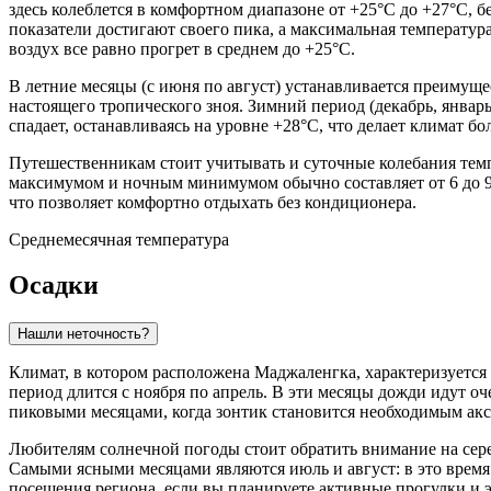
здесь колеблется в комфортном диапазоне от +25°C до +27°C, б
показатели достигают своего пика, а максимальная температур
воздух все равно прогрет в среднем до +25°C.
В летние месяцы (с июня по август) устанавливается преимущес
настоящего тропического зноя. Зимний период (декабрь, январь
спадает, останавливаясь на уровне +28°C, что делает климат 
Путешественникам стоит учитывать и суточные колебания темп
максимумом и ночным минимумом обычно составляет от 6 до 9 г
что позволяет комфортно отдыхать без кондиционера.
Среднемесячная температура
Осадки
Нашли неточность?
Климат, в котором расположена
Маджаленгка
, характеризуетс
период длится с ноября по апрель. В эти месяцы дожди идут оч
пиковыми месяцами, когда зонтик становится необходимым акс
Любителям солнечной погоды стоит обратить внимание на сере
Самыми ясными месяцами являются июль и август: в это время 
посещения региона, если вы планируете активные прогулки и 