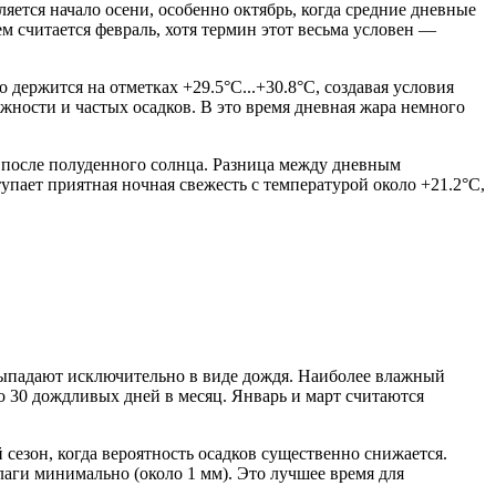
яется начало осени, особенно октябрь, когда средние дневные
м считается февраль, хотя термин этот весьма условен —
 держится на отметках +29.5°C...+30.8°C, создавая условия
ажности и частых осадков. В это время дневная жара немного
е после полуденного солнца. Разница между дневным
упает приятная ночная свежесть с температурой около +21.2°C,
 выпадают исключительно в виде дождя. Наиболее влажный
до 30 дождливых дней в месяц. Январь и март считаются
сезон, когда вероятность осадков существенно снижается.
лаги минимально (около 1 мм). Это лучшее время для