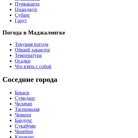
Пурвакарта
Цианджур
Субанг
Гарут
Погода в Маджаленгке
Текущая погода
Общий характер
Температура
Осадки
Что взять с собой
Соседние города
Бекаси
Сумеданг
Чилачап
Тасикмалая
Чимахи
Бандунг
Сукабуми
Чиребон
Караванг