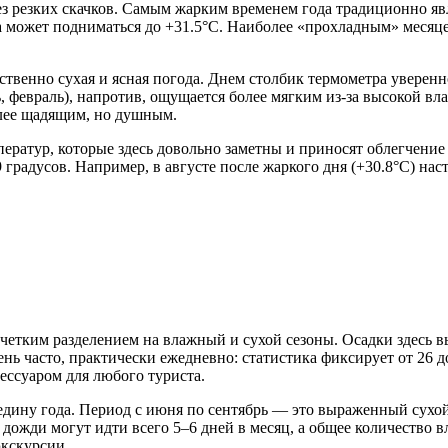
ез резких скачков. Самым жарким временем года традиционно явл
а может подниматься до +31.5°C. Наиболее «прохладным» месяце
твенно сухая и ясная погода. Днем столбик термометра уверенно
, февраль), напротив, ощущается более мягким из-за высокой вл
более щадящим, но душным.
ератур, которые здесь довольно заметны и приносят облегчени
радусов. Например, в августе после жаркого дня (+30.8°C) наст
я четким разделением на влажный и сухой сезоны. Осадки здесь
ень часто, практически ежедневно: статистика фиксирует от 26 
ессуаром для любого туриста.
дину года. Период с июня по сентябрь — это выраженный сухой 
дожди могут идти всего 5–6 дней в месяц, а общее количество в
экскурсии.