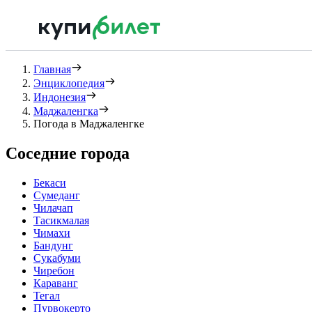
Главная
Энциклопедия
Индонезия
Маджаленгка
Погода в Маджаленгке
Соседние города
Бекаси
Сумеданг
Чилачап
Тасикмалая
Чимахи
Бандунг
Сукабуми
Чиребон
Караванг
Тегал
Пурвокерто